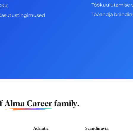
Töökuulutamise 
KKK
Tööandja brändi
Kasutustingimused
of
Alma Career
family.
Adriatic
Scandinavia