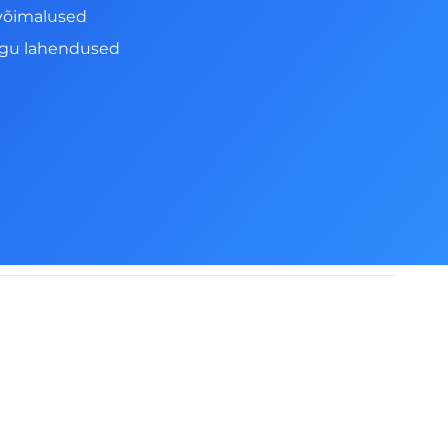
võimalused
ngu lahendused