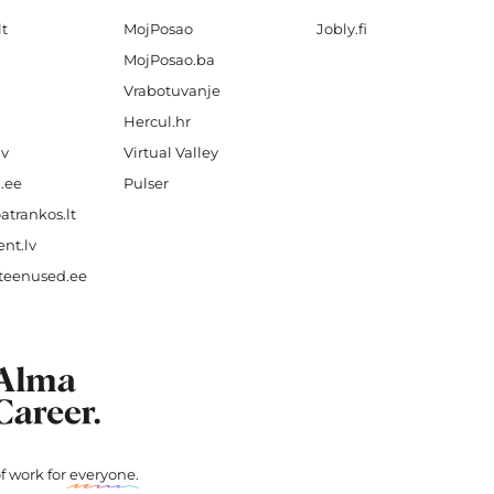
lt
MojPosao
Jobly.fi
MojPosao.ba
Vrabotuvanje
Hercul.hr
lv
Virtual Valley
.ee
Pulser
atrankos.lt
nt.lv
teenused.ee
f work for
everyone
.