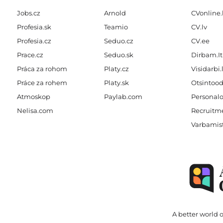
Jobs.cz
Arnold
CVonline.
Profesia.sk
Teamio
CV.lv
Profesia.cz
Seduo.cz
CV.ee
Prace.cz
Seduo.sk
Dirbam.It
Práca za rohom
Platy.cz
Visidarbi.
Práce za rohem
Platy.sk
Otsintood
Atmoskop
Paylab.com
Personalo
Nelisa.com
Recruitme
Varbamis
A better world o