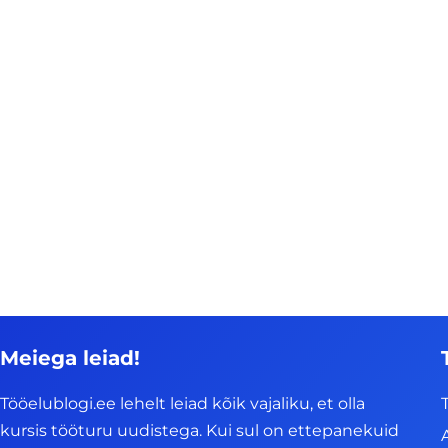
Meiega leiad!
Tööelublogi.ee lehelt leiad kõik vajaliku, et olla
kursis tööturu uudistega. Kui sul on ettepanekuid