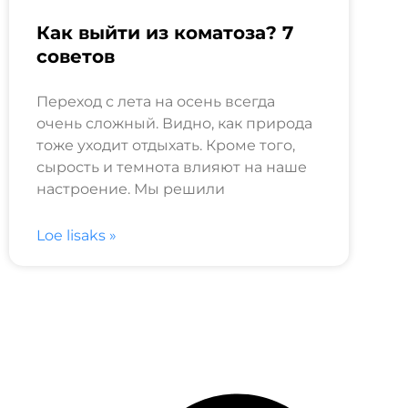
Как выйти из коматоза? 7
советов
Переход с лета на осень всегда
очень сложный. Видно, как природа
тоже уходит отдыхать. Кроме того,
сырость и темнота влияют на наше
настроение. Мы решили
Loe lisaks »