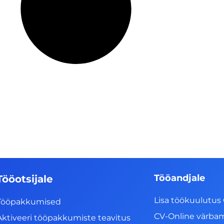
Tööandjale
Tööotsijale
Lisa töökuulutus 
Tööpakkumised
CV-Online värba
Aktiveeri tööpakkumiste teavitus