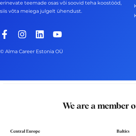
erinevate teemade osas või soovid teha koostööd,
siis võta meiega julgelt ühendust.
F
I
L
Y
a
n
i
o
c
s
n
u
© Alma Career Estonia OÜ
e
t
k
t
b
a
e
u
o
g
d
b
o
r
i
e
k
a
n
-
m
We are a member 
f
Central Europe
Baltics