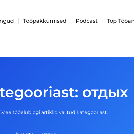
ingud
Tööpakkumised
Podcast
Top Tööan
tegooriast: отдых
 CV.ee tööelublogi artiklid valitud kategooriast.