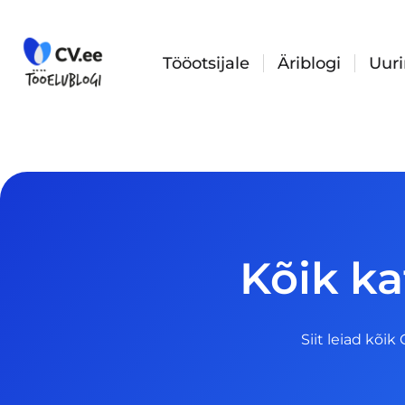
Skip
to
content
Tööotsijale
Äriblogi
Uur
Kõik ka
Siit leiad kõik