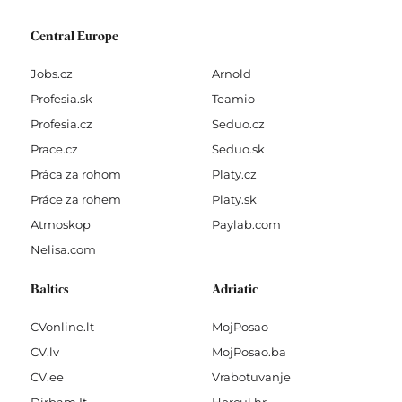
Central Europe
Jobs.cz
Arnold
Profesia.sk
Teamio
Profesia.cz
Seduo.cz
Prace.cz
Seduo.sk
Práca za rohom
Platy.cz
Práce za rohem
Platy.sk
Atmoskop
Paylab.com
Nelisa.com
Baltics
Adriatic
CVonline.lt
MojPosao
CV.lv
MojPosao.ba
CV.ee
Vrabotuvanje