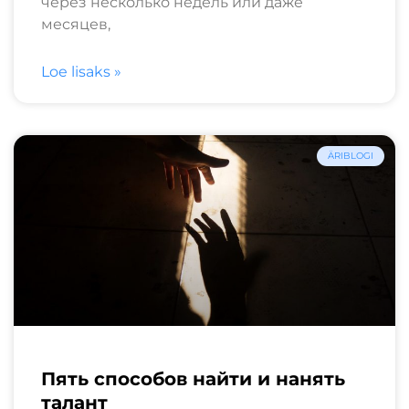
через несколько недель или даже
месяцев,
Loe lisaks »
ÄRIBLOGI
Пять способов найти и нанять
талант