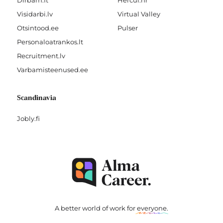
Dirbam.It
Hercul.hr
Visidarbi.lv
Virtual Valley
Otsintood.ee
Pulser
Personaloatrankos.lt
Recruitment.lv
Varbamisteenused.ee
Scandinavia
Jobly.fi
A better world of work for
everyone
.