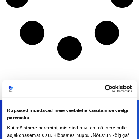
Küpsised muudavad meie veebilehe kasutamise veelgi
paremaks
Kui mõistame paremini, mis sind huvitab, näitame sulle
Meiega leiad!
asjakohasemat sisu. Klõpsates nuppu „Nõustun kõigiga“,