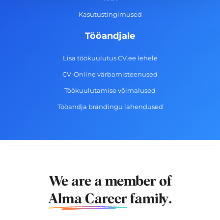
Kasutustingimused
Tööandjale
Lisa töökuulutus CV.ee lehele
CV-Online värbamisteenused
Töökuulutamise võimalused
Tööandja brändingu lahendused
We are a member of
Alma Career
family.