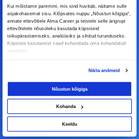
Kui mõistame paremini, mis sind huvitab, näitame sulle
asjakohasemat sisu. Klõpsates nuppu „Nõustun kõigiga“,
F
I
L
Y
annate ettevõttele Alma Career ja teistele selle ärigrupi
a
n
i
o
ettevõtetele nõusoleku kasutada küpsiseid
c
s
n
u
isikupärastamiseks, analüüsiks ja sihitud turunduseks.
© Alma Career Estonia OÜ
Küpsiste kasutamist saad kohandada oma kohandatud
e
t
k
t
seadetes.
b
a
e
u
o
g
d
b
Tööotsijale
Näita andmeid
o
r
i
e
k
a
n
Tööpakkumised
Nõustun kõigiga
-
m
Aktiveeri tööpakkumiste teavitus
f
KKK
Kohanda
Kasutustingimused
Keeldu
Tööandjale