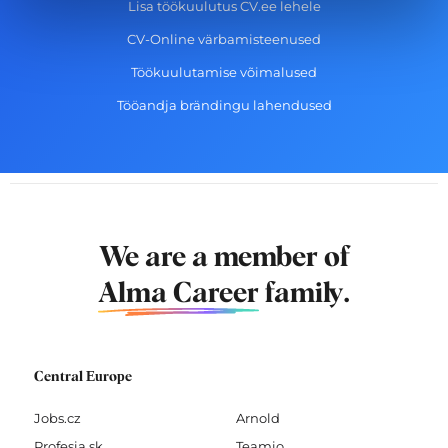
Lisa töökuulutus CV.ee lehele
CV-Online värbamisteenused
Töökuulutamise võimalused
Tööandja brändingu lahendused
We are a member of
Alma Career
family.
Central Europe
Jobs.cz
Arnold
Profesia.sk
Teamio