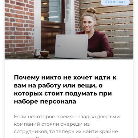
TÖÖOTSIJALE
Почему никто не хочет идти к
вам на работу или вещи, о
которых стоит подумать при
наборе персонала
Если некоторое время назад за дверьми
компаний стояли очереди из
сотрудников, то теперь их найти крайне