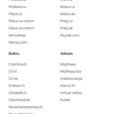
Profesia.cz
Seduo.cz
Prace.cz
Seduo.sk
Práca za rohom
Platy.cz
Práce za rohem
Platy.sk
Atmoskop
Paylab.com
Nelisa.com
Baltics
Adriatic
CVonline.lt
MojPosao
CV.lv
MojPosao.ba
CV.ee
Vrabotuvanje
Dirbam.It
Hercul.hr
Visidarbi.lv
Virtual Valley
Otsintood.ee
Pulser
Personaloatrankos.lt