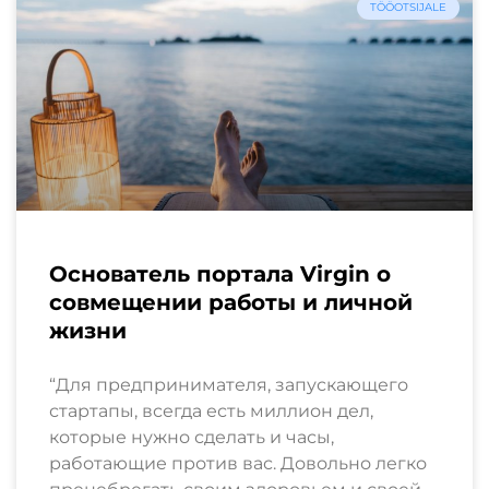
TÖÖOTSIJALE
Основатель портала Virgin о
совмещении работы и личной
жизни
“Для предпринимателя, запускающего
стартапы, всегда есть миллион дел,
которые нужно сделать и часы,
работающие против вас. Довольно легко