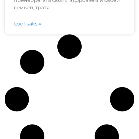
пренебрегать своим здоровьем и своей
семьей, тратя
Loe lisaks »