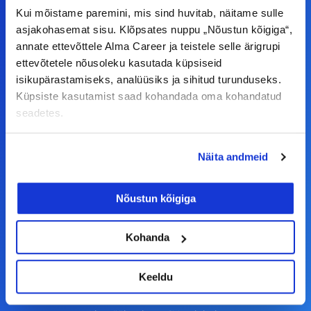
Kui mõistame paremini, mis sind huvitab, näitame sulle
asjakohasemat sisu. Klõpsates nuppu „Nõustun kõigiga“,
F
I
L
Y
annate ettevõttele Alma Career ja teistele selle ärigrupi
a
n
i
o
ettevõtetele nõusoleku kasutada küpsiseid
c
s
n
u
isikupärastamiseks, analüüsiks ja sihitud turunduseks.
© Alma Career Estonia OÜ
Küpsiste kasutamist saad kohandada oma kohandatud
e
t
k
t
seadetes.
b
a
e
u
o
g
d
b
Tööotsijale
Näita andmeid
o
r
i
e
k
a
n
Tööpakkumised
Nõustun kõigiga
-
m
Aktiveeri tööpakkumiste teavitus
f
KKK
Kohanda
Kasutustingimused
Keeldu
Tööandjale