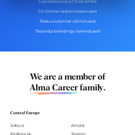
Lisa töökuulutus CV.ee lehele
CV-Online värbamisteenused
Töökuulutamise võimalused
Tööandja brändingu lahendused
We are a member of
Alma Career
family.
Central Europe
Jobs.cz
Arnold
Profesia.sk
Teamio