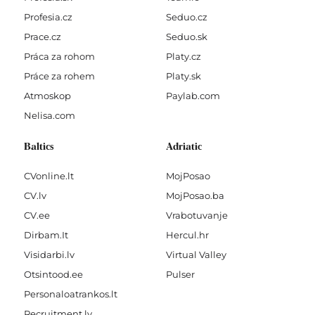
Profesia.cz
Seduo.cz
Prace.cz
Seduo.sk
Práca za rohom
Platy.cz
Práce za rohem
Platy.sk
Atmoskop
Paylab.com
Nelisa.com
Baltics
Adriatic
CVonline.lt
MojPosao
CV.lv
MojPosao.ba
CV.ee
Vrabotuvanje
Dirbam.It
Hercul.hr
Visidarbi.lv
Virtual Valley
Otsintood.ee
Pulser
Personaloatrankos.lt
Recruitment.lv