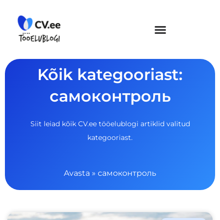
Skip
to
content
Kõik kategooriast:
самоконтроль
Siit leiad kõik CV.ee tööelublogi artiklid valitud
kategooriast.
Avasta
»
самоконтроль