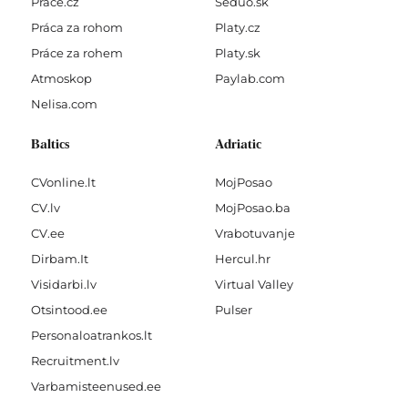
Prace.cz
Seduo.sk
Práca za rohom
Platy.cz
Práce za rohem
Platy.sk
Atmoskop
Paylab.com
Nelisa.com
Baltics
Adriatic
CVonline.lt
MojPosao
CV.lv
MojPosao.ba
CV.ee
Vrabotuvanje
Dirbam.It
Hercul.hr
Visidarbi.lv
Virtual Valley
Otsintood.ee
Pulser
Personaloatrankos.lt
Recruitment.lv
Varbamisteenused.ee