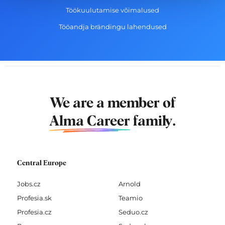
Töökuulutamise võimalused
Tööandja brändingu lahendused
We are a member of
Alma Career
family.
Central Europe
Jobs.cz
Arnold
Profesia.sk
Teamio
Profesia.cz
Seduo.cz