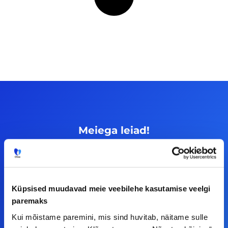
Meiega leiad!
Tööelublogi.ee lehelt leiad kõik vajaliku, et olla
kursis tööturu uudistega. Kui sul on
ettepanekuid erinevate teemade osas või soovid
Küpsised muudavad meie veebilehe kasutamise veelgi
teha koostööd, siis võta meiega julgelt ühendust.
paremaks
Kui mõistame paremini, mis sind huvitab, näitame sulle