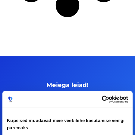
Meiega leiad!
Tööelublogi.ee lehelt leiad kõik vajaliku, et olla
kursis tööturu uudistega. Kui sul on
ettepanekuid erinevate teemade osas või soovid
Küpsised muudavad meie veebilehe kasutamise veelgi
teha koostööd, siis võta meiega julgelt ühendust.
paremaks