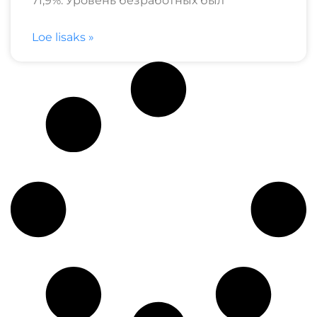
71,9%. Уровень безработных был
Loe lisaks »