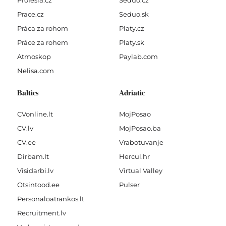
Profesia.cz
Seduo.cz
Prace.cz
Seduo.sk
Práca za rohom
Platy.cz
Práce za rohem
Platy.sk
Atmoskop
Paylab.com
Nelisa.com
Baltics
Adriatic
CVonline.lt
MojPosao
CV.lv
MojPosao.ba
CV.ee
Vrabotuvanje
Dirbam.It
Hercul.hr
Visidarbi.lv
Virtual Valley
Otsintood.ee
Pulser
Personaloatrankos.lt
Recruitment.lv