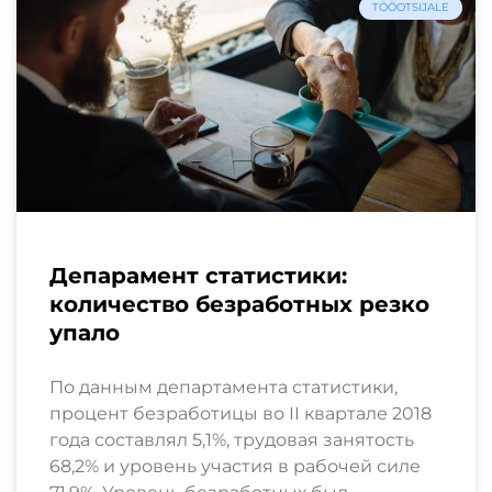
TÖÖOTSIJALE
Депарамент статистики:
количество безработных резко
упало
По данным департамента статистики,
процент безработицы во II квартале 2018
года составлял 5,1%, трудовая занятость
68,2% и уровень участия в рабочей силе