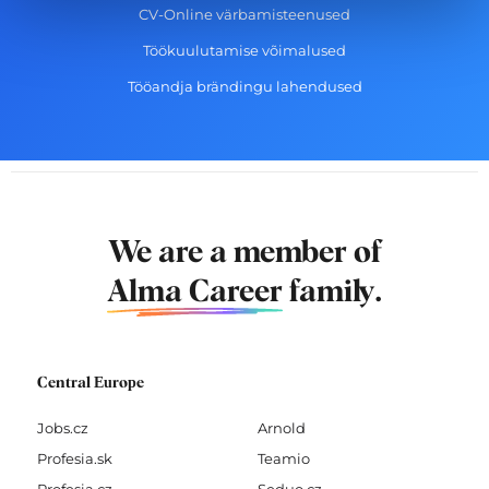
CV-Online värbamisteenused
Töökuulutamise võimalused
Tööandja brändingu lahendused
We are a member of
Alma Career
family.
Central Europe
Jobs.cz
Arnold
Profesia.sk
Teamio