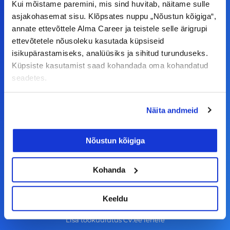
Kui mõistame paremini, mis sind huvitab, näitame sulle
F
I
L
Y
asjakohasemat sisu. Klõpsates nuppu „Nõustun kõigiga“,
a
n
i
o
annate ettevõttele Alma Career ja teistele selle ärigrupi
ettevõtetele nõusoleku kasutada küpsiseid
c
s
n
u
isikupärastamiseks, analüüsiks ja sihitud turunduseks.
© Alma Career Estonia OÜ
e
t
k
t
Küpsiste kasutamist saad kohandada oma kohandatud
b
a
e
u
seadetes.
o
g
d
b
Tööotsijale
o
r
i
e
Näita andmeid
k
a
n
Tööpakkumised
-
m
Aktiveeri tööpakkumiste teavitus
Nõustun kõigiga
f
KKK
Kohanda
Kasutustingimused
Tööandjale
Keeldu
Lisa töökuulutus CV.ee lehele