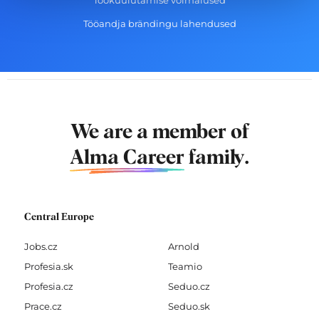
Töökuulutamise võimalused
Tööandja brändingu lahendused
We are a member of
Alma Career
family.
Central Europe
Jobs.cz
Arnold
Profesia.sk
Teamio
Profesia.cz
Seduo.cz
Prace.cz
Seduo.sk