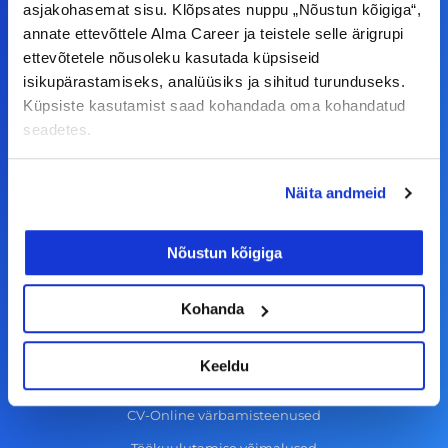
a
n
i
o
asjakohasemat sisu. Klõpsates nuppu „Nõustun kõigiga“,
annate ettevõttele Alma Career ja teistele selle ärigrupi
c
s
n
u
ettevõtetele nõusoleku kasutada küpsiseid
© Alma Career Estonia OÜ
e
t
k
t
isikupärastamiseks, analüüsiks ja sihitud turunduseks.
b
a
e
u
Küpsiste kasutamist saad kohandada oma kohandatud
o
g
d
b
seadetes.
Tööotsijale
o
r
i
e
k
a
n
Näita andmeid
Tööpakkumised
-
m
Aktiveeri tööpakkumiste teavitus
f
Nõustun kõigiga
KKK
Kasutustingimused
Kohanda
Tööandjale
Keeldu
Lisa töökuulutus CV.ee lehele
CV-Online värbamisteenused