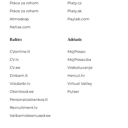
Práca za rohom
Platy.cz
Práce za rohem
Platy.sk
Atmoskop
Paylab.com
Nelisa.com
Baltics
Adriatic
CVonline.lt
MojPosao
CV.lv
MojPosao.ba
CV.ee
Vrabotuvanje
Dirbam.It
Hercul.hr
Visidarbi.lv
Virtual Valley
Otsintood.ee
Pulser
Personaloatrankos.lt
Recruitment.lv
Varbamisteenused.ee