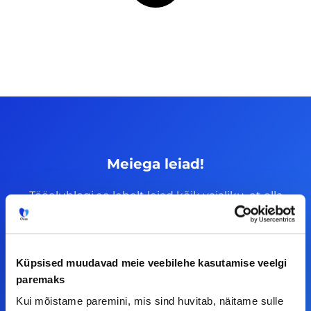
Meiega leiad!
Tööelublogi.ee lehelt leiad kõik vajaliku, et olla
kursis tööturu uudistega. Kui sul on
ettepanekuid erinevate teemade osas või soovid
teha koostööd, siis võta meiega julgelt ühendust.
Küpsised muudavad meie veebilehe kasutamise veelgi
paremaks
F
I
L
Y
Kui mõistame paremini, mis sind huvitab, näitame sulle