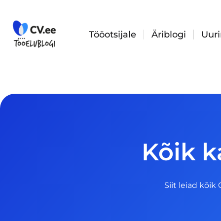
Skip
to
content
Tööotsijale
Äriblogi
Uur
Kõik k
Siit leiad kõik