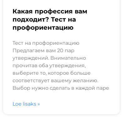
Какая профессия вам
подходит? Тест на
профориентацию
Тест на профориентацию
Предлагаем вам 20 пар
утверждений. Внимательно
прочитав оба утверждения,
выберите то, которое больше
соответствует вашему желанию.
Выбор нужно сделать в каждой паре
Loe lisaks »