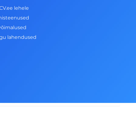
CV.ee lehele
misteenused
võimalused
ngu lahendused