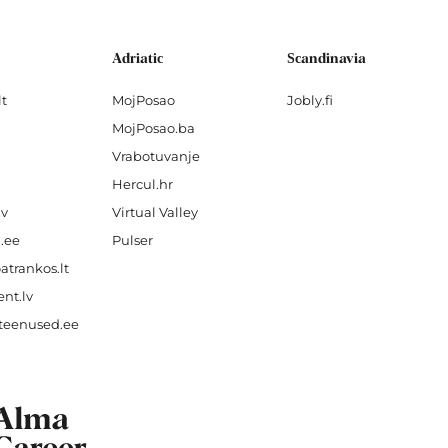
Adriatic
Scandinavia
lt
MojPosao
Jobly.fi
MojPosao.ba
Vrabotuvanje
Hercul.hr
lv
Virtual Valley
.ee
Pulser
atrankos.lt
nt.lv
teenused.ee