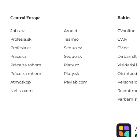
f
Central Europe
Baltics
Jobs.cz
Arnold
CVonline.
Profesia.sk
Teamio
CV.lv
Profesia.cz
Seduo.cz
CV.ee
Prace.cz
Seduo.sk
Dirbam.It
Práca za rohom
Platy.cz
Visidarbi.
Práce za rohem
Platy.sk
Otsintood
Atmoskop
Paylab.com
Personalo
Nelisa.com
Recruitme
Varbamis