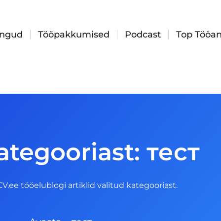
ingud
Tööpakkumised
Podcast
Top Tööan
ategooriast: тест
 CV.ee tööelublogi artiklid valitud kategooriast.