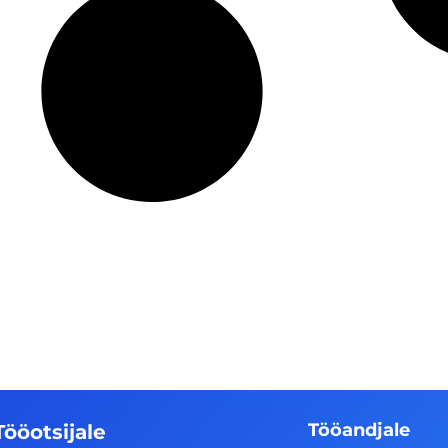
Tööandjale
Tööotsijale