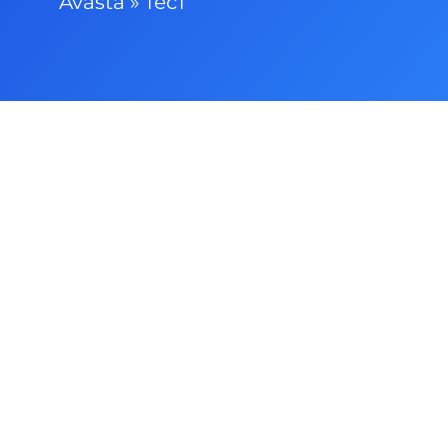
Avasta
»
тест