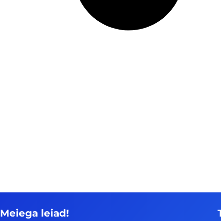
Meiega leiad!