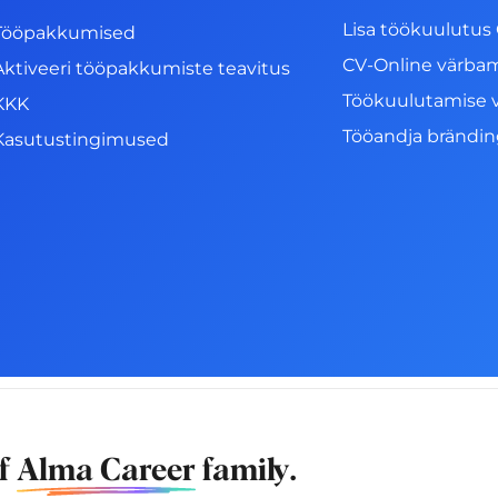
Lisa töökuulutus 
Tööpakkumised
CV-Online värba
Aktiveeri tööpakkumiste teavitus
Töökuulutamise 
KKK
Tööandja brändi
Kasutustingimused
of
Alma Career
family.