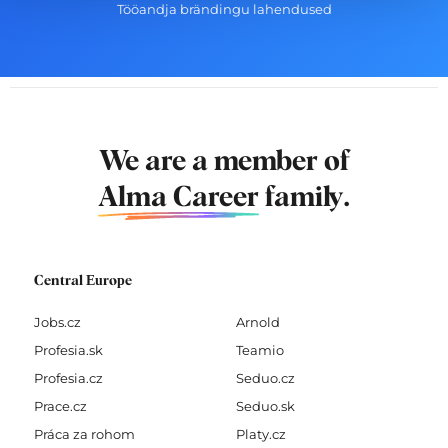
Tööandja brändingu lahendused
We are a member of
Alma Career
family.
Central Europe
Jobs.cz
Arnold
Profesia.sk
Teamio
Profesia.cz
Seduo.cz
Prace.cz
Seduo.sk
Práca za rohom
Platy.cz