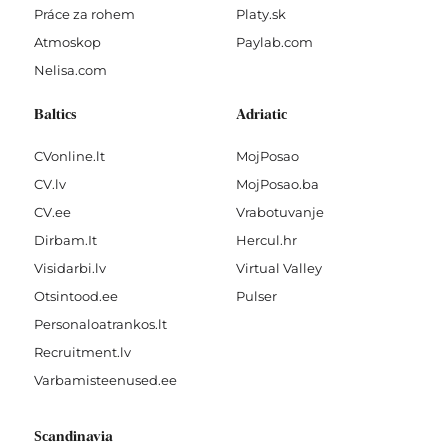
Práce za rohem
Platy.sk
Atmoskop
Paylab.com
Nelisa.com
Baltics
Adriatic
CVonline.lt
MojPosao
CV.lv
MojPosao.ba
CV.ee
Vrabotuvanje
Dirbam.It
Hercul.hr
Visidarbi.lv
Virtual Valley
Otsintood.ee
Pulser
Personaloatrankos.lt
Recruitment.lv
Varbamisteenused.ee
Scandinavia