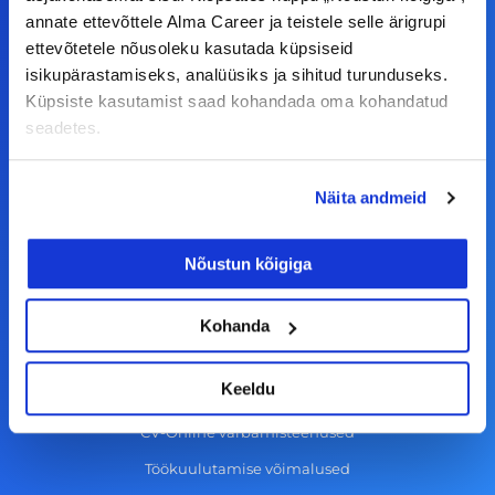
c
s
n
u
annate ettevõttele Alma Career ja teistele selle ärigrupi
© Alma Career Estonia OÜ
ettevõtetele nõusoleku kasutada küpsiseid
e
t
k
t
isikupärastamiseks, analüüsiks ja sihitud turunduseks.
b
a
e
u
Küpsiste kasutamist saad kohandada oma kohandatud
o
g
d
b
seadetes.
Tööotsijale
o
r
i
e
k
a
n
Tööpakkumised
Näita andmeid
-
m
Aktiveeri tööpakkumiste teavitus
f
KKK
Nõustun kõigiga
Kasutustingimused
Kohanda
Tööandjale
Keeldu
Lisa töökuulutus CV.ee lehele
CV-Online värbamisteenused
Töökuulutamise võimalused