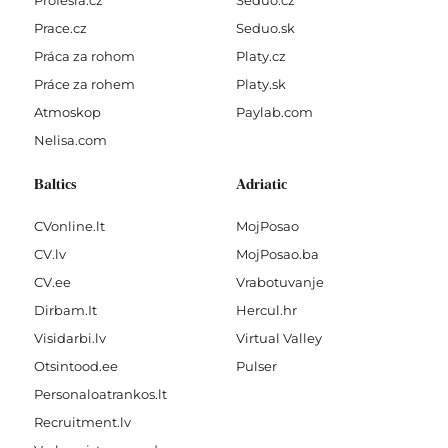
Profesia.cz
Seduo.cz
Prace.cz
Seduo.sk
Práca za rohom
Platy.cz
Práce za rohem
Platy.sk
Atmoskop
Paylab.com
Nelisa.com
Baltics
Adriatic
CVonline.lt
MojPosao
CV.lv
MojPosao.ba
CV.ee
Vrabotuvanje
Dirbam.It
Hercul.hr
Visidarbi.lv
Virtual Valley
Otsintood.ee
Pulser
Personaloatrankos.lt
Recruitment.lv