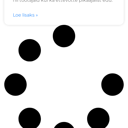
nii töötajaid kui ka ettevõtte pikaajalist edu.
Loe lisaks »