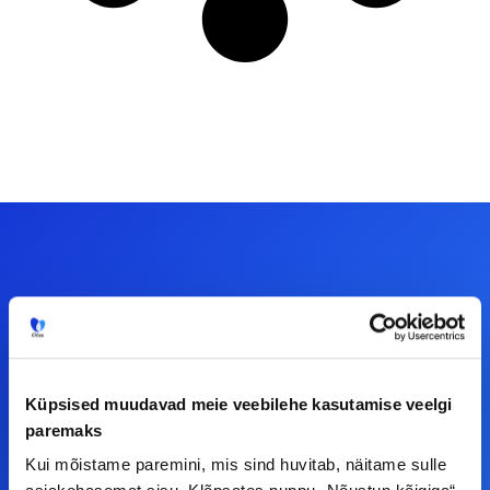
Meiega leiad!
Tööelublogi.ee lehelt leiad kõik vajaliku, et olla
kursis tööturu uudistega. Kui sul on
Küpsised muudavad meie veebilehe kasutamise veelgi
ettepanekuid erinevate teemade osas või soovid
paremaks
teha koostööd, siis võta meiega julgelt ühendust.
Kui mõistame paremini, mis sind huvitab, näitame sulle