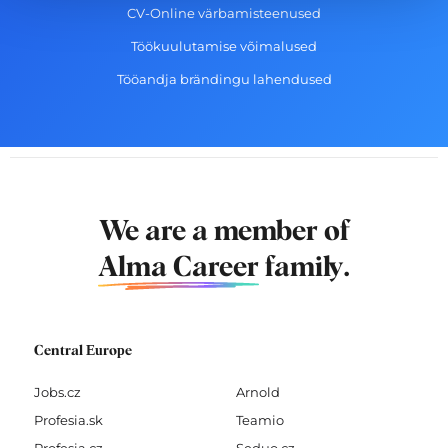
CV-Online värbamisteenused
Töökuulutamise võimalused
Tööandja brändingu lahendused
We are a member of
Alma Career
family.
Central Europe
Jobs.cz
Arnold
Profesia.sk
Teamio