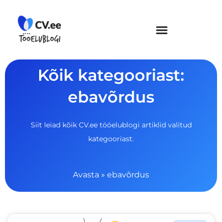
Skip
to
content
Kõik kategooriast:
ebavõrdus
Siit leiad kõik CV.ee tööelublogi artiklid valitud
kategooriast.
Avasta
»
ebavõrdus