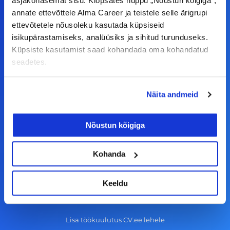
asjakohasemat sisu. Klõpsates nuppu „Nõustun kõigiga“,
annate ettevõttele Alma Career ja teistele selle ärigrupi
F
I
L
Y
ettevõtetele nõusoleku kasutada küpsiseid
a
n
i
o
isikupärastamiseks, analüüsiks ja sihitud turunduseks.
c
s
n
u
Küpsiste kasutamist saad kohandada oma kohandatud
© Alma Career Estonia OÜ
e
t
k
t
seadetes.
b
a
e
u
o
g
d
b
Näita andmeid
Tööotsijale
o
r
i
e
k
a
n
Tööpakkumised
Nõustun kõigiga
-
m
Aktiveeri tööpakkumiste teavitus
f
Kohanda
KKK
Kasutustingimused
Keeldu
Tööandjale
Lisa töökuulutus CV.ee lehele