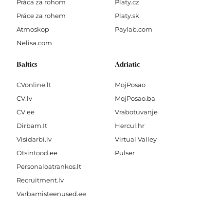
Práca za rohom
Platy.cz
Práce za rohem
Platy.sk
Atmoskop
Paylab.com
Nelisa.com
Baltics
Adriatic
CVonline.lt
MojPosao
CV.lv
MojPosao.ba
CV.ee
Vrabotuvanje
Dirbam.It
Hercul.hr
Visidarbi.lv
Virtual Valley
Otsintood.ee
Pulser
Personaloatrankos.lt
Recruitment.lv
Varbamisteenused.ee