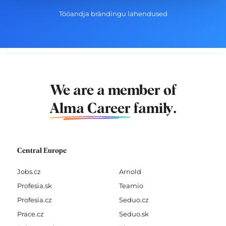
Tööandja brändingu lahendused
We are a member of
Alma Career
family.
Central Europe
Jobs.cz
Arnold
Profesia.sk
Teamio
Profesia.cz
Seduo.cz
Prace.cz
Seduo.sk