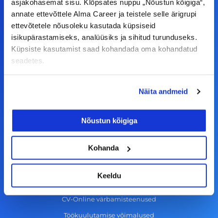
a
n
i
o
asjakohasemat sisu. Klõpsates nuppu „Nõustun kõigiga“,
annate ettevõttele Alma Career ja teistele selle ärigrupi
c
s
n
u
ettevõtetele nõusoleku kasutada küpsiseid
© Alma Career Estonia OÜ
e
t
k
t
isikupärastamiseks, analüüsiks ja sihitud turunduseks.
b
a
e
u
Küpsiste kasutamist saad kohandada oma kohandatud
o
g
d
b
seadetes.
Tööotsijale
o
r
i
e
k
a
n
Näita andmeid
Tööpakkumised
-
m
Aktiveeri tööpakkumiste teavitus
f
Nõustun kõigiga
KKK
Kasutustingimused
Kohanda
Tööandjale
Keeldu
Lisa töökuulutus CV.ee lehele
CV-Online värbamisteenused
Töökuulutamise võimalused