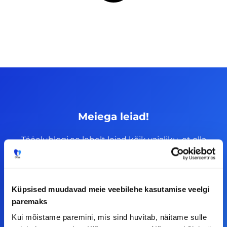
Meiega leiad!
Tööelublogi.ee lehelt leiad kõik vajaliku, et olla
kursis tööturu uudistega. Kui sul on
ettepanekuid erinevate teemade osas või soovid
teha koostööd, siis võta meiega julgelt ühendust.
Küpsised muudavad meie veebilehe kasutamise veelgi
paremaks
F
I
L
Y
Kui mõistame paremini, mis sind huvitab, näitame sulle