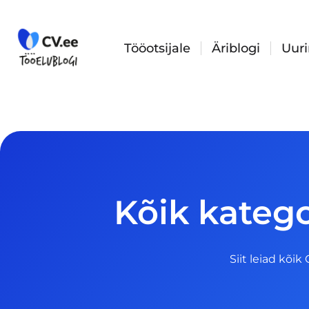
Skip
to
content
Tööotsijale
Äriblogi
Uur
Kõik katego
Siit leiad kõik