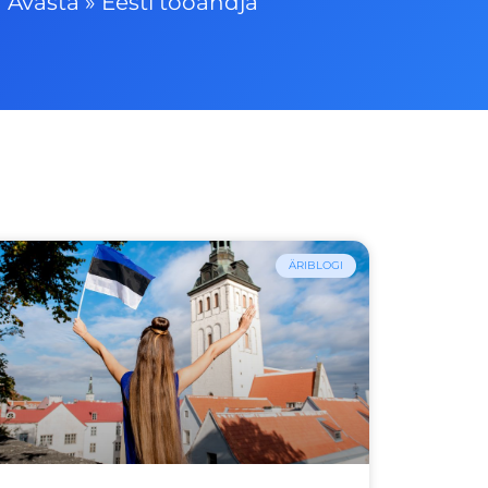
Avasta
»
Eesti tööandja
ÄRIBLOGI