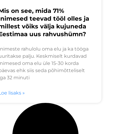
Mis on see, mida 71%
inimesed teevad tööl olles ja
millest võiks välja kujuneda
Eestimaa uus rahvushümn?
Inimeste rahulolu oma elu ja ka tööga
uuritakse palju. Keskmiselt kurdavad
inimesed oma elu üle 15-30 korda
päevas ehk siis seda põhimõtteliselt
iga 32 minuti
Loe lisaks »