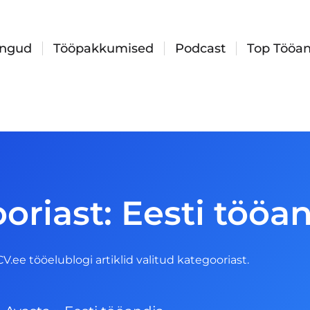
ingud
Tööpakkumised
Podcast
Top Tööan
oriast: Eesti tööa
 CV.ee tööelublogi artiklid valitud kategooriast.