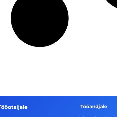
Tööandjale
Tööotsijale