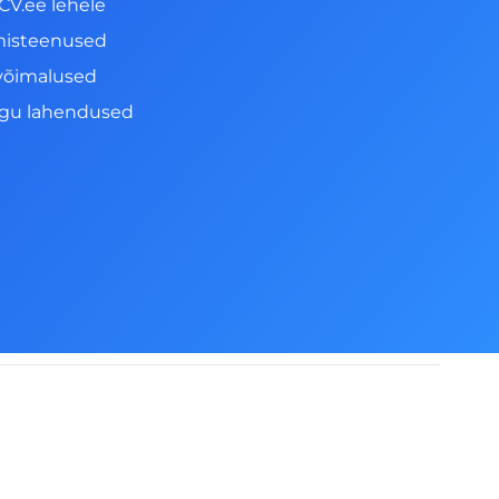
CV.ee lehele
misteenused
võimalused
ngu lahendused