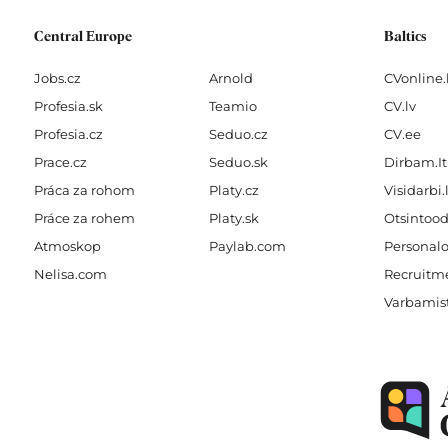
Central Europe
Baltics
Jobs.cz
Arnold
CVonline.
Profesia.sk
Teamio
CV.lv
Profesia.cz
Seduo.cz
CV.ee
Prace.cz
Seduo.sk
Dirbam.It
Práca za rohom
Platy.cz
Visidarbi.
Práce za rohem
Platy.sk
Otsintood
Atmoskop
Paylab.com
Personalo
Nelisa.com
Recruitme
Varbamis