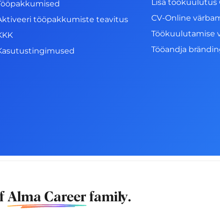
Lisa töökuulutus 
Tööpakkumised
CV-Online värba
Aktiveeri tööpakkumiste teavitus
Töökuulutamise 
KKK
Tööandja brändi
Kasutustingimused
of
Alma Career
family.