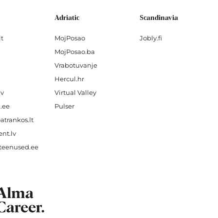
Adriatic
Scandinavia
lt
MojPosao
Jobly.fi
MojPosao.ba
Vrabotuvanje
Hercul.hr
lv
Virtual Valley
.ee
Pulser
atrankos.lt
nt.lv
teenused.ee