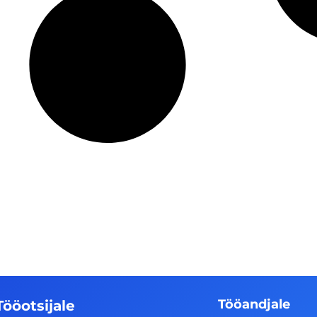
Tööandjale
Tööotsijale