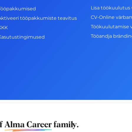
Lisa töökuulutus 
Tööpakkumised
CV-Online värba
Aktiveeri tööpakkumiste teavitus
Töökuulutamise 
KKK
Tööandja brändi
Kasutustingimused
of
Alma Career
family.