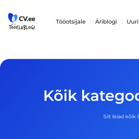
Skip
to
content
Tööotsijale
Äriblogi
Uur
Kõik kategoo
Siit leiad kõik