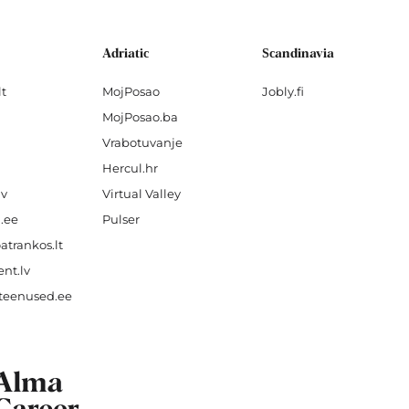
Adriatic
Scandinavia
lt
MojPosao
Jobly.fi
MojPosao.ba
Vrabotuvanje
Hercul.hr
lv
Virtual Valley
.ee
Pulser
atrankos.lt
nt.lv
teenused.ee