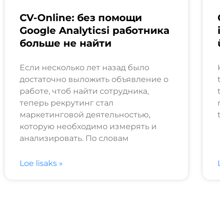
CV-Online: без помощи
Google Analyticsi работника
больше не найти
Если несколько лет назад было
достаточно выложить объявление о
работе, чтоб найти сотрудника,
теперь рекрутинг стал
маркетинговой деятельностью,
которую необходимо измерять и
анализировать. По словам
Loe lisaks »