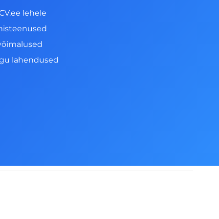
CV.ee lehele
misteenused
võimalused
ngu lahendused