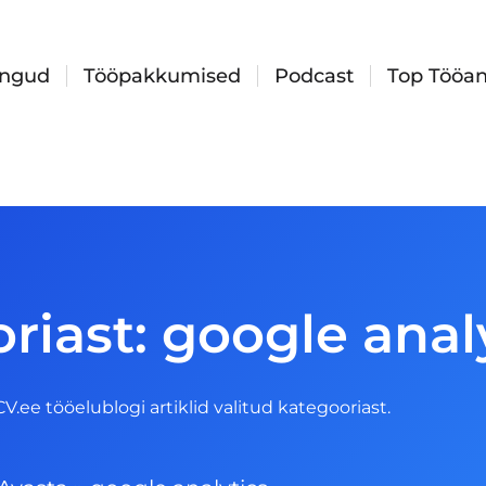
ingud
Tööpakkumised
Podcast
Top Tööan
riast: google anal
 CV.ee tööelublogi artiklid valitud kategooriast.