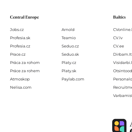
f
Central Europe
Baltics
Jobs.cz
Arnold
CVonline.
Profesia.sk
Teamio
CV.lv
Profesia.cz
Seduo.cz
CV.ee
Prace.cz
Seduo.sk
Dirbam.It
Práca za rohom
Platy.cz
Visidarbi.
Práce za rohem
Platy.sk
Otsintood
Atmoskop
Paylab.com
Personalo
Nelisa.com
Recruitme
Varbamis