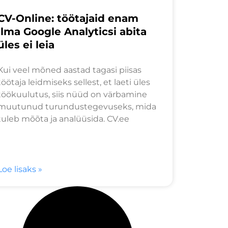
CV-Online: töötajaid enam
ilma Google Analyticsi abita
üles ei leia
Kui veel mõned aastad tagasi piisas
töötaja leidmiseks sellest, et laeti üles
töökuulutus, siis nüüd on värbamine
muutunud turundustegevuseks, mida
tuleb mõõta ja analüüsida. CV.ee
Loe lisaks »