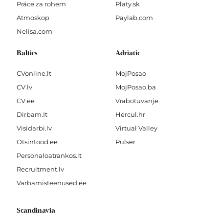
Práce za rohem
Platy.sk
Atmoskop
Paylab.com
Nelisa.com
Baltics
Adriatic
CVonline.lt
MojPosao
CV.lv
MojPosao.ba
CV.ee
Vrabotuvanje
Dirbam.It
Hercul.hr
Visidarbi.lv
Virtual Valley
Otsintood.ee
Pulser
Personaloatrankos.lt
Recruitment.lv
Varbamisteenused.ee
Scandinavia