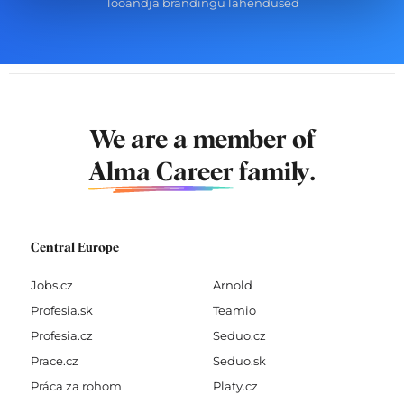
Tööandja brändingu lahendused
We are a member of
Alma Career
family.
Central Europe
Jobs.cz
Arnold
Profesia.sk
Teamio
Profesia.cz
Seduo.cz
Prace.cz
Seduo.sk
Práca za rohom
Platy.cz