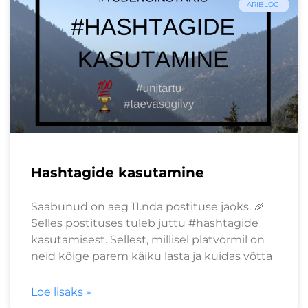
ÄRIBLOGI
Hashtagide kasutamine
Saabunud on aeg 11.nda postituse jaoks. 🎉
Selles postituses tuleb juttu #hashtagide
kasutamisest. Sellest, millisel platvormil on
neid kõige parem käiku lasta ja kuidas võtta
Loe lisaks »