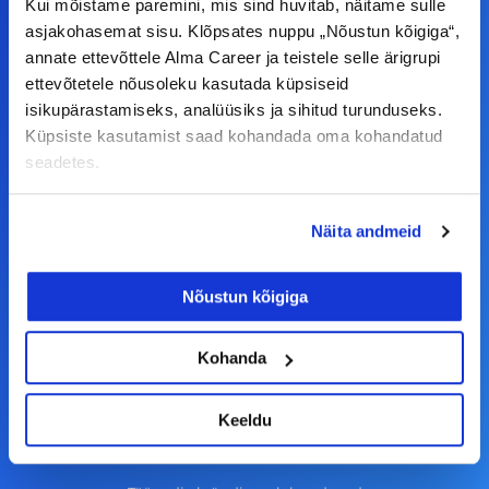
Kui mõistame paremini, mis sind huvitab, näitame sulle
c
s
n
u
asjakohasemat sisu. Klõpsates nuppu „Nõustun kõigiga“,
© Alma Career Estonia OÜ
e
t
k
t
annate ettevõttele Alma Career ja teistele selle ärigrupi
b
a
e
u
ettevõtetele nõusoleku kasutada küpsiseid
o
g
d
b
isikupärastamiseks, analüüsiks ja sihitud turunduseks.
Tööotsijale
Küpsiste kasutamist saad kohandada oma kohandatud
o
r
i
e
seadetes.
k
a
n
Tööpakkumised
-
m
Aktiveeri tööpakkumiste teavitus
Näita andmeid
f
KKK
Kasutustingimused
Nõustun kõigiga
Tööandjale
Kohanda
Lisa töökuulutus CV.ee lehele
Keeldu
CV-Online värbamisteenused
Töökuulutamise võimalused