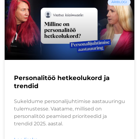
ÄRIBLOGI
Personalitöö hetkeolukord ja
trendid
Sukeldume personalijuhtimise aastauuringu
tulemustesse. Vaatame, millised on
personalitöö peamised prioriteedid ja
trendid 2025. aastal.