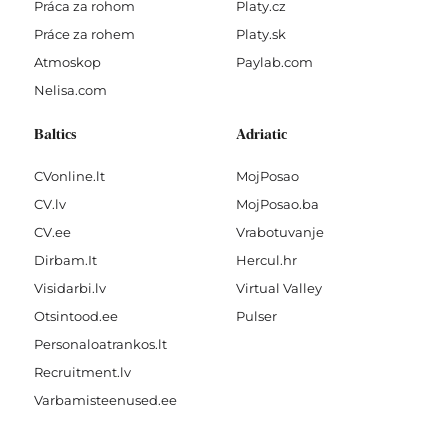
Práca za rohom
Platy.cz
Práce za rohem
Platy.sk
Atmoskop
Paylab.com
Nelisa.com
Baltics
Adriatic
CVonline.lt
MojPosao
CV.lv
MojPosao.ba
CV.ee
Vrabotuvanje
Dirbam.It
Hercul.hr
Visidarbi.lv
Virtual Valley
Otsintood.ee
Pulser
Personaloatrankos.lt
Recruitment.lv
Varbamisteenused.ee