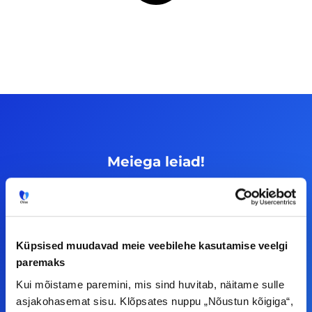
Meiega leiad!
Tööelublogi.ee lehelt leiad kõik vajaliku, et olla
kursis tööturu uudistega. Kui sul on
ettepanekuid erinevate teemade osas või soovid
Küpsised muudavad meie veebilehe kasutamise veelgi
teha koostööd, siis võta meiega julgelt ühendust.
paremaks
Kui mõistame paremini, mis sind huvitab, näitame sulle
F
I
L
Y
asjakohasemat sisu. Klõpsates nuppu „Nõustun kõigiga“,