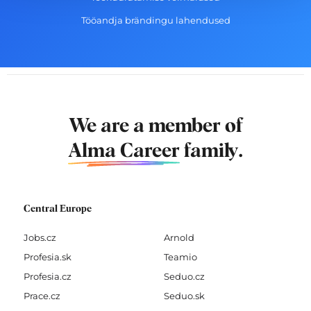
Tööandja brändingu lahendused
We are a member of
Alma Career
family.
Central Europe
Jobs.cz
Arnold
Profesia.sk
Teamio
Profesia.cz
Seduo.cz
Prace.cz
Seduo.sk