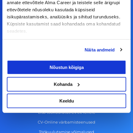
a
n
i
o
annate ettevõttele Alma Career ja teistele selle ärigrupi
ettevõtetele nõusoleku kasutada küpsiseid
c
s
n
u
isikupärastamiseks, analüüsiks ja sihitud turunduseks.
© Alma Career Estonia OÜ
e
t
k
t
Küpsiste kasutamist saad kohandada oma kohandatud
b
a
e
u
seadetes.
o
g
d
b
Tööotsijale
o
r
i
e
Näita andmeid
k
a
n
Tööpakkumised
-
m
Aktiveeri tööpakkumiste teavitus
Nõustun kõigiga
f
KKK
Kohanda
Kasutustingimused
Tööandjale
Keeldu
Lisa töökuulutus CV.ee lehele
CV-Online värbamisteenused
Töökuulutamise võimalused