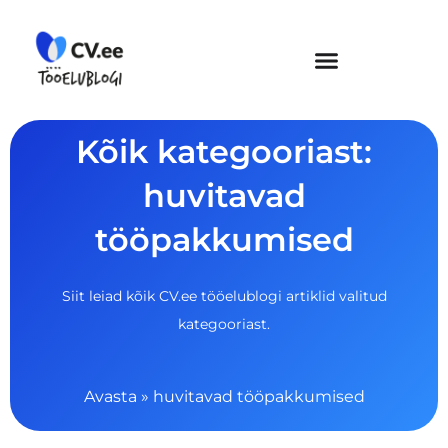
Skip
to
content
Kõik kategooriast:
huvitavad
tööpakkumised
Siit leiad kõik CV.ee tööelublogi artiklid valitud
kategooriast.
Avasta
»
huvitavad tööpakkumised