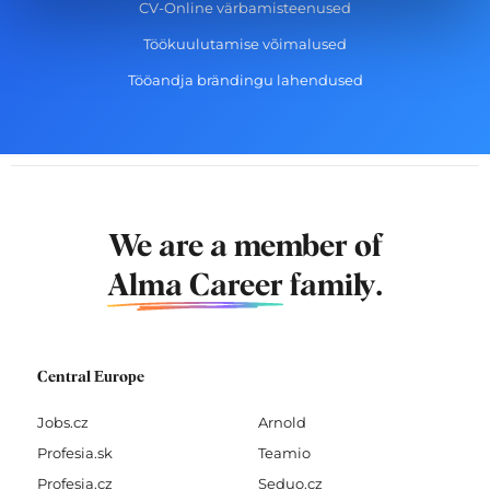
CV-Online värbamisteenused
Töökuulutamise võimalused
Tööandja brändingu lahendused
We are a member of
Alma Career
family.
Central Europe
Jobs.cz
Arnold
Profesia.sk
Teamio
Profesia.cz
Seduo.cz