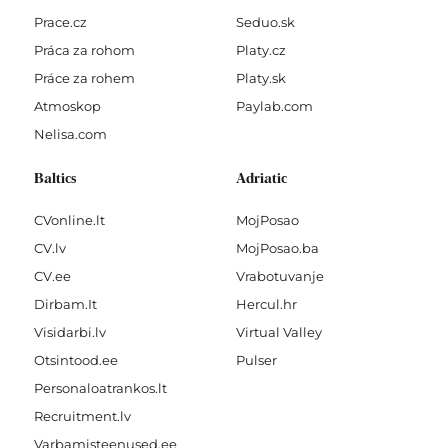
Prace.cz
Seduo.sk
Práca za rohom
Platy.cz
Práce za rohem
Platy.sk
Atmoskop
Paylab.com
Nelisa.com
Baltics
Adriatic
CVonline.lt
MojPosao
CV.lv
MojPosao.ba
CV.ee
Vrabotuvanje
Dirbam.It
Hercul.hr
Visidarbi.lv
Virtual Valley
Otsintood.ee
Pulser
Personaloatrankos.lt
Recruitment.lv
Varbamisteenused.ee