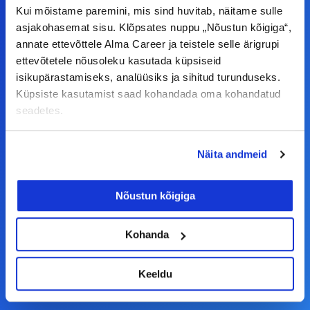
Kui mõistame paremini, mis sind huvitab, näitame sulle
F
I
L
Y
asjakohasemat sisu. Klõpsates nuppu „Nõustun kõigiga“,
a
n
i
o
annate ettevõttele Alma Career ja teistele selle ärigrupi
c
s
n
u
ettevõtetele nõusoleku kasutada küpsiseid
© Alma Career Estonia OÜ
e
t
k
t
isikupärastamiseks, analüüsiks ja sihitud turunduseks.
Küpsiste kasutamist saad kohandada oma kohandatud
b
a
e
u
seadetes.
o
g
d
b
Tööotsijale
o
r
i
e
Näita andmeid
k
a
n
Tööpakkumised
-
m
Aktiveeri tööpakkumiste teavitus
Nõustun kõigiga
f
KKK
Kasutustingimused
Kohanda
Tööandjale
Keeldu
Lisa töökuulutus CV.ee lehele