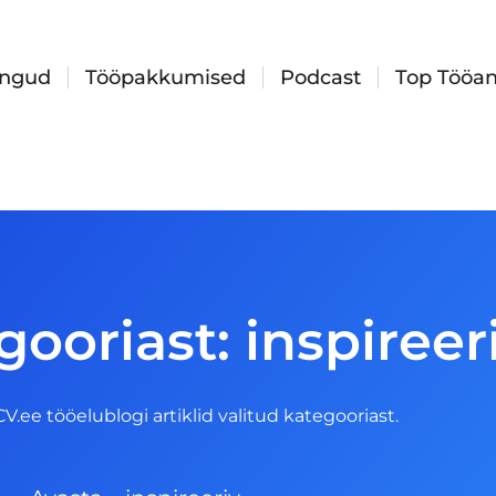
ingud
Tööpakkumised
Podcast
Top Tööan
gooriast: inspireer
 CV.ee tööelublogi artiklid valitud kategooriast.