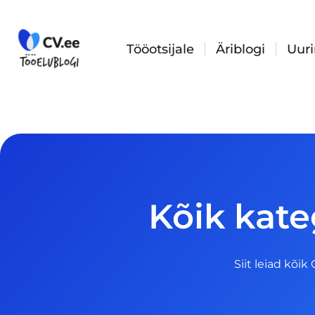
Skip
to
content
Tööotsijale
Äriblogi
Uur
Kõik kate
Siit leiad kõik