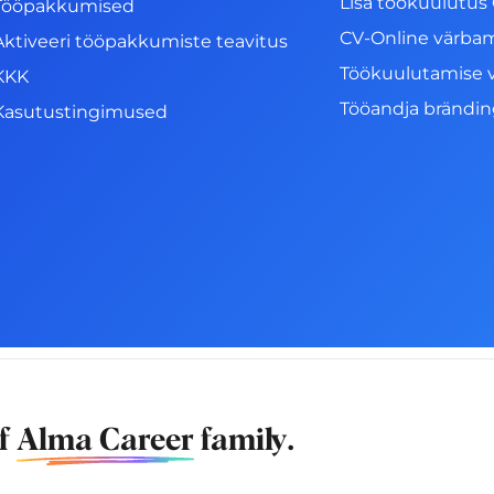
Lisa töökuulutus 
Tööpakkumised
CV-Online värba
Aktiveeri tööpakkumiste teavitus
Töökuulutamise 
KKK
Tööandja brändi
Kasutustingimused
of
Alma Career
family.