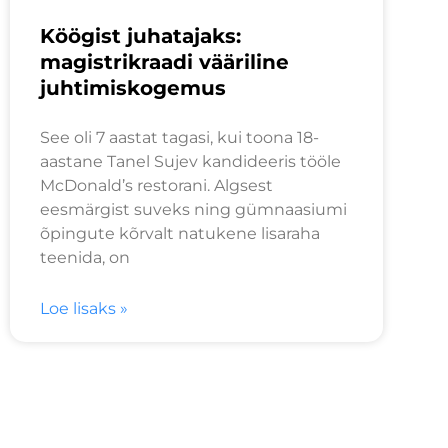
Köögist juhatajaks:
magistrikraadi vääriline
juhtimiskogemus
See oli 7 aastat tagasi, kui toona 18-
aastane Tanel Sujev kandideeris tööle
McDonald’s restorani. Algsest
eesmärgist suveks ning gümnaasiumi
õpingute kõrvalt natukene lisaraha
teenida, on
Loe lisaks »