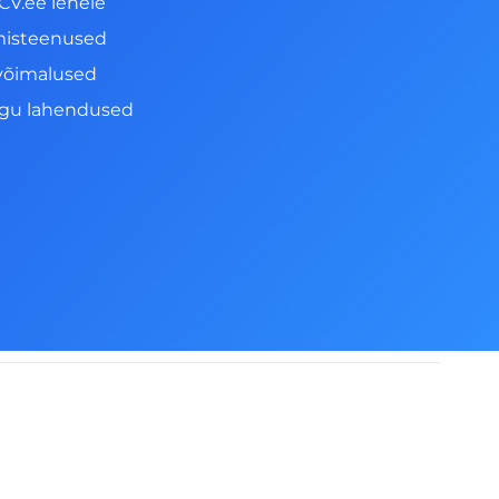
CV.ee lehele
misteenused
võimalused
ngu lahendused