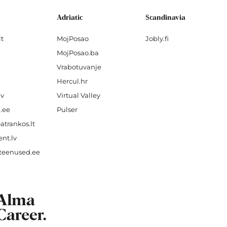
Adriatic
Scandinavia
lt
MojPosao
Jobly.fi
MojPosao.ba
Vrabotuvanje
Hercul.hr
lv
Virtual Valley
.ee
Pulser
atrankos.lt
nt.lv
teenused.ee