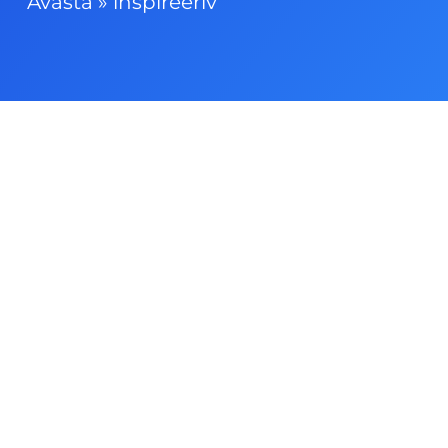
Avasta
»
inspireeriv