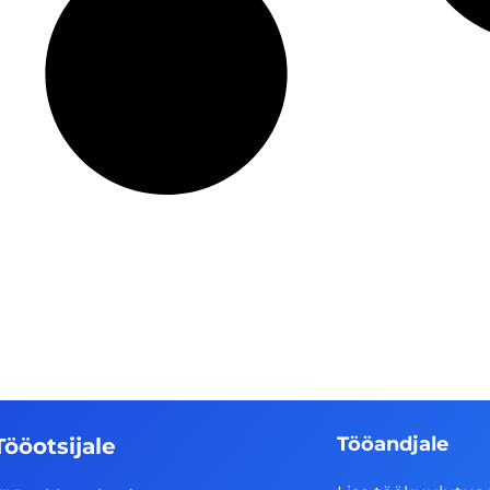
Tööandjale
Tööotsijale