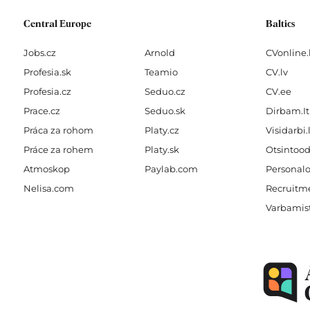
Central Europe
Baltics
Jobs.cz
Arnold
CVonline.
Profesia.sk
Teamio
CV.lv
Profesia.cz
Seduo.cz
CV.ee
Prace.cz
Seduo.sk
Dirbam.It
Práca za rohom
Platy.cz
Visidarbi.
Práce za rohem
Platy.sk
Otsintood
Atmoskop
Paylab.com
Personalo
Nelisa.com
Recruitme
Varbamis