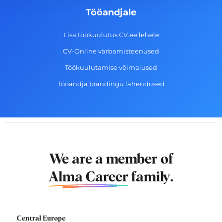
Tööandjale
Lisa töökuulutus CV.ee lehele
CV-Online värbamisteenused
Töökuulutamise võimalused
Tööandja brändingu lahendused
We are a member of
Alma Career
family.
Central Europe