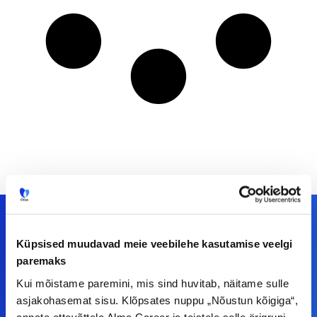
Küpsised muudavad meie veebilehe kasutamise veelgi
Meiega leiad!
paremaks
Kui mõistame paremini, mis sind huvitab, näitame sulle
Tööelublogi.ee lehelt leiad kõik vajaliku, et olla
asjakohasemat sisu. Klõpsates nuppu „Nõustun kõigiga“,
kursis tööturu uudistega. Kui sul on