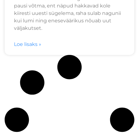
pausi võtma, ent näpud hakkavad kole
kiiresti uuesti sügelema, raha sulab nagunii
kui lumi ning eneseväärikus nõuab uut
väljakutset.
Loe lisaks »