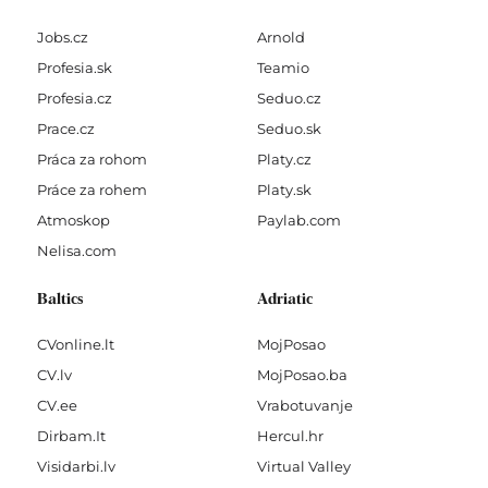
Jobs.cz
Arnold
Profesia.sk
Teamio
Profesia.cz
Seduo.cz
Prace.cz
Seduo.sk
Práca za rohom
Platy.cz
Práce za rohem
Platy.sk
Atmoskop
Paylab.com
Nelisa.com
Baltics
Adriatic
CVonline.lt
MojPosao
CV.lv
MojPosao.ba
CV.ee
Vrabotuvanje
Dirbam.It
Hercul.hr
Visidarbi.lv
Virtual Valley