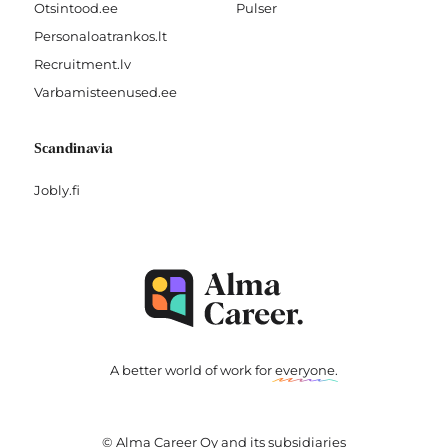
Otsintood.ee
Pulser
Personaloatrankos.lt
Recruitment.lv
Varbamisteenused.ee
Scandinavia
Jobly.fi
A better world of work for
everyone
.
© Alma Career Oy and its subsidiaries