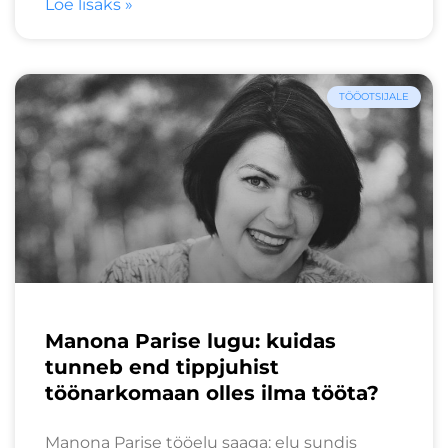
Loe lisaks »
TÖÖOTSIJALE
Manona Parise lugu: kuidas
tunneb end tippjuhist
töönarkomaan olles ilma tööta?
Manona Parise tööelu saaga: elu sundis