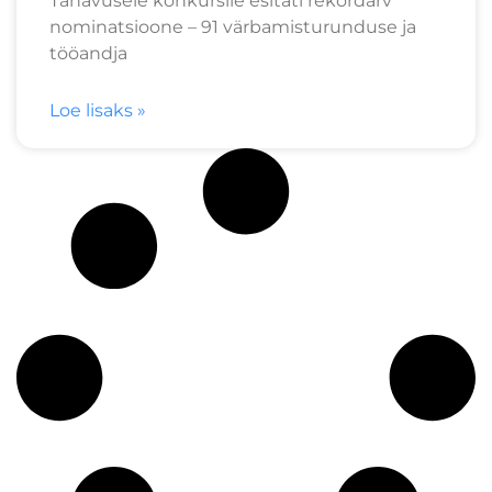
Tänavusele konkursile esitati rekordarv
nominatsioone – 91 värbamisturunduse ja
tööandja
Loe lisaks »