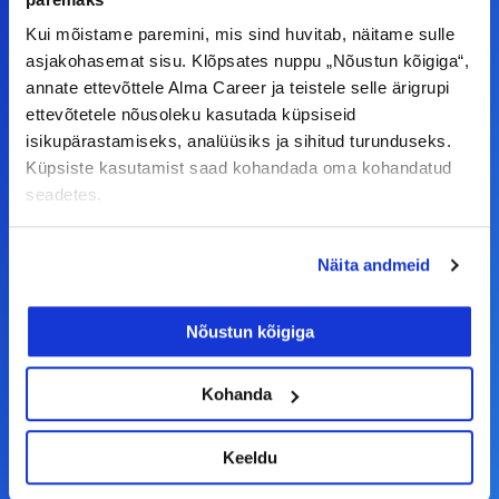
teha koostööd, siis võta meiega julgelt ühendust.
Kui mõistame paremini, mis sind huvitab, näitame sulle
asjakohasemat sisu. Klõpsates nuppu „Nõustun kõigiga“,
F
I
L
Y
annate ettevõttele Alma Career ja teistele selle ärigrupi
ettevõtetele nõusoleku kasutada küpsiseid
a
n
i
o
isikupärastamiseks, analüüsiks ja sihitud turunduseks.
c
s
n
u
Küpsiste kasutamist saad kohandada oma kohandatud
© Alma Career Estonia OÜ
e
t
k
t
seadetes.
b
a
e
u
o
g
d
b
Näita andmeid
Tööotsijale
o
r
i
e
k
a
n
Tööpakkumised
Nõustun kõigiga
-
m
Aktiveeri tööpakkumiste teavitus
f
Kohanda
KKK
Kasutustingimused
Keeldu
Tööandjale