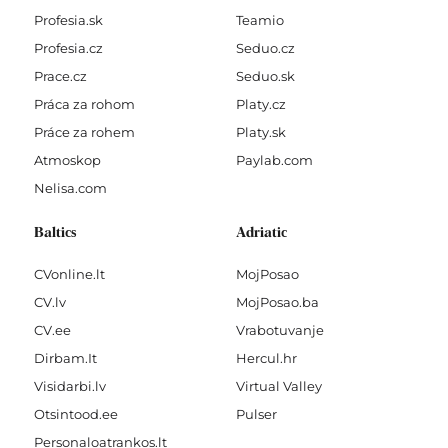
Profesia.sk
Teamio
Profesia.cz
Seduo.cz
Prace.cz
Seduo.sk
Práca za rohom
Platy.cz
Práce za rohem
Platy.sk
Atmoskop
Paylab.com
Nelisa.com
Baltics
Adriatic
CVonline.lt
MojPosao
CV.lv
MojPosao.ba
CV.ee
Vrabotuvanje
Dirbam.It
Hercul.hr
Visidarbi.lv
Virtual Valley
Otsintood.ee
Pulser
Personaloatrankos.lt