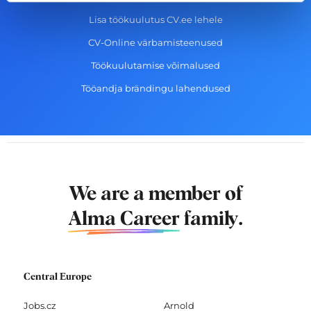
Lisa töökuulutus CV.ee lehele
CV-Online värbamisteenused
Töökuulutamise võimalused
Tööandja brändingu lahendused
We are a member of
Alma Career
family.
Central Europe
Jobs.cz
Arnold