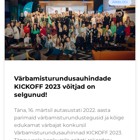
ÄRIBLOGI
Värbamisturundusauhindade
KICKOFF 2023 võitjad on
selgunud!
Täna, 16. märtsil autasustati 2022. aasta
parimaid värbamisturundustegusid ja kõige
edukamat värbajat konkursil
Värbamisturundusauhinnad KICKOFF 2023.