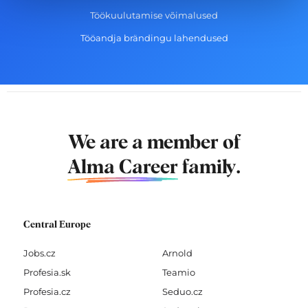
Töökuulutamise võimalused
Tööandja brändingu lahendused
We are a member of
Alma Career
family.
Central Europe
Jobs.cz
Arnold
Profesia.sk
Teamio
Profesia.cz
Seduo.cz