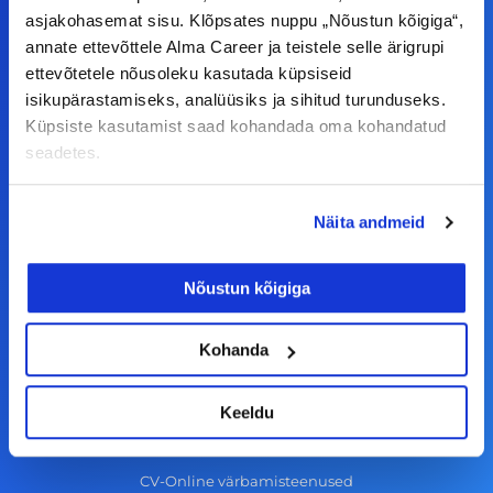
F
I
L
Y
asjakohasemat sisu. Klõpsates nuppu „Nõustun kõigiga“,
a
n
i
o
annate ettevõttele Alma Career ja teistele selle ärigrupi
c
s
n
u
ettevõtetele nõusoleku kasutada küpsiseid
© Alma Career Estonia OÜ
isikupärastamiseks, analüüsiks ja sihitud turunduseks.
e
t
k
t
Küpsiste kasutamist saad kohandada oma kohandatud
b
a
e
u
seadetes.
o
g
d
b
Tööotsijale
o
r
i
e
Näita andmeid
k
a
n
Tööpakkumised
-
m
Aktiveeri tööpakkumiste teavitus
Nõustun kõigiga
f
KKK
Kasutustingimused
Kohanda
Tööandjale
Keeldu
Lisa töökuulutus CV.ee lehele
CV-Online värbamisteenused