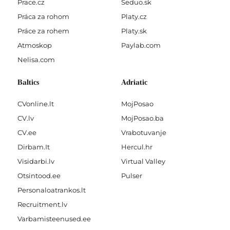
Prace.cz
Seduo.sk
Práca za rohom
Platy.cz
Práce za rohem
Platy.sk
Atmoskop
Paylab.com
Nelisa.com
Baltics
Adriatic
CVonline.lt
MojPosao
CV.lv
MojPosao.ba
CV.ee
Vrabotuvanje
Dirbam.It
Hercul.hr
Visidarbi.lv
Virtual Valley
Otsintood.ee
Pulser
Personaloatrankos.lt
Recruitment.lv
Varbamisteenused.ee