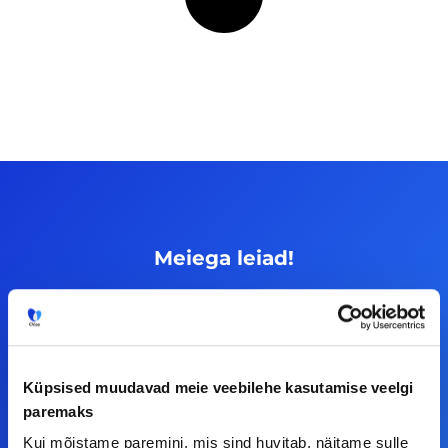
Meiega leiad!
Tööelublogi.ee lehelt leiad kõik vajaliku, et olla
kursis tööturu uudistega. Kui sul on
ettepanekuid erinevate teemade osas või soovid
teha koostööd, siis võta meiega julgelt ühendust.
Küpsised muudavad meie veebilehe kasutamise veelgi
paremaks
Kui mõistame paremini, mis sind huvitab, näitame sulle