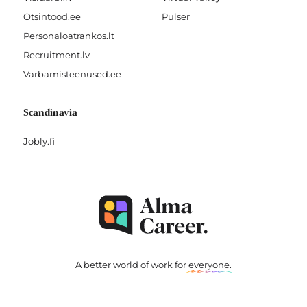
Otsintood.ee
Pulser
Personaloatrankos.lt
Recruitment.lv
Varbamisteenused.ee
Scandinavia
Jobly.fi
A better world of work for
everyone
.