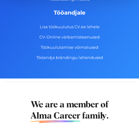
Tööandjale
Lisa töökuulutus CV.ee lehele
CV-Online värbamisteenused
Töökuulutamise võimalused
Tööandja brändingu lahendused
We are a member of
Alma Career
family.