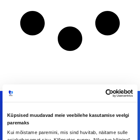
Küpsised muudavad meie veebilehe kasutamise veelgi
Meiega leiad!
paremaks
Kui mõistame paremini, mis sind huvitab, näitame sulle
Tööelublogi.ee lehelt leiad kõik vajaliku, et olla
asjakohasemat sisu. Klõpsates nuppu „Nõustun kõigiga“,