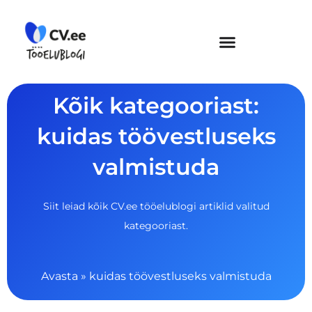
Skip
to
content
Kõik kategooriast:
kuidas töövestluseks
valmistuda
Siit leiad kõik CV.ee tööelublogi artiklid valitud
kategooriast.
Avasta
»
kuidas töövestluseks valmistuda