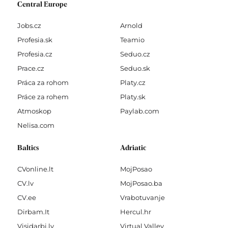
Central Europe
Jobs.cz
Arnold
Profesia.sk
Teamio
Profesia.cz
Seduo.cz
Prace.cz
Seduo.sk
Práca za rohom
Platy.cz
Práce za rohem
Platy.sk
Atmoskop
Paylab.com
Nelisa.com
Baltics
Adriatic
CVonline.lt
MojPosao
CV.lv
MojPosao.ba
CV.ee
Vrabotuvanje
Dirbam.It
Hercul.hr
Visidarbi.lv
Virtual Valley