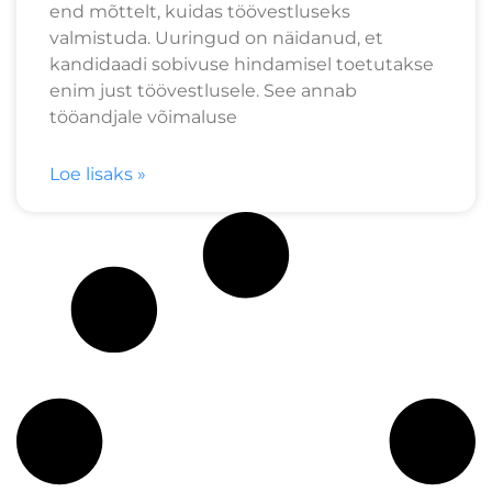
end mõttelt, kuidas töövestluseks
valmistuda. Uuringud on näidanud, et
kandidaadi sobivuse hindamisel toetutakse
enim just töövestlusele. See annab
tööandjale võimaluse
Loe lisaks »