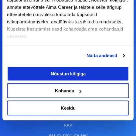
kursis tööturu uudistega. Kui sul on
annate ettevõttele Alma Career ja teistele selle ärigrupi
ettepanekuid erinevate teemade osas või soovid
ettevõtetele nõusoleku kasutada küpsiseid
teha koostööd, siis võta meiega julgelt ühendust.
isikupärastamiseks, analüüsiks ja sihitud turunduseks.
Küpsiste kasutamist saad kohandada oma kohandatud
seadetes.
F
I
L
Y
a
n
i
o
Näita andmeid
c
s
n
u
© Alma Career Estonia OÜ
e
t
k
t
Nõustun kõigiga
b
a
e
u
o
g
d
b
Tööotsijale
Kohanda
o
r
i
e
k
a
n
Tööpakkumised
Keeldu
-
m
Aktiveeri tööpakkumiste teavitus
f
KKK
Kasutustingimused