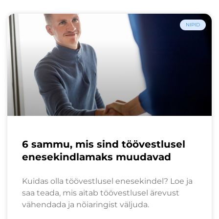
NIPID
6 sammu, mis sind töövestlusel
enesekindlamaks muudavad
Kuidas olla töövestlusel enesekindel? Loe ja
saa teada, mis aitab töövestlusel ärevust
vähendada ja nõiaringist väljuda.