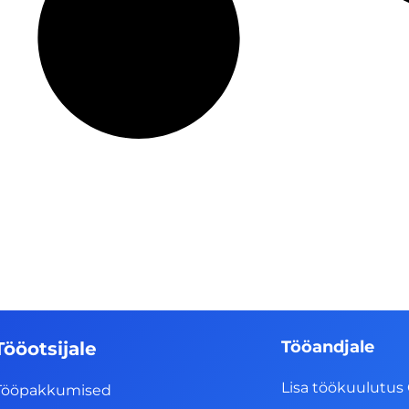
Tööandjale
Tööotsijale
Lisa töökuulutus 
Tööpakkumised