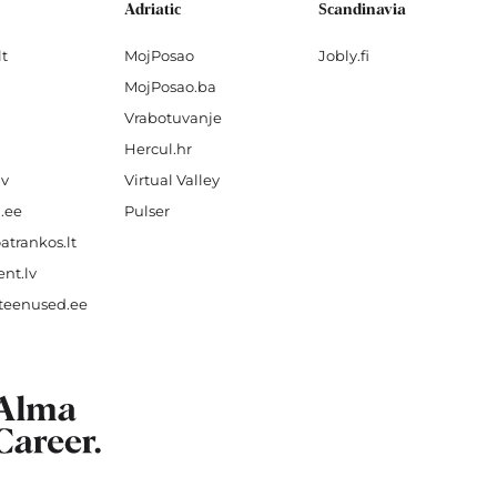
Adriatic
Scandinavia
lt
MojPosao
Jobly.fi
MojPosao.ba
Vrabotuvanje
Hercul.hr
lv
Virtual Valley
.ee
Pulser
atrankos.lt
nt.lv
teenused.ee