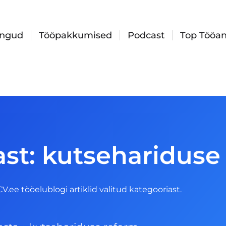
ingud
Tööpakkumised
Podcast
Top Tööan
ast: kutsehariduse
 CV.ee tööelublogi artiklid valitud kategooriast.