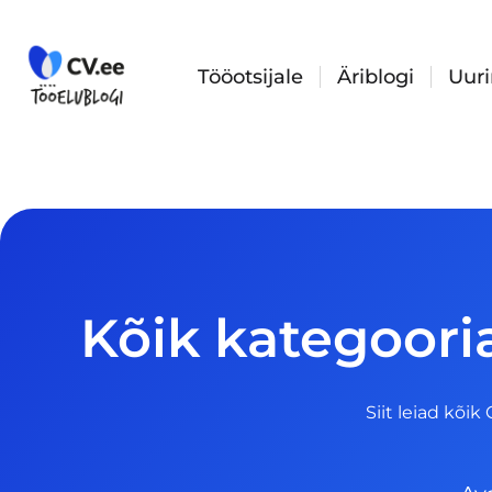
Skip
to
content
Tööotsijale
Äriblogi
Uur
Kõik kategoori
Siit leiad kõik