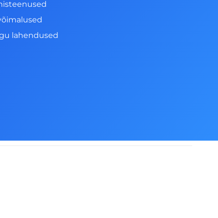
misteenused
võimalused
ngu lahendused