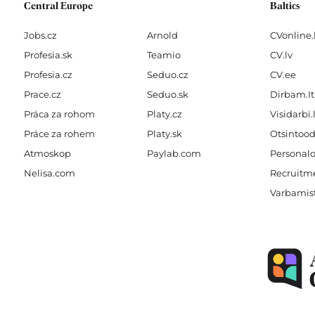
Central Europe
Baltics
Jobs.cz
Arnold
CVonline.
Profesia.sk
Teamio
CV.lv
Profesia.cz
Seduo.cz
CV.ee
Prace.cz
Seduo.sk
Dirbam.It
Práca za rohom
Platy.cz
Visidarbi.
Práce za rohem
Platy.sk
Otsintood
Atmoskop
Paylab.com
Personalo
Nelisa.com
Recruitme
Varbamis