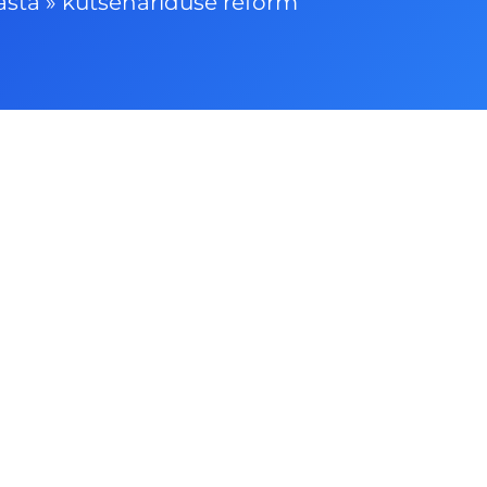
asta
»
kutsehariduse reform