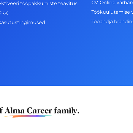
CV-Online värba
Aktiveeri tööpakkumiste teavitus
Töökuulutamise 
KKK
Tööandja brändi
Kasutustingimused
of
Alma Career
family.