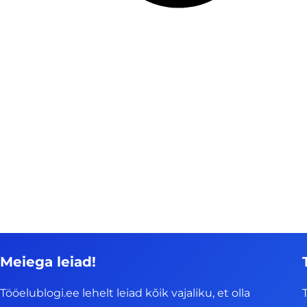
Meiega leiad!
Tööelublogi.ee lehelt leiad kõik vajaliku, et olla