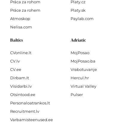
Práca za rohom
Platy.cz
Práce za rohem
Platy.sk
Atmoskop
Paylab.com
Nelisa.com
Baltics
Adriatic
CVonline.lt
MojPosao
CV.lv
MojPosao.ba
CV.ee
Vrabotuvanje
Dirbam.It
Hercul.hr
Visidarbi.lv
Virtual Valley
Otsintood.ee
Pulser
Personaloatrankos.lt
Recruitment.lv
Varbamisteenused.ee