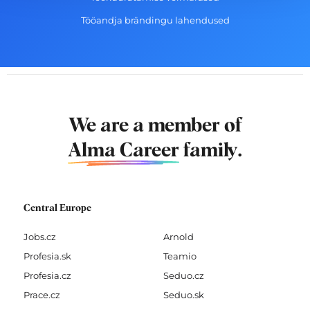
Tööandja brändingu lahendused
We are a member of
Alma Career
family.
Central Europe
Jobs.cz
Arnold
Profesia.sk
Teamio
Profesia.cz
Seduo.cz
Prace.cz
Seduo.sk