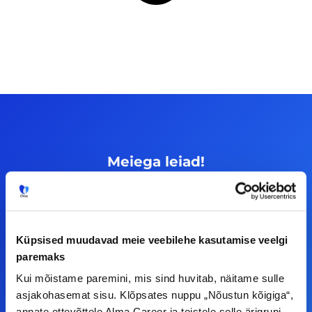
Meiega leiad!
Tööelublogi.ee lehelt leiad kõik vajaliku, et olla
kursis tööturu uudistega. Kui sul on
ettepanekuid erinevate teemade osas või soovid
Küpsised muudavad meie veebilehe kasutamise veelgi
teha koostööd, siis võta meiega julgelt ühendust.
paremaks
Kui mõistame paremini, mis sind huvitab, näitame sulle
F
I
L
Y
asjakohasemat sisu. Klõpsates nuppu „Nõustun kõigiga“,
annate ettevõttele Alma Career ja teistele selle ärigrupi