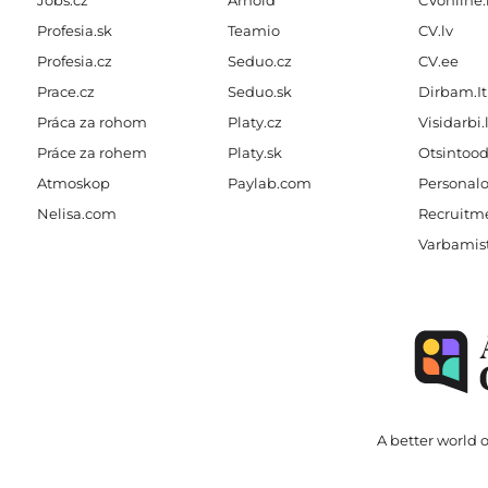
Jobs.cz
Arnold
CVonline.
Profesia.sk
Teamio
CV.lv
Profesia.cz
Seduo.cz
CV.ee
Prace.cz
Seduo.sk
Dirbam.It
Práca za rohom
Platy.cz
Visidarbi.
Práce za rohem
Platy.sk
Otsintood
Atmoskop
Paylab.com
Personalo
Nelisa.com
Recruitme
Varbamis
A better world o