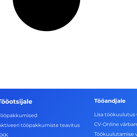
Tööandjale
Tööotsijale
Lisa töökuulutus 
Tööpakkumised
CV-Online värba
Aktiveeri tööpakkumiste teavitus
Töökuulutamise 
KKK