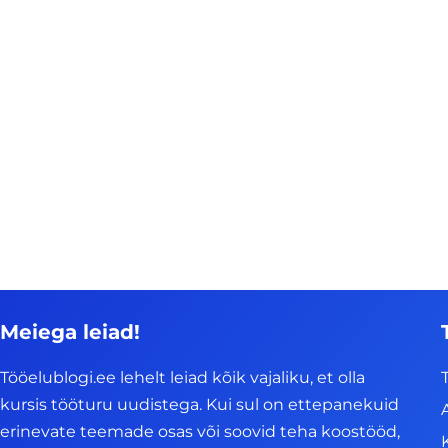
Meiega leiad!
Tööelublogi.ee lehelt leiad kõik vajaliku, et olla
kursis tööturu uudistega. Kui sul on ettepanekuid
erinevate teemade osas või soovid teha koostööd,