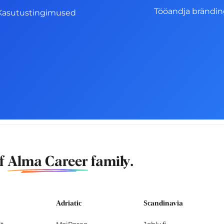
Tööandja brändi
Kasutustingimused
of
Alma Career
family.
Adriatic
Scandinavia