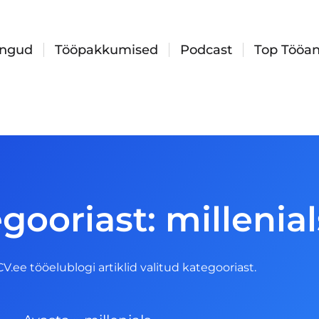
ingud
Tööpakkumised
Podcast
Top Tööan
gooriast: millenial
 CV.ee tööelublogi artiklid valitud kategooriast.