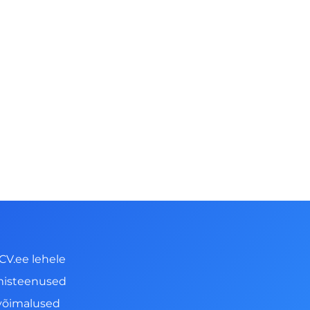
CV.ee lehele
misteenused
võimalused