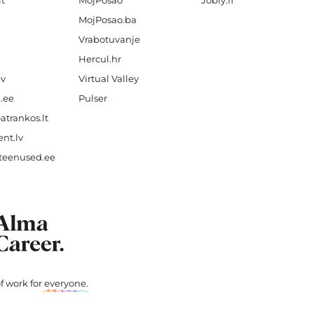
lt
MojPosao
Jobly.fi
MojPosao.ba
Vrabotuvanje
Hercul.hr
lv
Virtual Valley
.ee
Pulser
atrankos.lt
nt.lv
teenused.ee
f work for
everyone
.