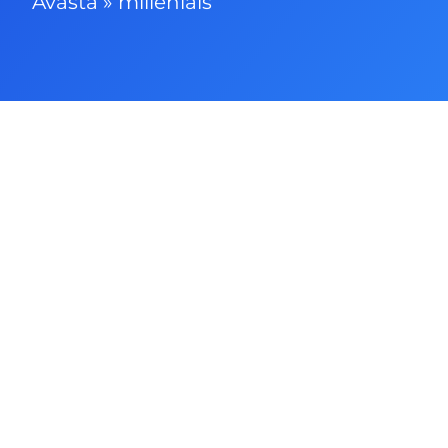
Avasta
»
millenials