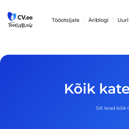
Skip
to
content
Tööotsijale
Äriblogi
Uur
Kõik kate
Siit leiad kõik