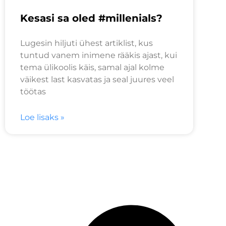
Kesasi sa oled #millenials?
Lugesin hiljuti ühest artiklist, kus
tuntud vanem inimene rääkis ajast, kui
tema ülikoolis käis, samal ajal kolme
väikest last kasvatas ja seal juures veel
töötas
Loe lisaks »