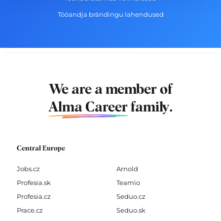
Tööandja brändingu lahendused
We are a member of
Alma Career
family.
Central Europe
Jobs.cz
Arnold
Profesia.sk
Teamio
Profesia.cz
Seduo.cz
Prace.cz
Seduo.sk