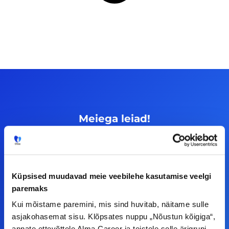
Meiega leiad!
Tööelublogi.ee lehelt leiad kõik vajaliku, et olla
kursis tööturu uudistega. Kui sul on
ettepanekuid erinevate teemade osas või soovid
Küpsised muudavad meie veebilehe kasutamise veelgi
teha koostööd, siis võta meiega julgelt ühendust.
paremaks
Kui mõistame paremini, mis sind huvitab, näitame sulle
F
I
L
Y
asjakohasemat sisu. Klõpsates nuppu „Nõustun kõigiga“,
annate ettevõttele Alma Career ja teistele selle ärigrupi