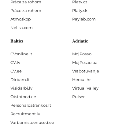
Práca za rohom
Platy.cz
Práce za rohem
Platy.sk
Atmoskop
Paylab.com
Nelisa.com
Baltics
Adriatic
CVonline.lt
MojPosao
CV.lv
MojPosao.ba
CV.ee
Vrabotuvanje
Dirbam.It
Hercul.hr
Visidarbi.lv
Virtual Valley
Otsintood.ee
Pulser
Personaloatrankos.lt
Recruitment.lv
Varbamisteenused.ee