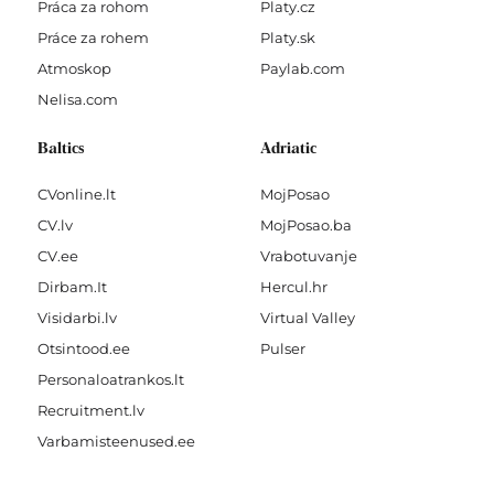
Práca za rohom
Platy.cz
Práce za rohem
Platy.sk
Atmoskop
Paylab.com
Nelisa.com
Baltics
Adriatic
CVonline.lt
MojPosao
CV.lv
MojPosao.ba
CV.ee
Vrabotuvanje
Dirbam.It
Hercul.hr
Visidarbi.lv
Virtual Valley
Otsintood.ee
Pulser
Personaloatrankos.lt
Recruitment.lv
Varbamisteenused.ee