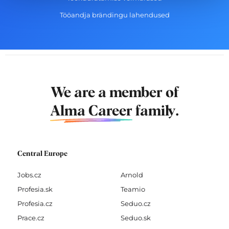
Tööandja brändingu lahendused
We are a member of
Alma Career
family.
Central Europe
Jobs.cz
Arnold
Profesia.sk
Teamio
Profesia.cz
Seduo.cz
Prace.cz
Seduo.sk