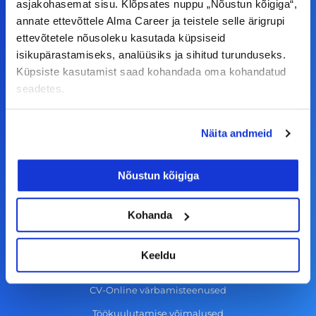
a
n
i
o
asjakohasemat sisu. Klõpsates nuppu „Nõustun kõigiga“,
annate ettevõttele Alma Career ja teistele selle ärigrupi
c
s
n
u
ettevõtetele nõusoleku kasutada küpsiseid
© Alma Career Estonia OÜ
e
t
k
t
isikupärastamiseks, analüüsiks ja sihitud turunduseks.
b
a
e
u
Küpsiste kasutamist saad kohandada oma kohandatud
o
g
d
b
seadetes.
Tööotsijale
o
r
i
e
k
a
n
Näita andmeid
Tööpakkumised
-
m
Aktiveeri tööpakkumiste teavitus
f
Nõustun kõigiga
KKK
Kasutustingimused
Kohanda
Tööandjale
Keeldu
Lisa töökuulutus CV.ee lehele
CV-Online värbamisteenused
Töökuulutamise võimalused