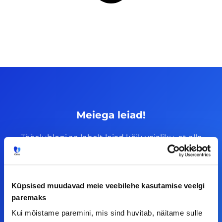
Meiega leiad!
Tööelublogi.ee lehelt leiad kõik vajaliku, et olla
kursis tööturu uudistega. Kui sul on
ettepanekuid erinevate teemade osas või soovid
teha koostööd, siis võta meiega julgelt ühendust.
Küpsised muudavad meie veebilehe kasutamise veelgi
paremaks
F
I
L
Y
Kui mõistame paremini, mis sind huvitab, näitame sulle