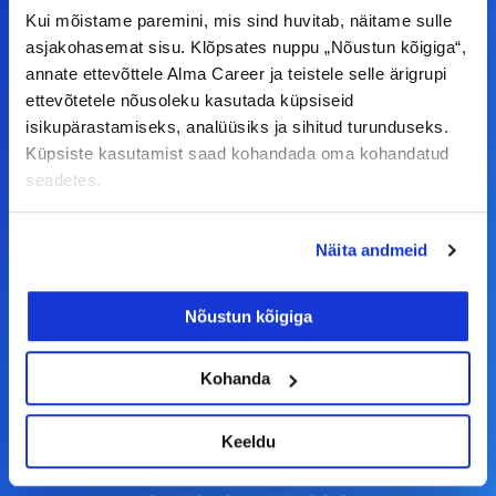
Kui mõistame paremini, mis sind huvitab, näitame sulle
asjakohasemat sisu. Klõpsates nuppu „Nõustun kõigiga“,
F
I
L
Y
annate ettevõttele Alma Career ja teistele selle ärigrupi
a
n
i
o
ettevõtetele nõusoleku kasutada küpsiseid
c
s
n
u
isikupärastamiseks, analüüsiks ja sihitud turunduseks.
© Alma Career Estonia OÜ
Küpsiste kasutamist saad kohandada oma kohandatud
e
t
k
t
seadetes.
b
a
e
u
o
g
d
b
Tööotsijale
Näita andmeid
o
r
i
e
k
a
n
Tööpakkumised
Nõustun kõigiga
-
m
Aktiveeri tööpakkumiste teavitus
f
KKK
Kohanda
Kasutustingimused
Keeldu
Tööandjale