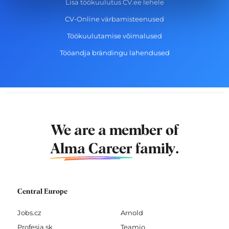
Lisa töökuulutus CV.ee lehele
CV-Online värbamisteenused
Töökuulutamise võimalused
Tööandja brändingu lahendused
We are a member of
Alma Career
family.
Central Europe
Jobs.cz
Arnold
Profesia.sk
Teamio