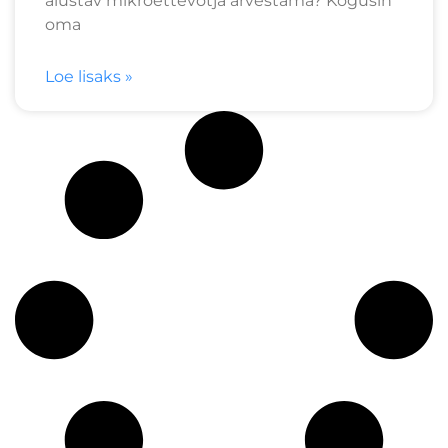
alustav mikroettevõtja arvestama? Kogusin
oma
Loe lisaks »