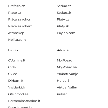
Profesia.cz
Seduo.cz
Prace.cz
Seduo.sk
Práca za rohom
Platy.cz
Práce za rohem
Platy.sk
Atmoskop
Paylab.com
Nelisa.com
Baltics
Adriatic
CVonline.lt
MojPosao
CV.lv
MojPosao.ba
CV.ee
Vrabotuvanje
Dirbam.It
Hercul.hr
Visidarbi.lv
Virtual Valley
Otsintood.ee
Pulser
Personaloatrankos.lt
Recruitment.lv