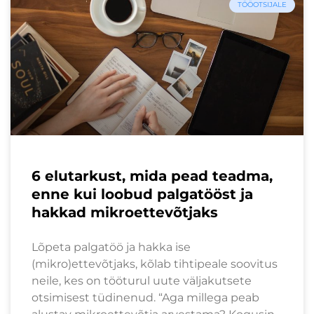
TÖÖOTSIJALE
6 elutarkust, mida pead teadma,
enne kui loobud palgatööst ja
hakkad mikroettevõtjaks
Lõpeta palgatöö ja hakka ise
(mikro)ettevõtjaks, kõlab tihtipeale soovitus
neile, kes on tööturul uute väljakutsete
otsimisest tüdinenud. “Aga millega peab