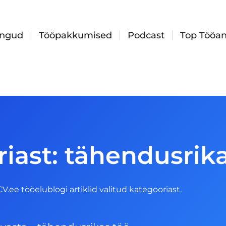
ingud
Tööpakkumised
Podcast
Top Tööan
iast: tähendusrik
 CV.ee tööelublogi artiklid valitud kategooriast.