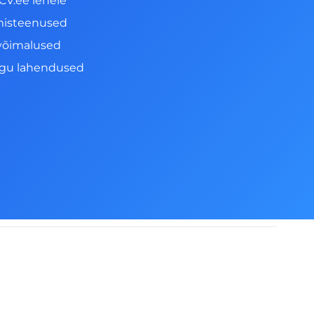
CV.ee lehele
misteenused
võimalused
ngu lahendused