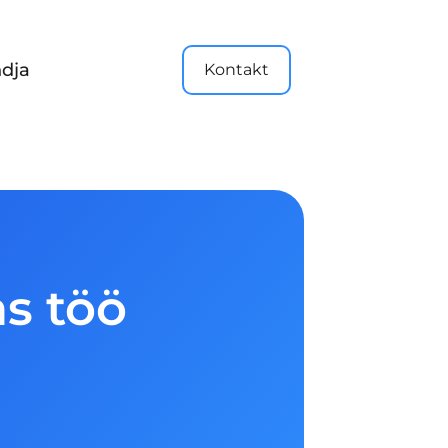
dja
Kontakt
as töö