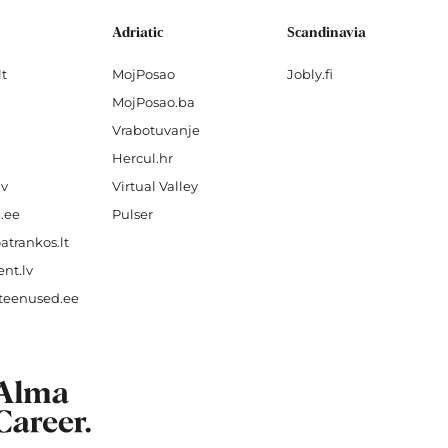
Adriatic
Scandinavia
lt
MojPosao
Jobly.fi
MojPosao.ba
Vrabotuvanje
Hercul.hr
lv
Virtual Valley
.ee
Pulser
atrankos.lt
nt.lv
teenused.ee