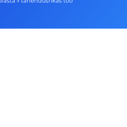
vasta
»
tähendusrikas töö