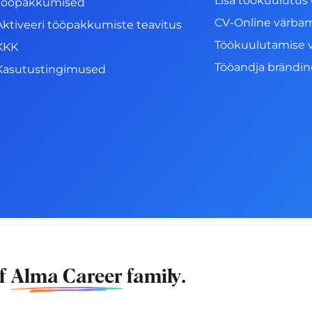
Lisa töökuulutus 
Tööpakkumised
CV-Online värba
Aktiveeri tööpakkumiste teavitus
Töökuulutamise 
KKK
Tööandja brändi
Kasutustingimused
of
Alma Career
family.