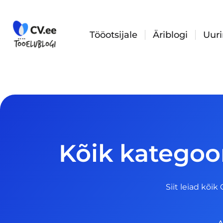
Skip
to
content
Tööotsijale
Äriblogi
Uur
Kõik kategoor
Siit leiad kõik