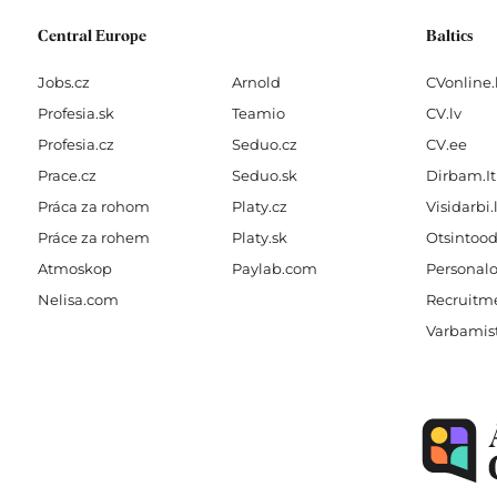
Central Europe
Baltics
Jobs.cz
Arnold
CVonline.
Profesia.sk
Teamio
CV.lv
Profesia.cz
Seduo.cz
CV.ee
Prace.cz
Seduo.sk
Dirbam.It
Práca za rohom
Platy.cz
Visidarbi.
Práce za rohem
Platy.sk
Otsintood
Atmoskop
Paylab.com
Personalo
Nelisa.com
Recruitme
Varbamis