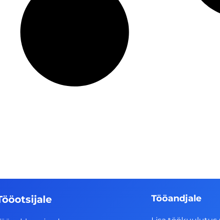
Tööandjale
Tööotsijale