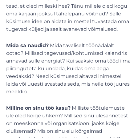
tead, et oled milleski hea? Tänu millele oled kogu
oma karjääri jooksul tähelepanu võitnud? Selle
küsimuse idee on aidata inimestel tuvastada oma
tugevad küljed ja sealt avanevad võimalused.
Mida sa naudid?
Mida tavaliselt töönädalalt
ootad? Millised tegevused/kohtumised kalendris
annavad sulle energiat? Kui saaksid oma tööd ilma
piiranguteta kujundada, kuidas oma aega
veedaksid? Need küsimused aitavad inimestel
leida või uuesti avastada seda, mis neile töö juures
meeldib.
Milline on sinu töö kasu?
Milliste töötulemuste
üle oled kõige uhkem? Millised sinu ülesannetest
on meeskonna või organisatsiooni jaoks kõige
olulisemad? Mis on sinu elu kõrgeimad