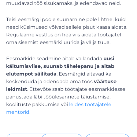
muudavad töö sisukamaks, ja edendavad neid.
Teisi eesmärgi poole suunamine pole lihtne, kuid
need küsimused võivad sellele pisut kaasa aidata.
Regulaarne vestlus on hea viis aidata töötajatel
oma sisemist eesmärki uurida ja välja tuua.
Eesmärkide seadmine aitab vallandada
uusi
käitumisviise, suunab tähelepanu ja aitab
elutempot säilitada
. Eesmärgid aitavad ka
keskenduda ja edendada oma töös
väärtuse
leidmist
. Ettevõte saab töötajate eesmärkidesse
panustada läbi tööülesannete täiustamise,
koolituste pakkumise või
leides töötajatele
mentorid
.