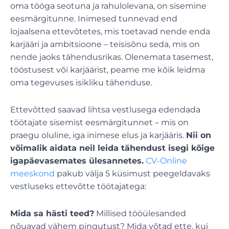
oma tööga seotuna ja rahulolevana, on sisemine
eesmärgitunne. Inimesed tunnevad end
lojaalsena ettevõtetes, mis toetavad nende enda
karjääri ja ambitsioone – teisisõnu seda, mis on
nende jaoks tähendusrikas. Olenemata tasemest,
tööstusest või karjäärist, peame me kõik leidma
oma tegevuses isikliku tähenduse.
Ettevõtted saavad lihtsa vestlusega edendada
töötajate sisemist eesmärgitunnet – mis on
praegu oluline, iga inimese elus ja karjääris.
Nii on
võimalik aidata neil leida tähendust isegi kõige
igapäevasemates ülesannetes.
CV-Online
meeskond
pakub välja 5 küsimust peegeldavaks
vestluseks ettevõtte töötajatega:
Mida sa hästi teed?
Millised tööülesanded
nõuavad vähem pingutust? Mida võtad ette, kui