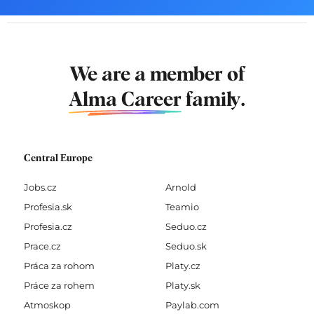
We are a member of
Alma Career
family.
Central Europe
Jobs.cz
Arnold
Profesia.sk
Teamio
Profesia.cz
Seduo.cz
Prace.cz
Seduo.sk
Práca za rohom
Platy.cz
Práce za rohem
Platy.sk
Atmoskop
Paylab.com