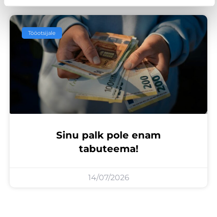
Tööotsijale
Sinu palk pole enam
tabuteema!
14/07/2026