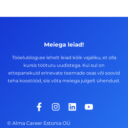
Meiega leiad!
Tööelublogi.ee lehelt leiad kõik vajaliku, et olla
kursis tööturu uudistega. Kui sul on
ettepanekuid erinevate teemade osas või soovid
teha koostööd, siis võta meiega julgelt ühendust.
F
I
L
Y
a
n
i
o
c
s
n
u
© Alma Career Estonia OÜ
e
t
k
t