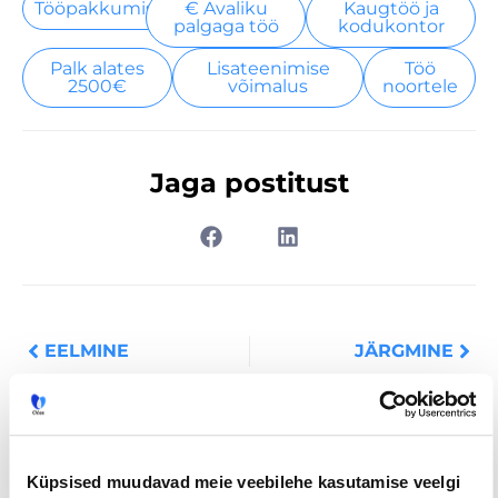
Tööpakkumised
€ Avaliku
Kaugtöö ja
palgaga töö
kodukontor
Palk alates
Lisateenimise
Töö
2500€
võimalus
noortele
Jaga postitust
Prev
Nex
EELMINE
JÄRGMINE
Küpsised muudavad meie veebilehe kasutamise veelgi