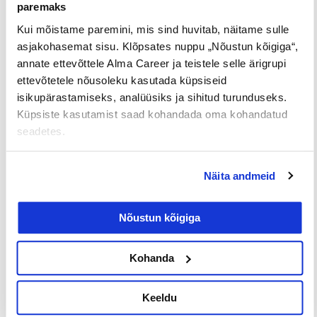
Loe lisaks
paremaks
Kui mõistame paremini, mis sind huvitab, näitame sulle
asjakohasemat sisu. Klõpsates nuppu „Nõustun kõigiga“,
annate ettevõttele Alma Career ja teistele selle ärigrupi
Uuringud
ettevõtetele nõusoleku kasutada küpsiseid
isikupärastamiseks, analüüsiks ja sihitud turunduseks.
Küpsiste kasutamist saad kohandada oma kohandatud
seadetes.
Näita andmeid
Nõustun kõigiga
Iga neljas eestlane on käinud
tööintervjuul ilma tegeliku
Kohanda
vahetuskavatsuseta
Keeldu
23/07/2026