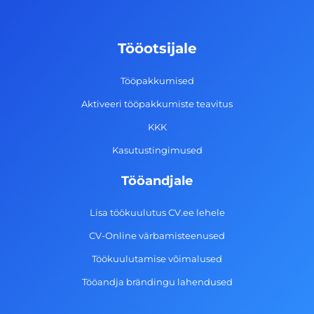
b
a
e
u
o
g
d
b
Tööotsijale
o
r
i
e
k
a
n
Tööpakkumised
-
m
Aktiveeri tööpakkumiste teavitus
f
KKK
Kasutustingimused
Tööandjale
Lisa töökuulutus CV.ee lehele
CV-Online värbamisteenused
Töökuulutamise võimalused
Tööandja brändingu lahendused