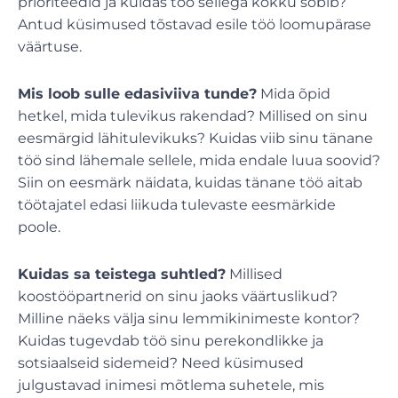
prioriteedid ja kuidas töö sellega kokku sobib?
Antud küsimused tõstavad esile töö loomupärase
väärtuse.
Mis loob sulle edasiviiva tunde?
Mida õpid
hetkel, mida tulevikus rakendad? Millised on sinu
eesmärgid lähitulevikuks? Kuidas viib sinu tänane
töö sind lähemale sellele, mida endale luua soovid?
Siin on eesmärk näidata, kuidas tänane töö aitab
töötajatel edasi liikuda tulevaste eesmärkide
poole.
Kuidas sa teistega suhtled?
Millised
koostööpartnerid on sinu jaoks väärtuslikud?
Milline näeks välja sinu lemmikinimeste kontor?
Kuidas tugevdab töö sinu perekondlikke ja
sotsiaalseid sidemeid? Need küsimused
julgustavad inimesi mõtlema suhetele, mis