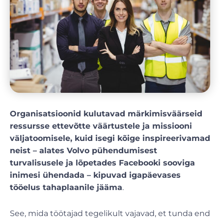
Organisatsioonid kulutavad märkimisväärseid
ressursse ettevõtte väärtustele ja missiooni
väljatoomisele, kuid isegi kõige inspireerivamad
neist – alates Volvo pühendumisest
turvalisusele ja lõpetades Facebooki sooviga
inimesi ühendada – kipuvad igapäevases
tööelus tahaplaanile jääma
.
See, mida töötajad tegelikult vajavad, et tunda end