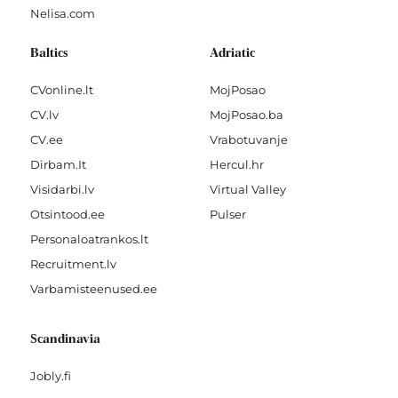
Nelisa.com
Baltics
Adriatic
CVonline.lt
MojPosao
CV.lv
MojPosao.ba
CV.ee
Vrabotuvanje
Dirbam.It
Hercul.hr
Visidarbi.lv
Virtual Valley
Otsintood.ee
Pulser
Personaloatrankos.lt
Recruitment.lv
Varbamisteenused.ee
Scandinavia
Jobly.fi