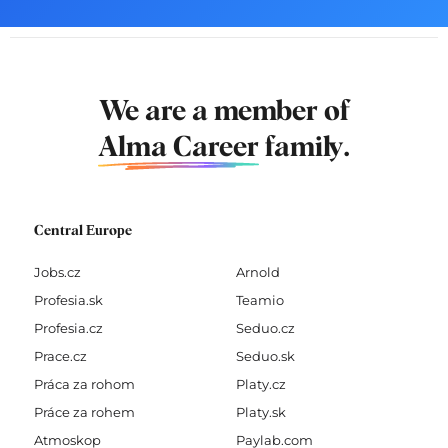
We are a member of
Alma Career
family.
Central Europe
Jobs.cz
Arnold
Profesia.sk
Teamio
Profesia.cz
Seduo.cz
Prace.cz
Seduo.sk
Práca za rohom
Platy.cz
Práce za rohem
Platy.sk
Atmoskop
Paylab.com