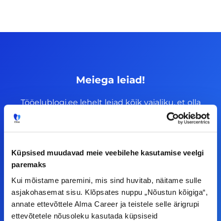
Meiega leiad!
Tööelublogi.ee lehelt leiad kõik vajaliku, et olla
kursis tööturu uudistega. Kui sul on
ettepanekuid erinevate teemade osas või soovid
teha koostööd, siis võta meiega julgelt ühendust.
Küpsised muudavad meie veebilehe kasutamise veelgi
paremaks
F
I
L
Y
Kui mõistame paremini, mis sind huvitab, näitame sulle
a
n
i
o
asjakohasemat sisu. Klõpsates nuppu „Nõustun kõigiga“,
c
s
n
u
annate ettevõttele Alma Career ja teistele selle ärigrupi
© Alma Career Estonia OÜ
ettevõtetele nõusoleku kasutada küpsiseid