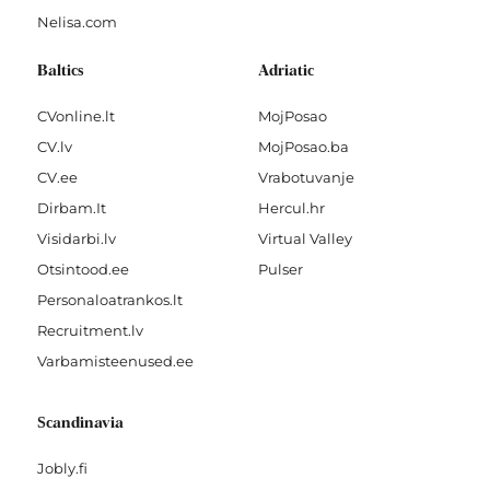
Nelisa.com
Baltics
Adriatic
CVonline.lt
MojPosao
CV.lv
MojPosao.ba
CV.ee
Vrabotuvanje
Dirbam.It
Hercul.hr
Visidarbi.lv
Virtual Valley
Otsintood.ee
Pulser
Personaloatrankos.lt
Recruitment.lv
Varbamisteenused.ee
Scandinavia
Jobly.fi