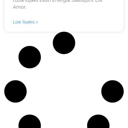
tööandjaks Eesti Energia. Saatejuht Liis
Amor.
Loe lisaks »