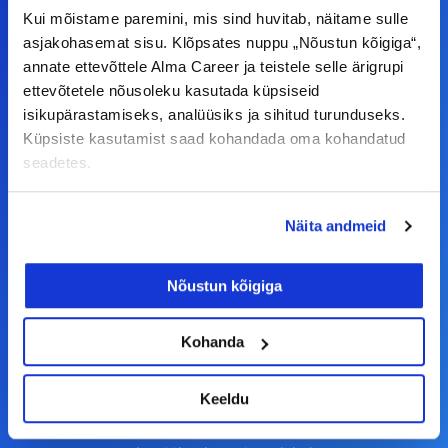
Kui mõistame paremini, mis sind huvitab, näitame sulle
asjakohasemat sisu. Klõpsates nuppu „Nõustun kõigiga“,
F
I
L
Y
annate ettevõttele Alma Career ja teistele selle ärigrupi
a
n
i
o
ettevõtetele nõusoleku kasutada küpsiseid
c
s
n
u
isikupärastamiseks, analüüsiks ja sihitud turunduseks.
© Alma Career Estonia OÜ
Küpsiste kasutamist saad kohandada oma kohandatud
e
t
k
t
seadetes.
b
a
e
u
o
g
d
b
Tööotsijale
Näita andmeid
o
r
i
e
k
a
n
Tööpakkumised
Nõustun kõigiga
-
m
Aktiveeri tööpakkumiste teavitus
f
KKK
Kohanda
Kasutustingimused
Keeldu
Tööandjale