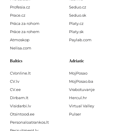
Profesia.cz
Seduo.cz
Prace.cz
Seduo.sk
Práca za rohom
Platy.cz
Práce za rohem
Platy.sk
Atmoskop
Paylab.com
Nelisa.com
Baltics
Adriatic
CVonline.lt
MojPosao
CV.lv
MojPosao.ba
CV.ee
Vrabotuvanje
Dirbam.It
Hercul.hr
Visidarbi.lv
Virtual Valley
Otsintood.ee
Pulser
Personaloatrankos.lt
Recruitment.lv