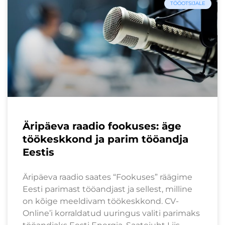
TÖÖOTSIJALE
Äripäeva raadio fookuses: äge
töökeskkond ja parim tööandja
Eestis
Äripäeva raadio saates “Fookuses” räägime
Eesti parimast tööandjast ja sellest, milline
on kõige meeldivam töökeskkond. CV-
Online’i korraldatud uuringus valiti parimaks