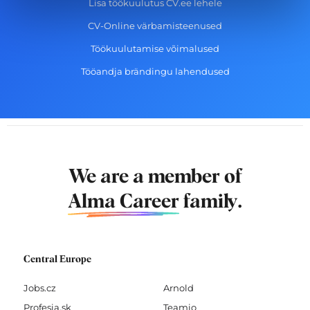
Lisa töökuulutus CV.ee lehele
CV-Online värbamisteenused
Töökuulutamise võimalused
Tööandja brändingu lahendused
We are a member of
Alma Career
family.
Central Europe
Jobs.cz
Arnold
Profesia.sk
Teamio