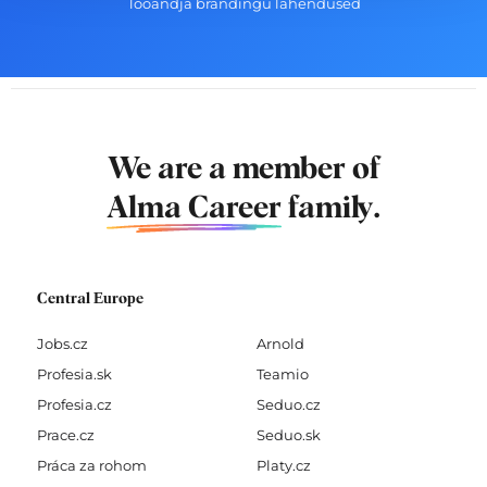
Tööandja brändingu lahendused
We are a member of
Alma Career
family.
Central Europe
Jobs.cz
Arnold
Profesia.sk
Teamio
Profesia.cz
Seduo.cz
Prace.cz
Seduo.sk
Práca za rohom
Platy.cz