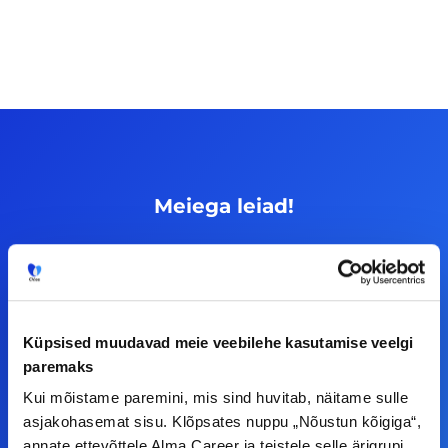
Meiega leiad!
Tööelublogi.ee lehelt leiad kõik vajaliku, et olla
kursis tööturu uudistega. Kui sul on
ettepanekuid erinevate teemade osas või soovid
teha koostööd, siis võta meiega julgelt ühendust.
Küpsised muudavad meie veebilehe kasutamise veelgi
paremaks
F
I
L
Y
Kui mõistame paremini, mis sind huvitab, näitame sulle
asjakohasemat sisu. Klõpsates nuppu „Nõustun kõigiga“,
a
n
i
o
annate ettevõttele Alma Career ja teistele selle ärigrupi