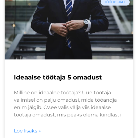
TÖÖOTSIJALE
Ideaalse töötaja 5 omadust
Milline on ideaalne töötaja? Uue töötaja
valimisel on palju omadusi, mida tööandja
enim jälgib. CV.ee valis välja viis ideaalse
töötaja omadust, mis peaks olema kindlasti
Loe lisaks »