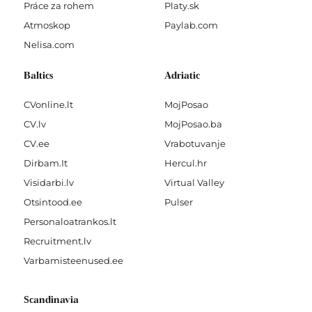
Práce za rohem
Platy.sk
Atmoskop
Paylab.com
Nelisa.com
Baltics
Adriatic
CVonline.lt
MojPosao
CV.lv
MojPosao.ba
CV.ee
Vrabotuvanje
Dirbam.It
Hercul.hr
Visidarbi.lv
Virtual Valley
Otsintood.ee
Pulser
Personaloatrankos.lt
Recruitment.lv
Varbamisteenused.ee
Scandinavia