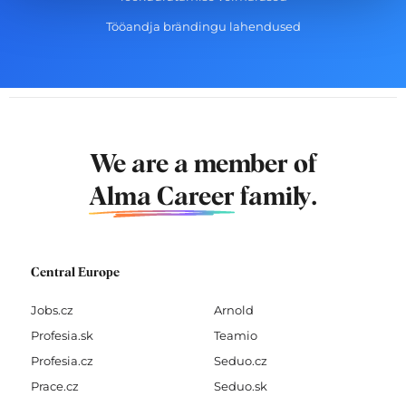
Tööandja brändingu lahendused
We are a member of
Alma Career
family.
Central Europe
Jobs.cz
Arnold
Profesia.sk
Teamio
Profesia.cz
Seduo.cz
Prace.cz
Seduo.sk