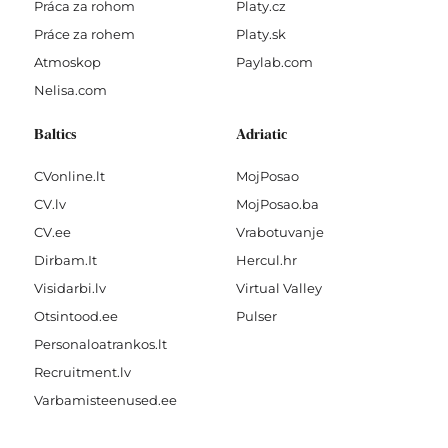
Práca za rohom
Platy.cz
Práce za rohem
Platy.sk
Atmoskop
Paylab.com
Nelisa.com
Baltics
Adriatic
CVonline.lt
MojPosao
CV.lv
MojPosao.ba
CV.ee
Vrabotuvanje
Dirbam.It
Hercul.hr
Visidarbi.lv
Virtual Valley
Otsintood.ee
Pulser
Personaloatrankos.lt
Recruitment.lv
Varbamisteenused.ee