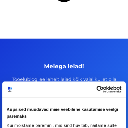
Meiega leiad!
Tööelublogi.ee lehelt leiad kõik vajaliku, et olla
kursis tööturu uudistega. Kui sul on
ettepanekuid erinevate teemade osas või soovid
teha koostööd, siis võta meiega julgelt ühendust.
Küpsised muudavad meie veebilehe kasutamise veelgi
paremaks
F
I
L
Y
Kui mõistame paremini, mis sind huvitab, näitame sulle