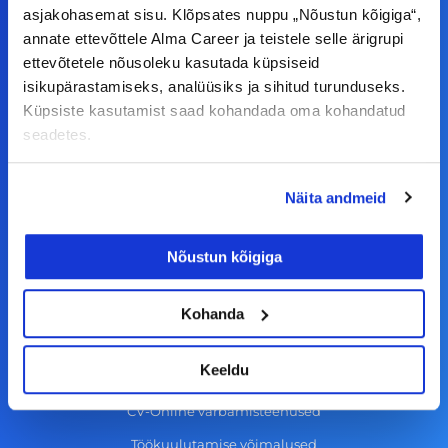
a
n
i
o
asjakohasemat sisu. Klõpsates nuppu „Nõustun kõigiga“,
c
s
n
u
annate ettevõttele Alma Career ja teistele selle ärigrupi
© Alma Career Estonia OÜ
ettevõtetele nõusoleku kasutada küpsiseid
e
t
k
t
isikupärastamiseks, analüüsiks ja sihitud turunduseks.
b
a
e
u
Küpsiste kasutamist saad kohandada oma kohandatud
o
g
d
b
seadetes.
Tööotsijale
o
r
i
e
k
a
n
Tööpakkumised
Näita andmeid
-
m
Aktiveeri tööpakkumiste teavitus
f
Nõustun kõigiga
KKK
Kasutustingimused
Kohanda
Tööandjale
Keeldu
Lisa töökuulutus CV.ee lehele
CV-Online värbamisteenused
Töökuulutamise võimalused