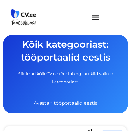
Skip
to
content
Kõik kategooriast:
tööportaalid eestis
Siit leiad kõik CV.ee tööelublogi artiklid valitud
kategooriast.
Avasta
»
tööportaalid eestis