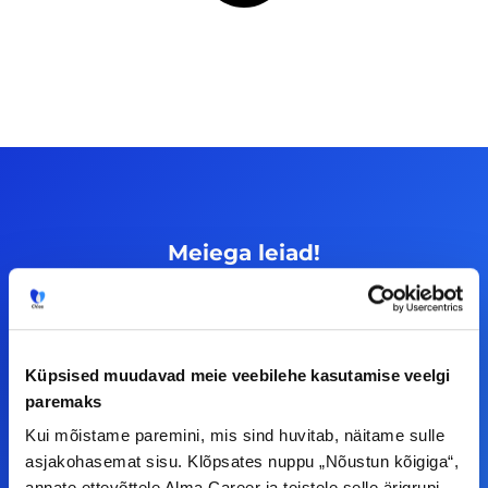
Meiega leiad!
Tööelublogi.ee lehelt leiad kõik vajaliku, et olla
kursis tööturu uudistega. Kui sul on
ettepanekuid erinevate teemade osas või soovid
Küpsised muudavad meie veebilehe kasutamise veelgi
teha koostööd, siis võta meiega julgelt ühendust.
paremaks
Kui mõistame paremini, mis sind huvitab, näitame sulle
F
I
L
Y
asjakohasemat sisu. Klõpsates nuppu „Nõustun kõigiga“,
annate ettevõttele Alma Career ja teistele selle ärigrupi