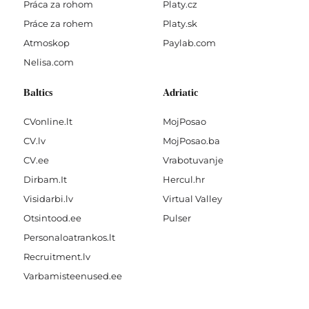
Práca za rohom
Platy.cz
Práce za rohem
Platy.sk
Atmoskop
Paylab.com
Nelisa.com
Baltics
Adriatic
CVonline.lt
MojPosao
CV.lv
MojPosao.ba
CV.ee
Vrabotuvanje
Dirbam.It
Hercul.hr
Visidarbi.lv
Virtual Valley
Otsintood.ee
Pulser
Personaloatrankos.lt
Recruitment.lv
Varbamisteenused.ee