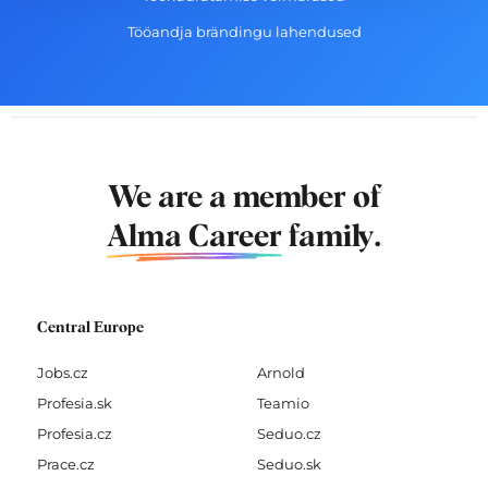
Tööandja brändingu lahendused
We are a member of
Alma Career
family.
Central Europe
Jobs.cz
Arnold
Profesia.sk
Teamio
Profesia.cz
Seduo.cz
Prace.cz
Seduo.sk