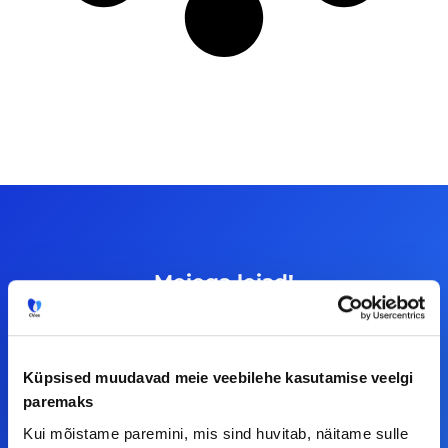
Meiega leiad!
Tööelublogi.ee lehelt leiad kõik vajaliku, et olla
kursis tööturu uudistega. Kui sul on
Küpsised muudavad meie veebilehe kasutamise veelgi
ettepanekuid erinevate teemade osas või soovid
paremaks
teha koostööd, siis võta meiega julgelt ühendust.
Kui mõistame paremini, mis sind huvitab, näitame sulle