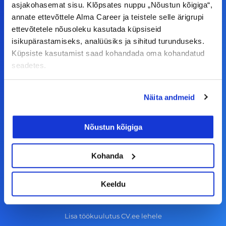
asjakohasemat sisu. Klõpsates nuppu „Nõustun kõigiga“,
F
I
L
Y
annate ettevõttele Alma Career ja teistele selle ärigrupi
a
n
i
o
ettevõtetele nõusoleku kasutada küpsiseid
isikupärastamiseks, analüüsiks ja sihitud turunduseks.
c
s
n
u
Küpsiste kasutamist saad kohandada oma kohandatud
© Alma Career Estonia OÜ
e
t
k
t
seadetes.
b
a
e
u
o
g
d
b
Tööotsijale
Näita andmeid
o
r
i
e
k
a
n
Tööpakkumised
Nõustun kõigiga
-
m
Aktiveeri tööpakkumiste teavitus
f
KKK
Kohanda
Kasutustingimused
Keeldu
Tööandjale
Lisa töökuulutus CV.ee lehele