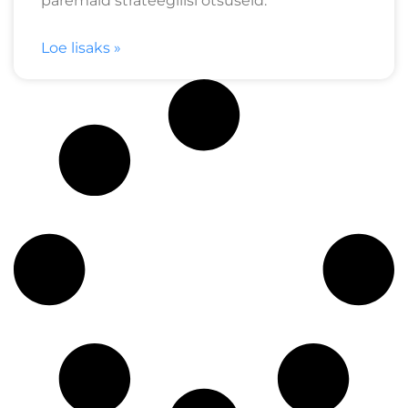
paremaid strateegilisi otsuseid.
Loe lisaks »