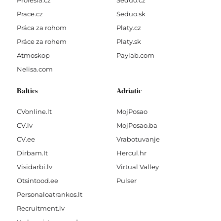
Profesia.cz
Seduo.cz
Prace.cz
Seduo.sk
Práca za rohom
Platy.cz
Práce za rohem
Platy.sk
Atmoskop
Paylab.com
Nelisa.com
Baltics
Adriatic
CVonline.lt
MojPosao
CV.lv
MojPosao.ba
CV.ee
Vrabotuvanje
Dirbam.It
Hercul.hr
Visidarbi.lv
Virtual Valley
Otsintood.ee
Pulser
Personaloatrankos.lt
Recruitment.lv