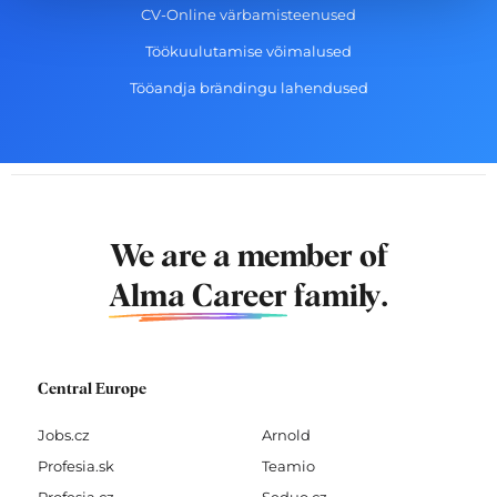
CV-Online värbamisteenused
Töökuulutamise võimalused
Tööandja brändingu lahendused
We are a member of
Alma Career
family.
Central Europe
Jobs.cz
Arnold
Profesia.sk
Teamio