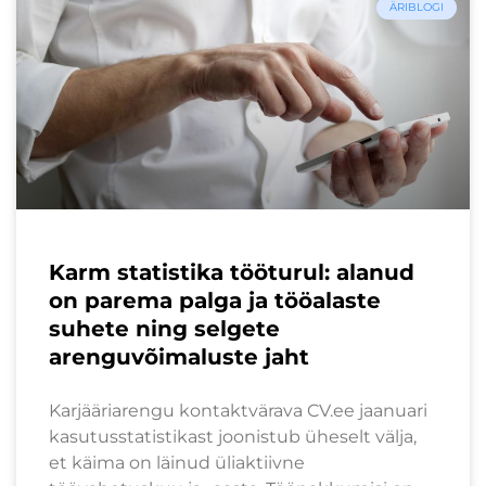
ÄRIBLOGI
Karm statistika tööturul: alanud
on parema palga ja tööalaste
suhete ning selgete
arenguvõimaluste jaht
Karjääriarengu kontaktvärava CV.ee jaanuari
kasutusstatistikast joonistub üheselt välja,
et käima on läinud üliaktiivne