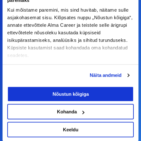
paremaks
teha koostööd, siis võta meiega julgelt ühendust.
Kui mõistame paremini, mis sind huvitab, näitame sulle
asjakohasemat sisu. Klõpsates nuppu „Nõustun kõigiga“,
F
I
L
Y
annate ettevõttele Alma Career ja teistele selle ärigrupi
ettevõtetele nõusoleku kasutada küpsiseid
a
n
i
o
isikupärastamiseks, analüüsiks ja sihitud turunduseks.
c
s
n
u
Küpsiste kasutamist saad kohandada oma kohandatud
© Alma Career Estonia OÜ
e
t
k
t
seadetes.
b
a
e
u
o
g
d
b
Näita andmeid
Tööotsijale
o
r
i
e
k
a
n
Tööpakkumised
Nõustun kõigiga
-
m
Aktiveeri tööpakkumiste teavitus
f
Kohanda
KKK
Kasutustingimused
Keeldu
Tööandjale