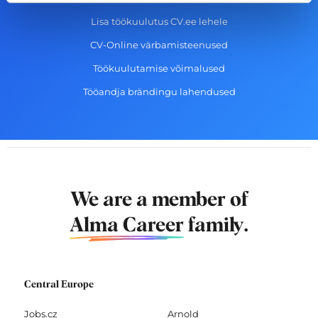
Lisa töökuulutus CV.ee lehele
CV-Online värbamisteenused
Töökuulutamise võimalused
Tööandja brändingu lahendused
We are a member of
Alma Career
family.
Central Europe
Jobs.cz
Arnold