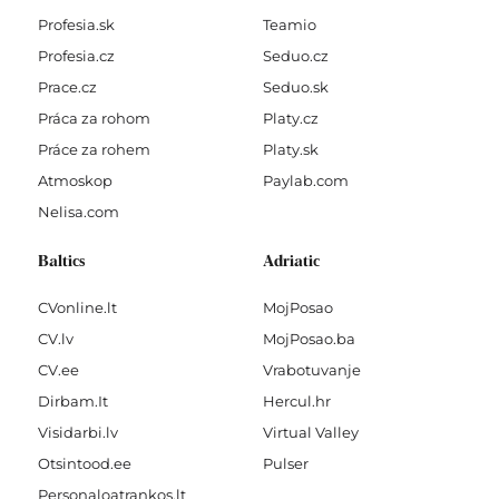
Profesia.sk
Teamio
Profesia.cz
Seduo.cz
Prace.cz
Seduo.sk
Práca za rohom
Platy.cz
Práce za rohem
Platy.sk
Atmoskop
Paylab.com
Nelisa.com
Baltics
Adriatic
CVonline.lt
MojPosao
CV.lv
MojPosao.ba
CV.ee
Vrabotuvanje
Dirbam.It
Hercul.hr
Visidarbi.lv
Virtual Valley
Otsintood.ee
Pulser
Personaloatrankos.lt