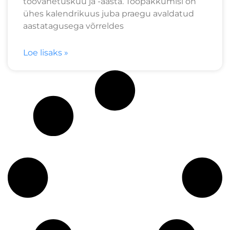
töövahetuskuu ja -aasta. Tööpakkumisi on
ühes kalendrikuus juba praegu avaldatud
aastatagusega võrreldes
Loe lisaks »