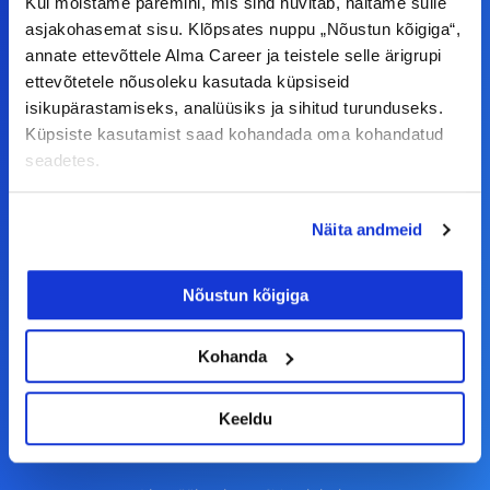
Kui mõistame paremini, mis sind huvitab, näitame sulle
asjakohasemat sisu. Klõpsates nuppu „Nõustun kõigiga“,
F
I
L
Y
annate ettevõttele Alma Career ja teistele selle ärigrupi
ettevõtetele nõusoleku kasutada küpsiseid
a
n
i
o
isikupärastamiseks, analüüsiks ja sihitud turunduseks.
c
s
n
u
Küpsiste kasutamist saad kohandada oma kohandatud
© Alma Career Estonia OÜ
e
t
k
t
seadetes.
b
a
e
u
o
g
d
b
Näita andmeid
Tööotsijale
o
r
i
e
k
a
n
Tööpakkumised
Nõustun kõigiga
-
m
Aktiveeri tööpakkumiste teavitus
f
Kohanda
KKK
Kasutustingimused
Keeldu
Tööandjale