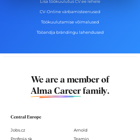
Lisa töökuulutus CV.ee lehele
CV-Online värbamisteenused
Töökuulutamise võimalused
Tööandja brändingu lahendused
We are a member of
Alma Career
family.
Central Europe
Jobs.cz
Arnold
Profesia.sk
Teamio