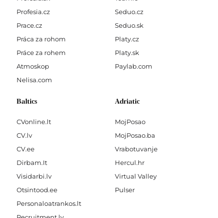
Profesia.cz
Seduo.cz
Prace.cz
Seduo.sk
Práca za rohom
Platy.cz
Práce za rohem
Platy.sk
Atmoskop
Paylab.com
Nelisa.com
Baltics
Adriatic
CVonline.lt
MojPosao
CV.lv
MojPosao.ba
CV.ee
Vrabotuvanje
Dirbam.It
Hercul.hr
Visidarbi.lv
Virtual Valley
Otsintood.ee
Pulser
Personaloatrankos.lt
Recruitment.lv