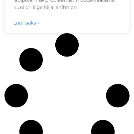
läbipõlemise probleemist mööda vaatama,
kuni on liiga hilja ja tihti on
Loe lisaks »