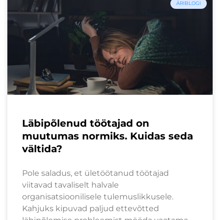
ÄRIBLOGI
Läbipõlenud töötajad on
muutumas normiks. Kuidas seda
vältida?
Pole saladus, et ületöötanud töötajad
viitavad tavaliselt halvale
organisatsioonilisele tulemuslikkusele.
Kahjuks kipuvad paljud ettevõtted