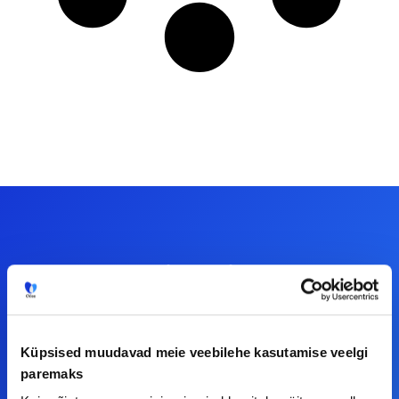
Meiega leiad!
Tööelublogi.ee lehelt leiad kõik vajaliku, et olla
kursis tööturu uudistega. Kui sul on
Küpsised muudavad meie veebilehe kasutamise veelgi
ettepanekuid erinevate teemade osas või soovid
paremaks
teha koostööd, siis võta meiega julgelt ühendust.