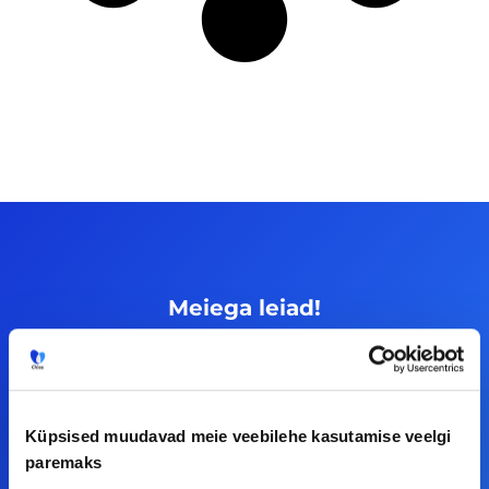
Meiega leiad!
Tööelublogi.ee lehelt leiad kõik vajaliku, et olla
kursis tööturu uudistega. Kui sul on
ettepanekuid erinevate teemade osas või soovid
Küpsised muudavad meie veebilehe kasutamise veelgi
teha koostööd, siis võta meiega julgelt ühendust.
paremaks