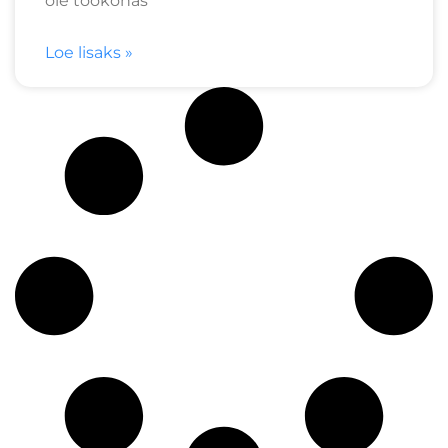
ole töökohas
Loe lisaks »