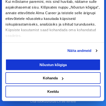
Kui mõistame paremini, mis sind huvitab, näitame sulle
F
I
L
Y
asjakohasemat sisu. Klõpsates nuppu „Nõustun kõigiga“,
annate ettevõttele Alma Career ja teistele selle ärigrupi
a
n
i
o
ettevõtetele nõusoleku kasutada küpsiseid
c
s
n
u
isikupärastamiseks, analüüsiks ja sihitud turunduseks.
© Alma Career Estonia OÜ
e
t
k
t
Küpsiste kasutamist saad kohandada oma kohandatud
b
a
e
u
seadetes.
o
g
d
b
Tööotsijale
o
r
i
e
Näita andmeid
k
a
n
Tööpakkumised
-
m
Nõustun kõigiga
Aktiveeri tööpakkumiste teavitus
f
KKK
Kohanda
Kasutustingimused
Tööandjale
Keeldu
Lisa töökuulutus CV.ee lehele