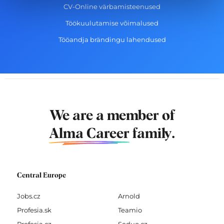
CV-Online värbamisteenused
Töökuulutamise võimalused
Tööandja brändingu lahendused
We are a member of
Alma Career
family.
Central Europe
Jobs.cz
Arnold
Profesia.sk
Teamio