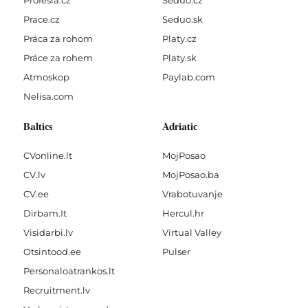
Profesia.cz
Seduo.cz
Prace.cz
Seduo.sk
Práca za rohom
Platy.cz
Práce za rohem
Platy.sk
Atmoskop
Paylab.com
Nelisa.com
Baltics
Adriatic
CVonline.lt
MojPosao
CV.lv
MojPosao.ba
CV.ee
Vrabotuvanje
Dirbam.It
Hercul.hr
Visidarbi.lv
Virtual Valley
Otsintood.ee
Pulser
Personaloatrankos.lt
Recruitment.lv