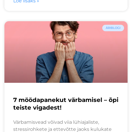
Loe lisaks »
ÄRIBLOGI
7 möödapanekut värbamisel – õpi
teiste vigadest!
Värbamisvead võivad viia lühiajaliste,
stressirohkete ja ettevõtte jaoks kulukate