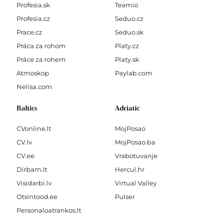
Profesia.sk
Teamio
Profesia.cz
Seduo.cz
Prace.cz
Seduo.sk
Práca za rohom
Platy.cz
Práce za rohem
Platy.sk
Atmoskop
Paylab.com
Nelisa.com
Baltics
Adriatic
CVonline.lt
MojPosao
CV.lv
MojPosao.ba
CV.ee
Vrabotuvanje
Dirbam.It
Hercul.hr
Visidarbi.lv
Virtual Valley
Otsintood.ee
Pulser
Personaloatrankos.lt