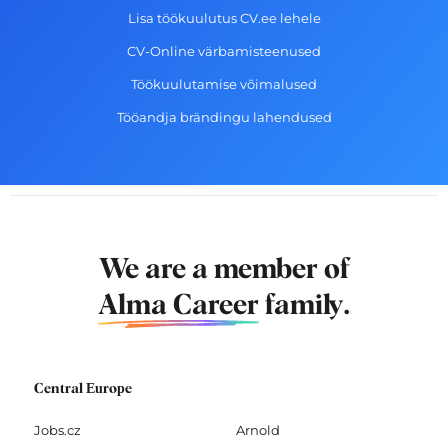
Lisa töökuulutus CV.ee lehele
CV-Online värbamisteenused
Töökuulutamise võimalused
Tööandja brändingu lahendused
We are a member of
Alma Career
family.
Central Europe
Jobs.cz
Arnold