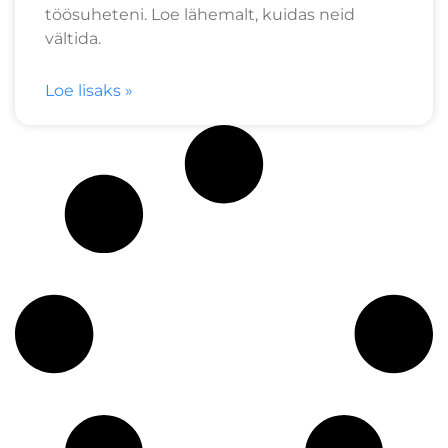
töösuheteni. Loe lähemalt, kuidas neid
vältida.
Loe lisaks »