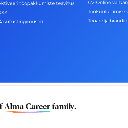
CV-Online värba
Aktiveeri tööpakkumiste teavitus
Töökuulutamise 
KKK
Tööandja brändi
Kasutustingimused
of
Alma Career
family.