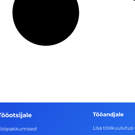
Tööandjale
Tööotsijale
Lisa töökuulutus 
Tööpakkumised