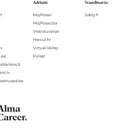
Adriatic
Scandinavia
lt
MojPosao
Jobly.fi
MojPosao.ba
Vrabotuvanje
Hercul.hr
lv
Virtual Valley
.ee
Pulser
atrankos.lt
nt.lv
teenused.ee