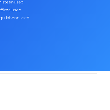
misteenused
võimalused
ngu lahendused