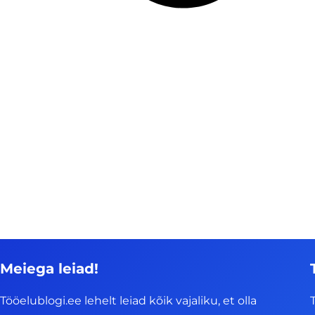
Meiega leiad!
Tööelublogi.ee lehelt leiad kõik vajaliku, et olla