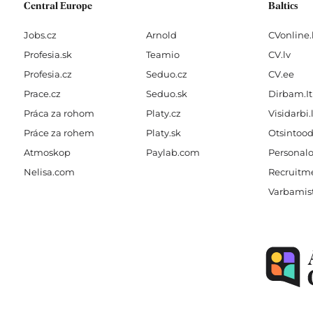
Central Europe
Baltics
Jobs.cz
Arnold
CVonline.
Profesia.sk
Teamio
CV.lv
Profesia.cz
Seduo.cz
CV.ee
Prace.cz
Seduo.sk
Dirbam.It
Práca za rohom
Platy.cz
Visidarbi.
Práce za rohem
Platy.sk
Otsintood
Atmoskop
Paylab.com
Personalo
Nelisa.com
Recruitme
Varbamis