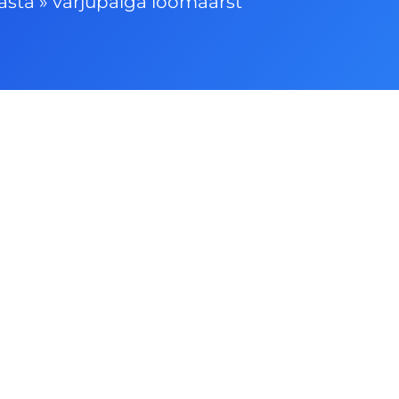
asta
»
varjupaiga loomaarst