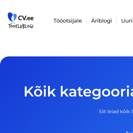
Skip
to
content
Tööotsijale
Äriblogi
Uur
Kõik kategoori
Siit leiad kõik