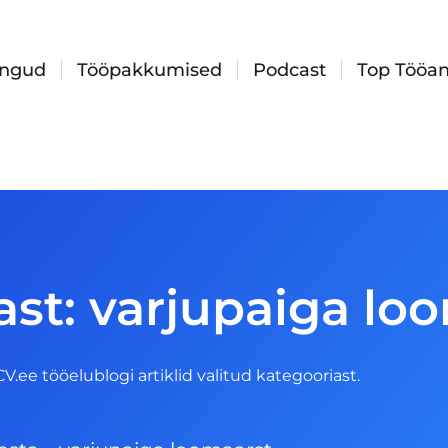
ingud
Tööpakkumised
Podcast
Top Tööan
ast: varjupaiga lo
 CV.ee tööelublogi artiklid valitud kategooriast.