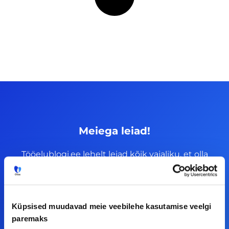
Meiega leiad!
Tööelublogi.ee lehelt leiad kõik vajaliku, et olla
kursis tööturu uudistega. Kui sul on
ettepanekuid erinevate teemade osas või soovid
teha koostööd, siis võta meiega julgelt ühendust.
Küpsised muudavad meie veebilehe kasutamise veelgi
paremaks