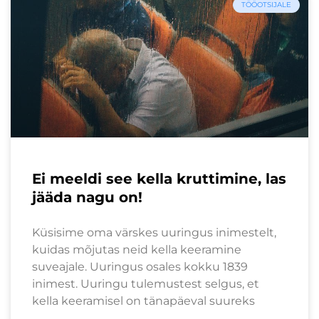
TÖÖOTSIJALE
Ei meeldi see kella kruttimine, las
jääda nagu on!
Küsisime oma värskes uuringus inimestelt,
kuidas mõjutas neid kella keeramine
suveajale. Uuringus osales kokku 1839
inimest. Uuringu tulemustest selgus, et
kella keeramisel on tänapäeval suureks