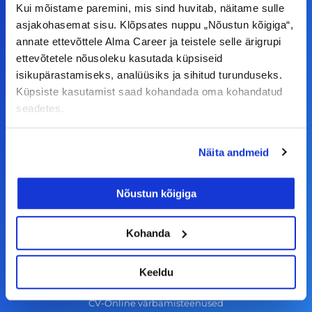
F
I
L
Y
Kui mõistame paremini, mis sind huvitab, näitame sulle
a
n
i
o
asjakohasemat sisu. Klõpsates nuppu „Nõustun kõigiga“,
c
s
n
u
annate ettevõttele Alma Career ja teistele selle ärigrupi
© Alma Career Estonia OÜ
ettevõtetele nõusoleku kasutada küpsiseid
e
t
k
t
isikupärastamiseks, analüüsiks ja sihitud turunduseks.
b
a
e
u
Küpsiste kasutamist saad kohandada oma kohandatud
o
g
d
b
seadetes.
Tööotsijale
o
r
i
e
k
a
n
Tööpakkumised
Näita andmeid
-
m
Aktiveeri tööpakkumiste teavitus
f
Nõustun kõigiga
KKK
Kasutustingimused
Kohanda
Tööandjale
Keeldu
Lisa töökuulutus CV.ee lehele
CV-Online värbamisteenused