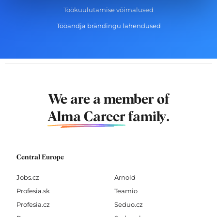
Töökuulutamise võimalused
Tööandja brändingu lahendused
We are a member of
Alma Career
family.
Central Europe
Jobs.cz
Arnold
Profesia.sk
Teamio
Profesia.cz
Seduo.cz