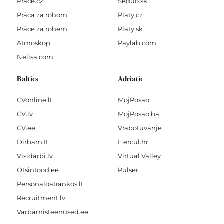
Prace.cz
Seduo.sk
Práca za rohom
Platy.cz
Práce za rohem
Platy.sk
Atmoskop
Paylab.com
Nelisa.com
Baltics
Adriatic
CVonline.lt
MojPosao
CV.lv
MojPosao.ba
CV.ee
Vrabotuvanje
Dirbam.It
Hercul.hr
Visidarbi.lv
Virtual Valley
Otsintood.ee
Pulser
Personaloatrankos.lt
Recruitment.lv
Varbamisteenused.ee