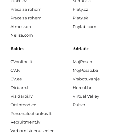
Prace.cz
Seduo.sk
Práca za rohom
Platy.cz
Práce za rohem
Platy.sk
Atmoskop
Paylab.com
Nelisa.com
Baltics
Adriatic
CVonline.lt
MojPosao
CV.lv
MojPosao.ba
CV.ee
Vrabotuvanje
Dirbam.It
Hercul.hr
Visidarbi.lv
Virtual Valley
Otsintood.ee
Pulser
Personaloatrankos.lt
Recruitment.lv
Varbamisteenused.ee