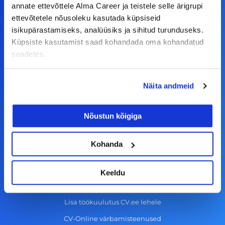
F
I
L
Y
annate ettevõttele Alma Career ja teistele selle ärigrupi
a
n
i
o
ettevõtetele nõusoleku kasutada küpsiseid
c
s
n
u
isikupärastamiseks, analüüsiks ja sihitud turunduseks.
© Alma Career Estonia OÜ
Küpsiste kasutamist saad kohandada oma kohandatud
e
t
k
t
seadetes.
b
a
e
u
o
g
d
b
Tööotsijale
Näita andmeid
o
r
i
e
k
a
n
Tööpakkumised
Nõustun kõigiga
-
m
Aktiveeri tööpakkumiste teavitus
f
KKK
Kohanda
Kasutustingimused
Keeldu
Tööandjale
Lisa töökuulutus CV.ee lehele
CV-Online värbamisteenused