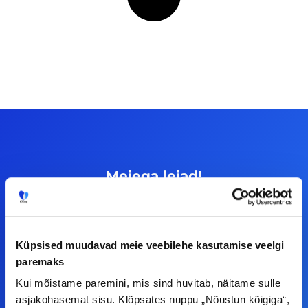
Meiega leiad!
Tööelublogi.ee lehelt leiad kõik vajaliku, et olla
kursis tööturu uudistega. Kui sul on
ettepanekuid erinevate teemade osas või soovid
Küpsised muudavad meie veebilehe kasutamise veelgi
paremaks
teha koostööd, siis võta meiega julgelt ühendust.
Kui mõistame paremini, mis sind huvitab, näitame sulle
asjakohasemat sisu. Klõpsates nuppu „Nõustun kõigiga“,