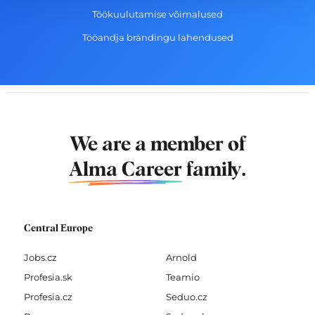
Töökuulutamise võimalused
Tööandja brändingu lahendused
We are a member of
Alma Career
family.
Central Europe
Jobs.cz
Arnold
Profesia.sk
Teamio
Profesia.cz
Seduo.cz