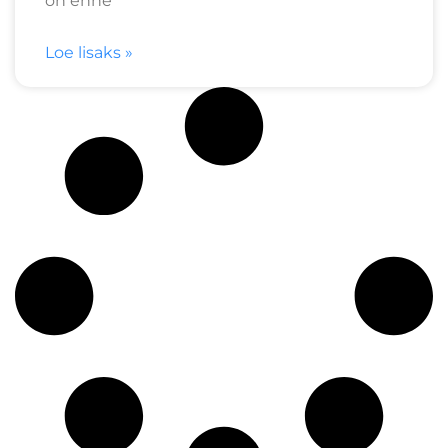
on enne
Loe lisaks »