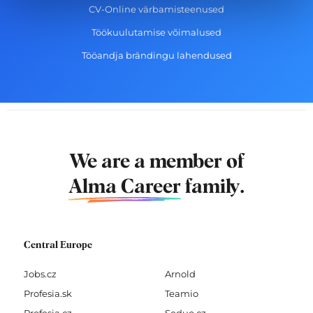
CV-Online värbamisteenused
Töökuulutamise võimalused
Tööandja brändingu lahendused
We are a member of
Alma Career
family.
Central Europe
Jobs.cz
Arnold
Profesia.sk
Teamio