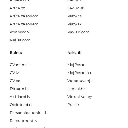
Profesia.cz
Seduo.cz
Prace.cz
Seduo.sk
Práca za rohom
Platy.cz
Práce za rohem
Platy.sk
Atmoskop
Paylab.com
Nelisa.com
Baltics
Adriatic
CVonline.lt
MojPosao
CV.lv
MojPosao.ba
CV.ee
Vrabotuvanje
Dirbam.It
Hercul.hr
Visidarbi.lv
Virtual Valley
Otsintood.ee
Pulser
Personaloatrankos.lt
Recruitment.lv