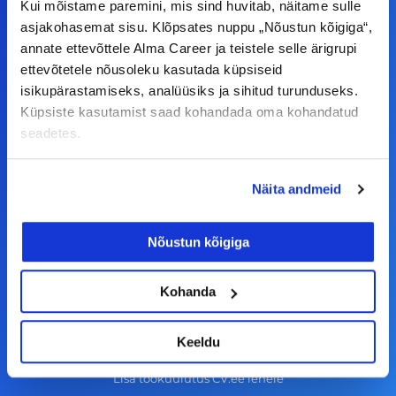
Kui mõistame paremini, mis sind huvitab, näitame sulle
F
I
L
Y
asjakohasemat sisu. Klõpsates nuppu „Nõustun kõigiga“,
annate ettevõttele Alma Career ja teistele selle ärigrupi
a
n
i
o
ettevõtetele nõusoleku kasutada küpsiseid
c
s
n
u
isikupärastamiseks, analüüsiks ja sihitud turunduseks.
© Alma Career Estonia OÜ
e
t
k
t
Küpsiste kasutamist saad kohandada oma kohandatud
b
a
e
u
seadetes.
o
g
d
b
Tööotsijale
o
r
i
e
Näita andmeid
k
a
n
Tööpakkumised
-
m
Nõustun kõigiga
Aktiveeri tööpakkumiste teavitus
f
KKK
Kohanda
Kasutustingimused
Tööandjale
Keeldu
Lisa töökuulutus CV.ee lehele