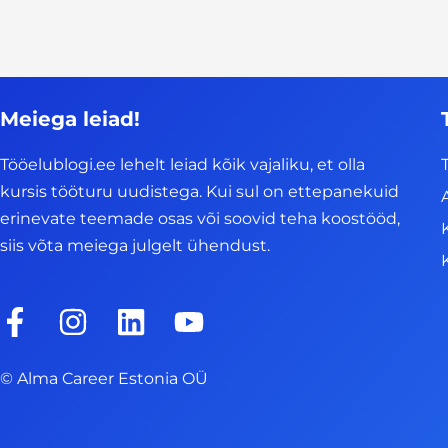
Meiega leiad!
Tööelublogi.ee lehelt leiad kõik vajaliku, et olla
kursis tööturu uudistega. Kui sul on ettepanekuid
erinevate teemade osas või soovid teha koostööd,
siis võta meiega julgelt ühendust.
F
I
L
Y
a
n
i
o
c
s
n
u
© Alma Career Estonia OÜ
e
t
k
t
b
a
e
u