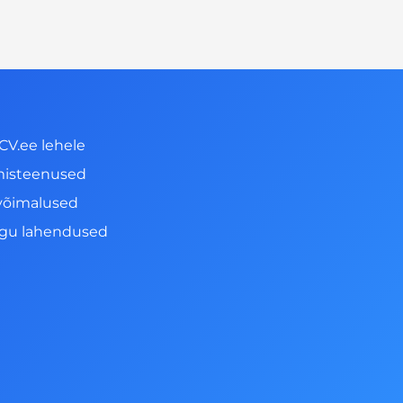
CV.ee lehele
misteenused
võimalused
ngu lahendused