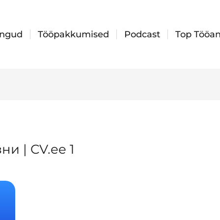
ingud
Tööpakkumised
Podcast
Top Tööan
ни | CV.ee 1