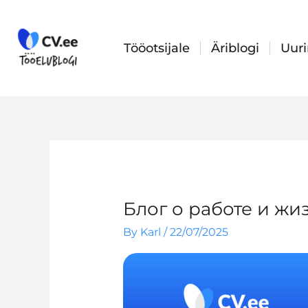
Skip
to
content
Tööotsijale
Äriblogi
Uur
Блог о работе и жиз
By
Karl
/
22/07/2025