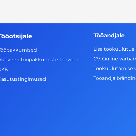
Tööandjale
Tööotsijale
Lisa töökuulutus 
Tööpakkumised
CV-Online värba
Aktiveeri tööpakkumiste teavitus
Töökuulutamise 
KKK
Tööandja brändi
Kasutustingimused