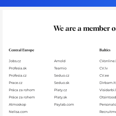
o
g
d
b
o
r
i
e
k
a
n
-
m
We are a member 
f
Central Europe
Baltics
Jobs.cz
Arnold
CVonline.
Profesia.sk
Teamio
CV.lv
Profesia.cz
Seduo.cz
CV.ee
Prace.cz
Seduo.sk
Dirbam.It
Práca za rohom
Platy.cz
Visidarbi.
Práce za rohem
Platy.sk
Otsintood
Atmoskop
Paylab.com
Personalo
Nelisa.com
Recruitme