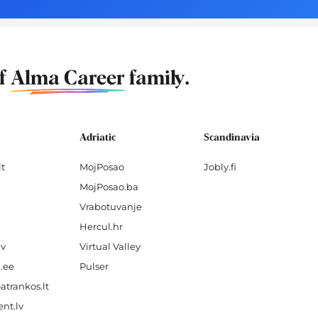
of
Alma Career
family.
Adriatic
Scandinavia
lt
MojPosao
Jobly.fi
MojPosao.ba
Vrabotuvanje
Hercul.hr
lv
Virtual Valley
.ee
Pulser
atrankos.lt
nt.lv