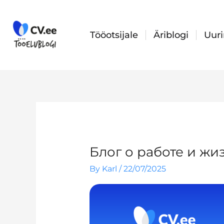
Skip
to
content
Tööotsijale
Äriblogi
Uur
Блог о работе и жиз
By
Karl
/
22/07/2025