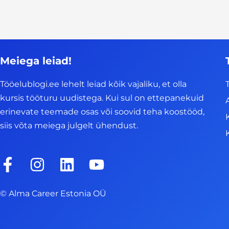
Meiega leiad!
Tööelublogi.ee lehelt leiad kõik vajaliku, et olla
kursis tööturu uudistega. Kui sul on ettepanekuid
erinevate teemade osas või soovid teha koostööd,
siis võta meiega julgelt ühendust.
F
I
L
Y
a
n
i
o
c
s
n
u
© Alma Career Estonia OÜ
e
t
k
t
b
a
e
u