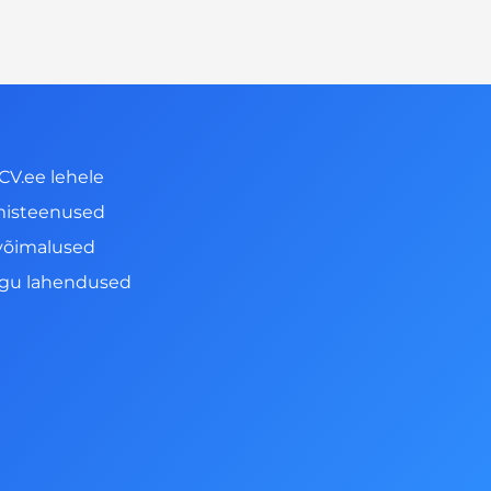
CV.ee lehele
misteenused
võimalused
ngu lahendused