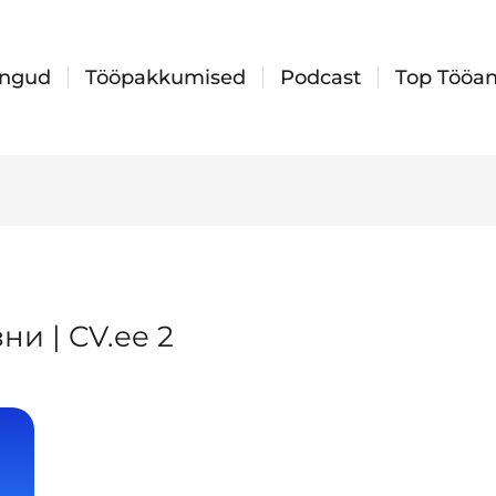
ingud
Tööpakkumised
Podcast
Top Tööan
ни | CV.ee 2