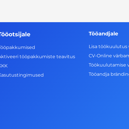
Tööandjale
Tööotsijale
Lisa töökuulutus 
Tööpakkumised
CV-Online värba
Aktiveeri tööpakkumiste teavitus
Töökuulutamise 
KKK
Tööandja brändi
Kasutustingimused