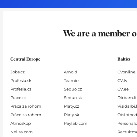
o
g
d
b
o
r
i
e
k
a
n
-
m
We are a member 
f
Central Europe
Baltics
Jobs.cz
Arnold
CVonline.
Profesia.sk
Teamio
CV.lv
Profesia.cz
Seduo.cz
CV.ee
Prace.cz
Seduo.sk
Dirbam.It
Práca za rohom
Platy.cz
Visidarbi.
Práce za rohem
Platy.sk
Otsintood
Atmoskop
Paylab.com
Personalo
Nelisa.com
Recruitme