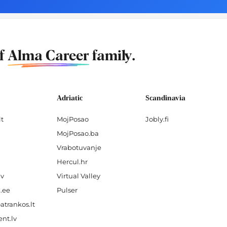
of
Alma Career
family.
Adriatic
Scandinavia
lt
MojPosao
Jobly.fi
MojPosao.ba
Vrabotuvanje
Hercul.hr
lv
Virtual Valley
.ee
Pulser
atrankos.lt
nt.lv