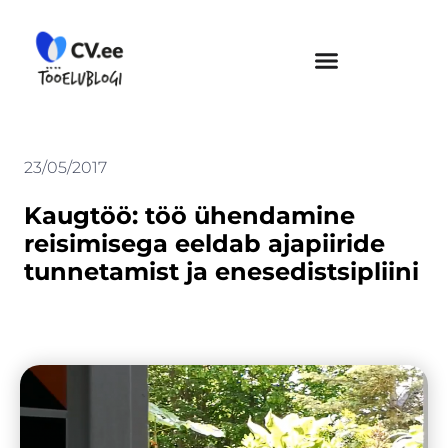
Skip
to
content
23/05/2017
Kaugtöö: töö ühendamine
reisimisega eeldab ajapiiride
tunnetamist ja enesedistsipliini