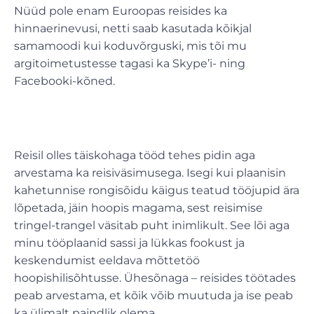
Nüüd pole enam Euroopas reisides ka
hinnaerinevusi, netti saab kasutada kõikjal
samamoodi kui koduvõrguski, mis tõi mu
argitoimetustesse tagasi ka Skype’i- ning
Facebooki-kõned.
Reisil olles täiskohaga tööd tehes pidin aga
arvestama ka reisiväsimusega. Isegi kui plaanisin
kahetunnise rongisõidu käigus teatud tööjupid ära
lõpetada, jäin hoopis magama, sest reisimise
tringel-trangel väsitab puht inimlikult. See lõi aga
minu tööplaanid sassi ja lükkas fookust ja
keskendumist eeldava mõttetöö
hoopishilisõhtusse. Ühesõnaga – reisides töötades
peab arvestama, et kõik võib muutuda ja ise peab
ka ülimalt paindlik olema.