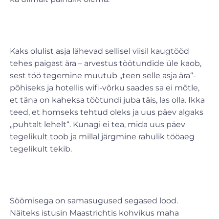
Kaks olulist asja lähevad sellisel viisil kaugtööd
tehes paigast ära – arvestus töötundide üle kaob,
sest töö tegemine muutub „teen selle asja ära“-
põhiseks ja hotellis wifi-võrku saades sa ei mõtle,
et täna on kaheksa töötundi juba täis, las olla. Ikka
teed, et homseks tehtud oleks ja uus päev algaks
„puhtalt lehelt“. Kunagi ei tea, mida uus päev
tegelikult toob ja millal järgmine rahulik tööaeg
tegelikult tekib.
Söömisega on samasugused segased lood.
Näiteks istusin Maastrichtis kohvikus maha