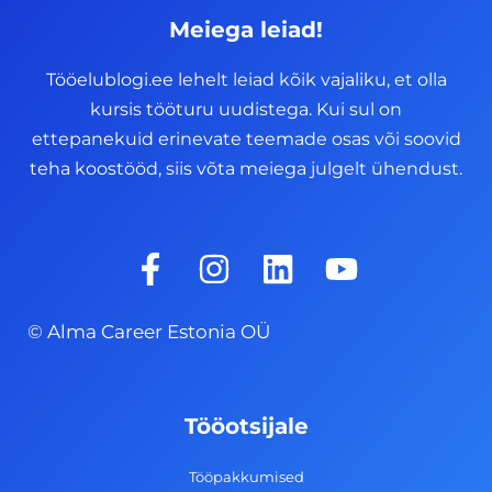
Meiega leiad!
Tööelublogi.ee lehelt leiad kõik vajaliku, et olla
kursis tööturu uudistega. Kui sul on
ettepanekuid erinevate teemade osas või soovid
teha koostööd, siis võta meiega julgelt ühendust.
F
I
L
Y
a
n
i
o
c
s
n
u
© Alma Career Estonia OÜ
e
t
k
t
b
a
e
u
o
g
d
b
Tööotsijale
o
r
i
e
k
a
n
Tööpakkumised