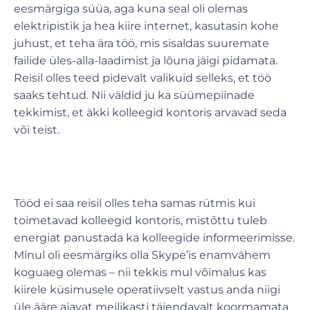
eesmärgiga süüa, aga kuna seal oli olemas
elektripistik ja hea kiire internet, kasutasin kohe
juhust, et teha ära töö, mis sisaldas suuremate
failide üles-alla-laadimist ja lõuna jäigi pidamata.
Reisil olles teed pidevalt valikuid selleks, et töö
saaks tehtud. Nii väldid ju ka süümepiinade
tekkimist, et äkki kolleegid kontoris arvavad seda
või teist.
Tööd ei saa reisil olles teha samas rütmis kui
toimetavad kolleegid kontoris, mistõttu tuleb
energiat panustada ka kolleegide informeerimisse.
Minul oli eesmärgiks olla Skype’is enamvähem
koguaeg olemas – nii tekkis mul võimalus kas
kiirele küsimusele operatiivselt vastus anda niigi
üle ääre ajavat meilikasti täiendavalt koormamata