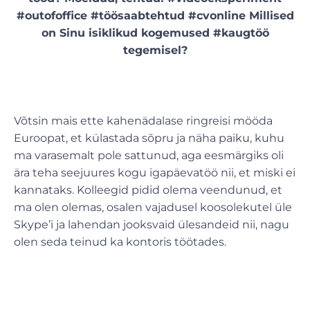
#outofoffice #töösaabtehtud #cvonline Millised
on Sinu isiklikud kogemused #kaugtöö
tegemisel?
Võtsin mais ette kahenädalase ringreisi mööda
Euroopat, et külastada sõpru ja näha paiku, kuhu
ma varasemalt pole sattunud, aga eesmärgiks oli
ära teha seejuures kogu igapäevatöö nii, et miski ei
kannataks. Kolleegid pidid olema veendunud, et
ma olen olemas, osalen vajadusel koosolekutel üle
Skype’i ja lahendan jooksvaid ülesandeid nii, nagu
olen seda teinud ka kontoris töötades.