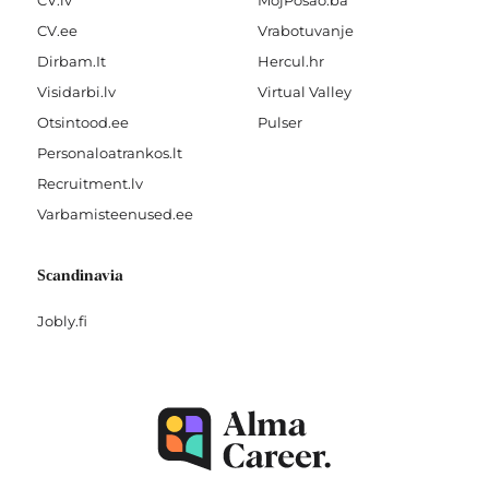
CV.lv
MojPosao.ba
CV.ee
Vrabotuvanje
Dirbam.It
Hercul.hr
Visidarbi.lv
Virtual Valley
Otsintood.ee
Pulser
Personaloatrankos.lt
Recruitment.lv
Varbamisteenused.ee
Scandinavia
Jobly.fi