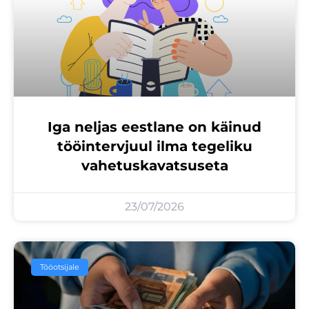
Iga neljas eestlane on käinud
tööintervjuul ilma tegeliku
vahetuskavatsuseta
23/07/2026
Tööotsijale