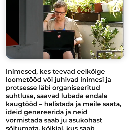
Inimesed, kes teevad eelkõige
loometööd või juhivad inimesi ja
protsesse läbi organiseeritud
suhtluse, saavad lubada endale
kaugtööd – helistada ja meile saata,
ideid genereerida ja neid
vormistada saab ju asukohast
sõltumata, kõikjal, kus saab