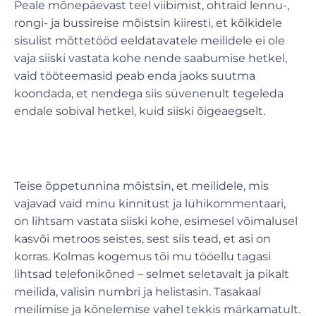
Peale mõnepäevast teel viibimist, ohtraid lennu-,
rongi- ja bussireise mõistsin kiiresti, et kõikidele
sisulist mõttetööd eeldatavatele meilidele ei ole
vaja siiski vastata kohe nende saabumise hetkel,
vaid tööteemasid peab enda jaoks suutma
koondada, et nendega siis süvenenult tegeleda
endale sobival hetkel, kuid siiski õigeaegselt.
Teise õppetunnina mõistsin, et meilidele, mis
vajavad vaid minu kinnitust ja lühikommentaari,
on lihtsam vastata siiski kohe, esimesel võimalusel
kasvõi metroos seistes, sest siis tead, et asi on
korras. Kolmas kogemus tõi mu tööellu tagasi
lihtsad telefonikõned – selmet seletavalt ja pikalt
meilida, valisin numbri ja helistasin. Tasakaal
meilimise ja kõnelemise vahel tekkis märkamatult.