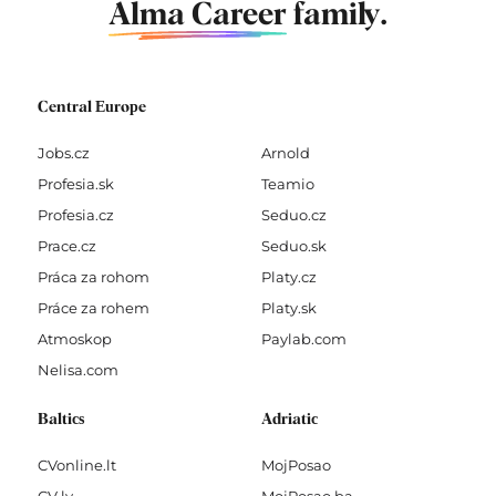
Alma Career
family.
Central Europe
Jobs.cz
Arnold
Profesia.sk
Teamio
Profesia.cz
Seduo.cz
Prace.cz
Seduo.sk
Práca za rohom
Platy.cz
Práce za rohem
Platy.sk
Atmoskop
Paylab.com
Nelisa.com
Baltics
Adriatic
CVonline.lt
MojPosao