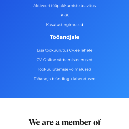
-
m
Aktiveeri tööpakkumiste teavitus
f
KKK
Kasutustingimused
Tööandjale
Lisa töökuulutus CV.ee lehele
CV-Online värbamisteenused
Töökuulutamise võimalused
Tööandja brändingu lahendused
We are a member of