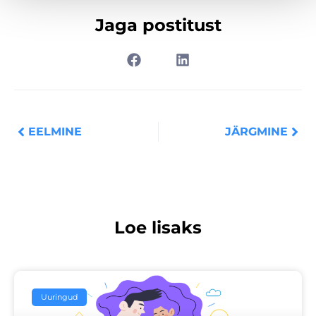
Jaga postitust
Prev
Nex
EELMINE
JÄRGMINE
Loe lisaks
Uuringud