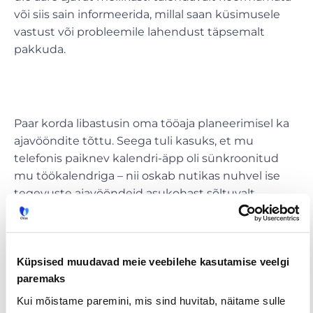
või siis sain informeerida, millal saan küsimusele
vastust või probleemile lahendust täpsemalt
pakkuda.
Paar korda libastusin oma tööaja planeerimisel ka
ajavööndite tõttu. Seega tuli kasuks, et mu
telefonis paiknev kalendri-äpp oli sünkroonitud
mu töökalendriga – nii oskab nutikas nuhvel ise
tegevuste ajavööndeid asukohast sõltuvalt
kohendada ja õigel ajal eelnevalt planeeritud
konverentsikõne või muid ajaliselt määratud
kokkuleppeid meelde tuletada.
Küpsised muudavad meie veebilehe kasutamise veelgi
paremaks
Kui mõistame paremini, mis sind huvitab, näitame sulle