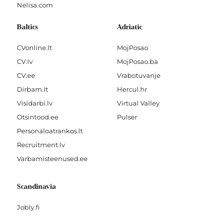
Nelisa.com
Baltics
Adriatic
CVonline.lt
MojPosao
CV.lv
MojPosao.ba
CV.ee
Vrabotuvanje
Dirbam.It
Hercul.hr
Visidarbi.lv
Virtual Valley
Otsintood.ee
Pulser
Personaloatrankos.lt
Recruitment.lv
Varbamisteenused.ee
Scandinavia
Jobly.fi