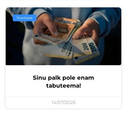
Tööotsijale
Sinu palk pole enam
tabuteema!
14/07/2026