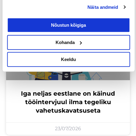
Näita andmeid
Nõustun kõigiga
Uuringud
Kohanda
Keeldu
Iga neljas eestlane on käinud
tööintervjuul ilma tegeliku
vahetuskavatsuseta
23/07/2026