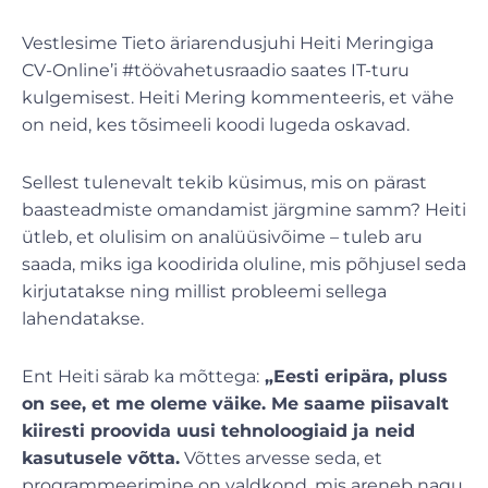
Vestlesime Tieto äriarendusjuhi Heiti Meringiga
CV-Online’i #töövahetusraadio saates IT-turu
kulgemisest. Heiti Mering kommenteeris, et vähe
on neid, kes tõsimeeli koodi lugeda oskavad.
Sellest tulenevalt tekib küsimus, mis on pärast
baasteadmiste omandamist järgmine samm? Heiti
ütleb, et olulisim on analüüsivõime – tuleb aru
saada, miks iga koodirida oluline, mis põhjusel seda
kirjutatakse ning millist probleemi sellega
lahendatakse.
Ent Heiti särab ka mõttega:
„Eesti eripära, pluss
on see, et me oleme väike. Me saame piisavalt
kiiresti proovida uusi tehnoloogiaid ja neid
kasutusele võtta.
Võttes arvesse seda, et
programmeerimine on valdkond, mis areneb nagu