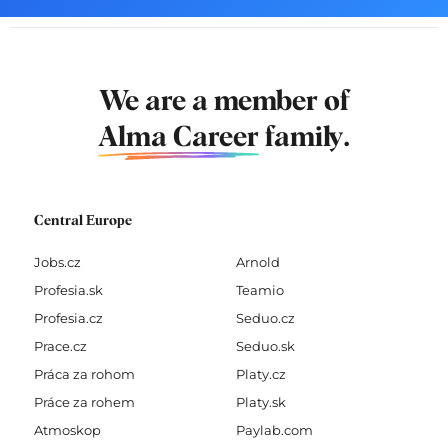
We are a member of
Alma Career
family.
Central Europe
Jobs.cz
Arnold
Profesia.sk
Teamio
Profesia.cz
Seduo.cz
Prace.cz
Seduo.sk
Práca za rohom
Platy.cz
Práce za rohem
Platy.sk
Atmoskop
Paylab.com