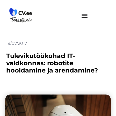
Skip
to
content
19/07/2017
Tulevikutöökohad IT-
valdkonnas: robotite
hooldamine ja arendamine?