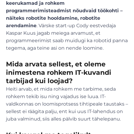
keerukamad ja rohkem
programmerimisteadmist nõudvaid töökohti –
näiteks robotite hooldamine, robotite
arendamine
. Värske start-up Cody eestvedaja
Kaspar Kuus jagab meiega arvamust, et
programmeerimist saab muidugi ka robotid panna
tegema, aga teine asi on nende loomine.
Mida arvata sellest, et oleme
inimestena rohkem IT-kuvandi
tarbijad kui loojad?
Heiti arvab, et mida rohkem me tarbime, seda
rohkem tekib isu ning vajadus ise luua. IT-
valdkonnas on loomisprotsess tihtipeale taustaks –
sellest ei räägita palju, ent kui uus IT-lahendus on
juba valminud, siis alles pälvib suurt tähelepanu.