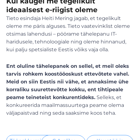
Kui kaugel me tegelikult
ideaalsest e-riigist oleme
Tieto esindaja Heiti Mering jagab, et tegelikult
oleme me päris alguses. Tieto vaatevinklist oleme
otsimas lahendusi – pöörame tähelepanu IT-
haridusele, tehnoloogiale ning oleme hinnanud,
kui palju spetsialiste Eestis võiks vaja olla.
Ent oluline tähelepanek on sellel, et meil oleks
tarvis rohkem koostööoskust ettevõtete vahel.
Meid on siin Eestis nii vähe, et annaksime ühe
korraliku suurettevõtte kokku, ent tihtipeale
peame teineteist konkurentideks.
Selleks, et
konkureerida maailmassuurtega peame olema
väljapaistvad ning seda saaksime koos teha.