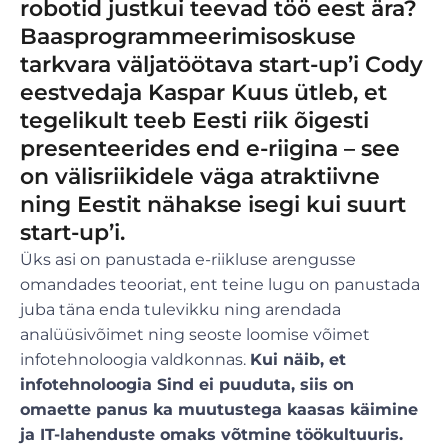
robotid justkui teevad töö eest ära?
Baasprogrammeerimisoskuse
tarkvara väljatöötava start-up’i Cody
eestvedaja Kaspar Kuus ütleb, et
tegelikult teeb Eesti riik õigesti
presenteerides end e-riigina – see
on välisriikidele väga atraktiivne
ning Eestit nähakse isegi kui suurt
start-up’i.
Üks asi on panustada e-riikluse arengusse
omandades teooriat, ent teine lugu on panustada
juba täna enda tulevikku ning arendada
analüüsivõimet ning seoste loomise võimet
infotehnoloogia valdkonnas.
Kui näib, et
infotehnoloogia Sind ei puuduta, siis on
omaette panus ka muutustega kaasas käimine
ja IT-lahenduste omaks võtmine töökultuuris.