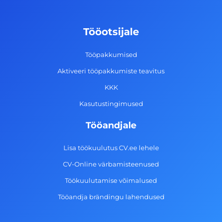
b
a
e
u
o
g
d
b
Tööotsijale
o
r
i
e
k
a
n
Tööpakkumised
-
m
Aktiveeri tööpakkumiste teavitus
f
KKK
Kasutustingimused
Tööandjale
Lisa töökuulutus CV.ee lehele
CV-Online värbamisteenused
Töökuulutamise võimalused
Tööandja brändingu lahendused