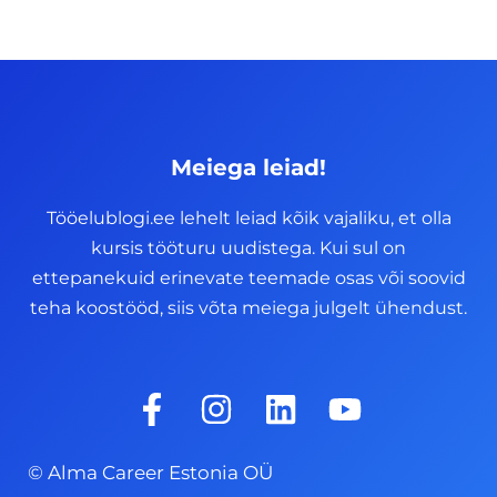
Meiega leiad!
Tööelublogi.ee lehelt leiad kõik vajaliku, et olla
kursis tööturu uudistega. Kui sul on
ettepanekuid erinevate teemade osas või soovid
teha koostööd, siis võta meiega julgelt ühendust.
F
I
L
Y
a
n
i
o
c
s
n
u
© Alma Career Estonia OÜ
e
t
k
t