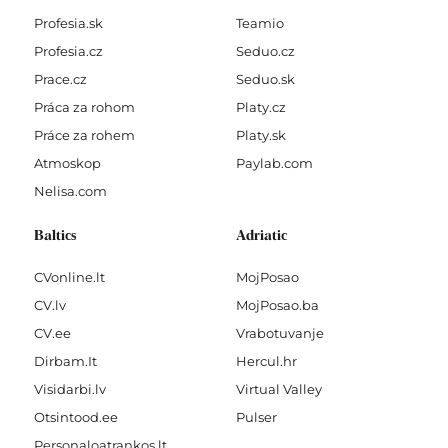
Profesia.sk
Teamio
Profesia.cz
Seduo.cz
Prace.cz
Seduo.sk
Práca za rohom
Platy.cz
Práce za rohem
Platy.sk
Atmoskop
Paylab.com
Nelisa.com
Baltics
Adriatic
CVonline.lt
MojPosao
CV.lv
MojPosao.ba
CV.ee
Vrabotuvanje
Dirbam.It
Hercul.hr
Visidarbi.lv
Virtual Valley
Otsintood.ee
Pulser
Personaloatrankos.lt