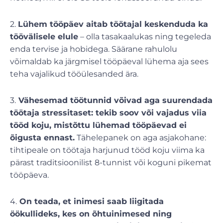
2.
Lühem tööpäev aitab töötajal keskenduda ka
töövälisele elule
– olla tasakaalukas ning tegeleda
enda tervise ja hobidega. Säärane rahulolu
võimaldab ka järgmisel tööpäeval lühema aja sees
teha vajalikud tööülesanded ära.
3.
Vähesemad töötunnid võivad aga suurendada
töötaja stressitaset: tekib soov või vajadus viia
tööd koju, mistõttu lühemad tööpäevad ei
õigusta ennast.
Tähelepanek on aga asjakohane:
tihtipeale on töötaja harjunud tööd koju viima ka
pärast traditsioonilist 8-tunnist või koguni pikemat
tööpäeva.
4.
On teada, et inimesi saab liigitada
öökullideks, kes on õhtuinimesed ning