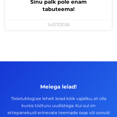
Sinu palk pole enam
tabuteema!
14/07/2026
Meiega leiad!
Tööelublogi.ee lehelt leiad kõik vajaliku, et olla
kursis tööturu uudistega. Kui sul on
ettepanekuid erinevate teemade osas või soovid