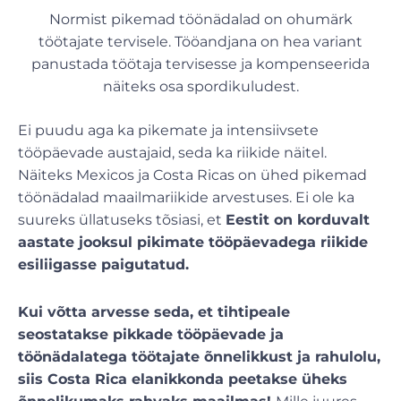
Normist pikemad töönädalad on ohumärk
töötajate tervisele. Tööandjana on hea variant
panustada töötaja tervisesse ja kompenseerida
näiteks osa spordikuludest.
Ei puudu aga ka pikemate ja intensiivsete
tööpäevade austajaid, seda ka riikide näitel.
Näiteks Mexicos ja Costa Ricas on ühed pikemad
töönädalad maailmariikide arvestuses. Ei ole ka
suureks üllatuseks tõsiasi, et
Eestit on korduvalt
aastate jooksul pikimate tööpäevadega riikide
esiliigasse paigutatud.
Kui võtta arvesse seda, et tihtipeale
seostatakse pikkade tööpäevade ja
töönädalatega töötajate õnnelikkust ja rahulolu,
siis Costa Rica elanikkonda peetakse üheks