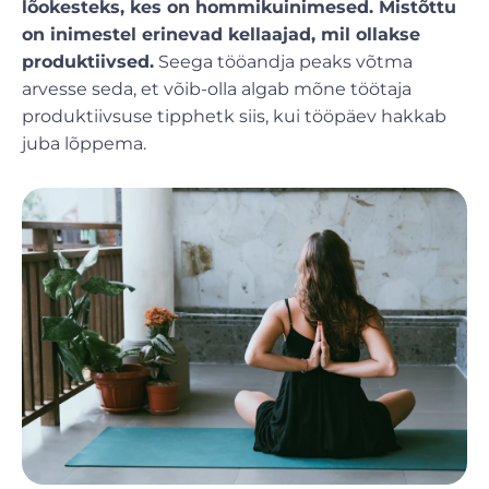
lõokesteks, kes on hommikuinimesed. Mistõttu
on inimestel erinevad kellaajad, mil ollakse
produktiivsed.
Seega tööandja peaks võtma
arvesse seda, et võib-olla algab mõne töötaja
produktiivsuse tipphetk siis, kui tööpäev hakkab
juba lõppema.