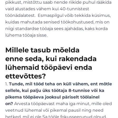
pikkust, mistõttu saab nende riikide puhul rääkida
vaid alustades vähem kui 40-tunnistest
töönädalatest. Esmaspilgul võib tekkida küsimus,
kuidas mahutada senised töökohustused, mis on
niigi standardse tööaja sees ajahädas, kaks korda
lühema tööaja sisse.
Millele tasub mõelda
enne seda, kui rakendada
lühemaid tööpäevi enda
ettevõttes?
1.
Tunde, mil tööd teha on küll vähem, ent mõtle
sellele, kui palju üks töötaja 8-tunnise või ka
pikema tööpäeva jooksul päriselt töölainel
on?
Arvesta tööpäevast maha iga minut, mille oled
veetnud lühemal või pikemal pausil ning need
hetked, mil ei ole Sa tööle fokusseerunud olnud.