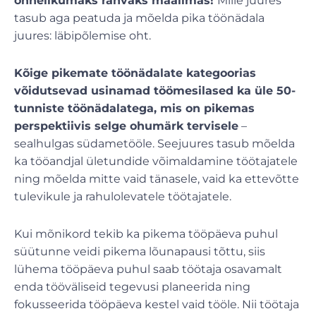
õnnelikumaks rahvaks maailmas!
Mille juures
tasub aga peatuda ja mõelda pika töönädala
juures: läbipõlemise oht.
Kõige pikemate töönädalate kategoorias
võidutsevad usinamad töömesilased ka üle 50-
tunniste töönädalatega, mis on pikemas
perspektiivis selge ohumärk tervisele
–
sealhulgas südametööle. Seejuures tasub mõelda
ka tööandjal ületundide võimaldamine töötajatele
ning mõelda mitte vaid tänasele, vaid ka ettevõtte
tulevikule ja rahulolevatele töötajatele.
Kui mõnikord tekib ka pikema tööpäeva puhul
süütunne veidi pikema lõunapausi tõttu, siis
lühema tööpäeva puhul saab töötaja osavamalt
enda tööväliseid tegevusi planeerida ning
fokusseerida tööpäeva kestel vaid tööle. Nii töötaja