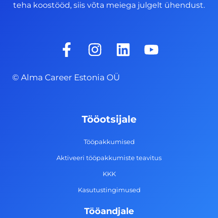
teha koostööd, siis võta meiega julgelt ühendust.
F
I
L
Y
a
n
i
o
c
s
n
u
© Alma Career Estonia OÜ
e
t
k
t
b
a
e
u
o
g
d
b
Tööotsijale
o
r
i
e
k
a
n
Tööpakkumised
-
m
Aktiveeri tööpakkumiste teavitus
f
KKK
Kasutustingimused
Tööandjale