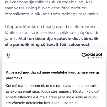
kui ka tööandja rollis tasub ka mõelda läbi, kas
saadav tasu ning hüved ettevõtte poolt on
intensiivsete ja pikkade töötundidega tasakaalus.
Lõppude lõpuks on head ja vead nii ekstreemselt
lühikeste kui ka intensiivselt pikkade tööpäevade
juures.
Alati on tööandja vaatevinklist võimalik
olla paindlik ning sõltuvalt töö iseloomust
kombineerida näiteks kodukontori võimalust ja
pikemaid tööpäevi.
Kui töökohal olemine on töö iseloomust tingituna
Küpsised muudavad meie veebilehe kasutamise veelgi
sajaprotsendiliselt möödapääsmatu, siis tasub
paremaks
kaaluda lühemaid tööpäevi.
Kui mõistame paremini, mis sind huvitab, näitame sulle
asjakohasemat sisu. Klõpsates nuppu „Nõustun kõigiga“,
Üleminek lühematele tööpäevadele vajab
annate ettevõttele Alma Career ja teistele selle ärigrupi
harjumist, ent üleminek ei pea olema ka radikaalne
ettevõtetele nõusoleku kasutada küpsiseid
–
esialgu võib teha ka reegli: näiteks