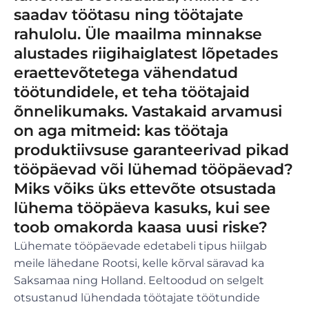
saadav töötasu ning töötajate
rahulolu. Üle maailma minnakse
alustades riigihaiglatest lõpetades
eraettevõtetega vähendatud
töötundidele, et teha töötajaid
õnnelikumaks. Vastakaid arvamusi
on aga mitmeid: kas töötaja
produktiivsuse garanteerivad pikad
tööpäevad või lühemad tööpäevad?
Miks võiks üks ettevõte otsustada
lühema tööpäeva kasuks, kui see
toob omakorda kaasa uusi riske?
Lühemate tööpäevade edetabeli tipus hiilgab
meile lähedane Rootsi, kelle kõrval säravad ka
Saksamaa ning Holland. Eeltoodud on selgelt
otsustanud lühendada töötajate töötundide