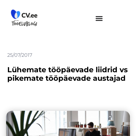
Skip
to
content
25/07/2017
Lühemate tööpäevade liidrid vs
pikemate tööpäevade austajad