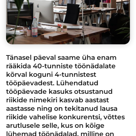
Tänasel päeval saame üha enam
rääkida 40-tunniste töönädalate
kõrval koguni 4-tunnistest
tööpäevadest. Lühendatud
tööpäevade kasuks otsustanud
riikide nimekiri kasvab aastast
aastasse ning on tekitanud lausa
riikide vahelise konkurentsi, võttes
arutlusele selle, kus on kõige
lühemad töönädalad, milline on