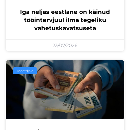
Iga neljas eestlane on käinud
tööintervjuul ilma tegeliku
vahetuskavatsuseta
23/07/2026
Tööotsijale