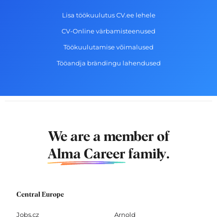
Lisa töökuulutus CV.ee lehele
CV-Online värbamisteenused
Töökuulutamise võimalused
Tööandja brändingu lahendused
We are a member of
Alma Career
family.
Central Europe
Jobs.cz
Arnold