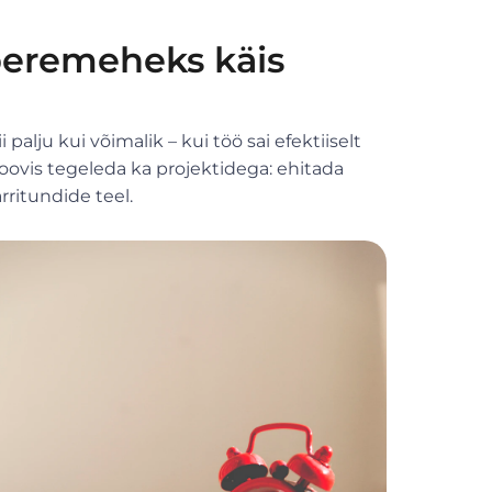
 peremeheks käis
palju kui võimalik – kui töö sai efektiiselt
 soovis tegeleda ka projektidega: ehitada
rritundide teel.