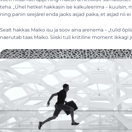
teha. „Ühel hetkel hakkasin ise kalkuleerima – kuulsin, 
ning panin seejärel enda jaoks asjad paika, et asjad nii e
Sealt hakkas Maiko isu ja soov aina arenema – „tulid õpi
naerutab taas Maiko. Siiski tuli kriitiline moment ikkagi j