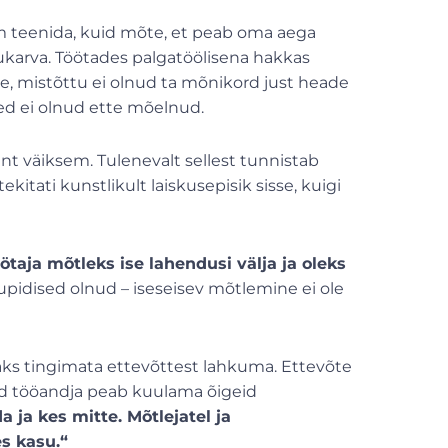
m teenida, kuid mõte, et peab oma aega
tukarva. Töötades palgatöölisena hakkas
e, mistõttu ei olnud ta mõnikord just heade
sed ei olnud ette mõelnud.
sent väiksem. Tulenevalt sellest tunnistab
kitati kunstlikult laiskusepisik sisse, kuigi
taja mõtleks ise lahendusi välja ja oleks
idised olnud – iseseisev mõtlemine ei ole
peaks tingimata ettevõttest lahkuma. Ettevõte
uid tööandja peab kuulama õigeid
ja kes mitte. Mõtlejatel ja
es kasu.“