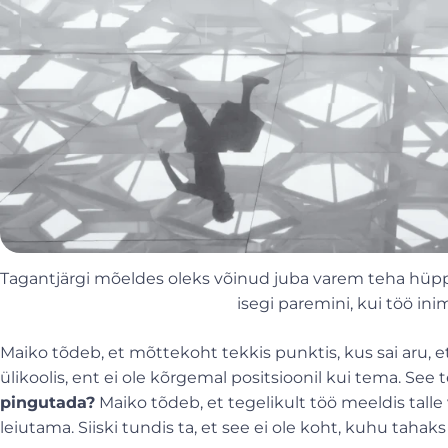
Tagantjärgi mõeldes oleks võinud juba varem teha hü
isegi paremini, kui töö ini
Maiko tõdeb, et mõttekoht tekkis punktis, kus sai aru, 
ülikoolis, ent ei ole kõrgemal positsioonil kui tema. See
pingutada?
Maiko tõdeb, et tegelikult töö meeldis tall
leiutama. Siiski tundis ta, et see ei ole koht, kuhu tahak