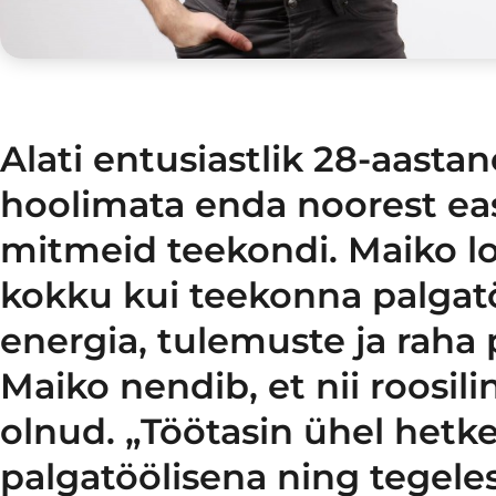
Alati entusiastlik 28-aasta
hoolimata enda noorest eas
mitmeid teekondi. Maiko lo
kokku kui teekonna palgatö
energia, tulemuste ja raha
Maiko nendib, et nii roosili
olnud. „Töötasin ühel hetke
palgatöölisena ning tegele