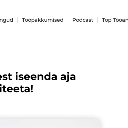
ingud
Tööpakkumised
Podcast
Top Tööan
est iseenda aja
teeta!