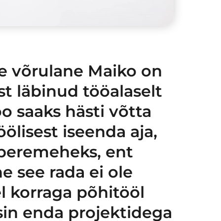
ne võrulane Maiko on
t läbinud tööalaselt
o saaks hästi võtta
ölisest iseenda aja,
 peremeheks, ent
ne see rada ei ole
l korraga põhitööl
sin enda projektidega