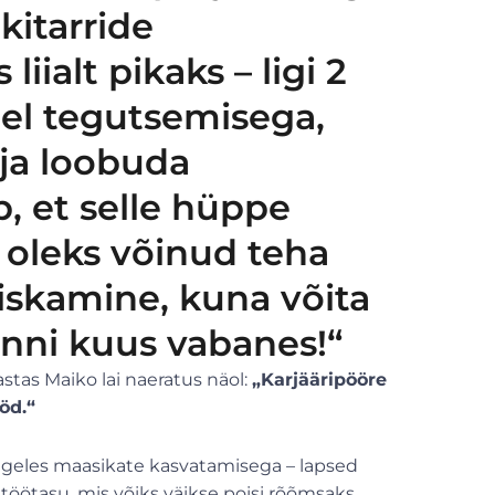
 kitarride
iialt pikaks – ligi 2
el tegutsemisega,
 ja loobuda
, et selle hüppe
oleks võinud teha
aiskamine, kuna võita
 tunni kuus vabanes!“
vastas Maiko lai naeratus näol:
„Karjääripööre
öd.“
egeles maasikate kasvatamisega – lapsed
töötasu, mis võiks väikse poisi rõõmsaks