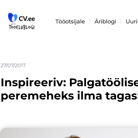
Skip
to
content
Tööotsijale
Äriblogi
Uur
27/07/2017
Inspireeriv: Palgatöölis
peremeheks ilma tagasi