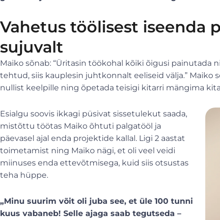
Vahetus töölisest iseenda
sujuvalt
Maiko sõnab: “Üritasin töökohal kõiki õigusi painutada nii 
tehtud, siis kauplesin juhtkonnalt eeliseid välja.” Maiko
nullist keelpille ning õpetada teisigi kitarri mängima kita
Esialgu soovis ikkagi püsivat sissetulekut saada,
mistõttu töötas Maiko õhtuti palgatööl ja
päevasel ajal enda projektide kallal. Ligi 2 aastat
toimetamist ning Maiko nägi, et oli veel veidi
miinuses enda ettevõtmisega, kuid siis otsustas
teha hüppe.
„Minu suurim võit oli juba see, et üle 100 tunni
kuus vabaneb! Selle ajaga saab tegutseda –