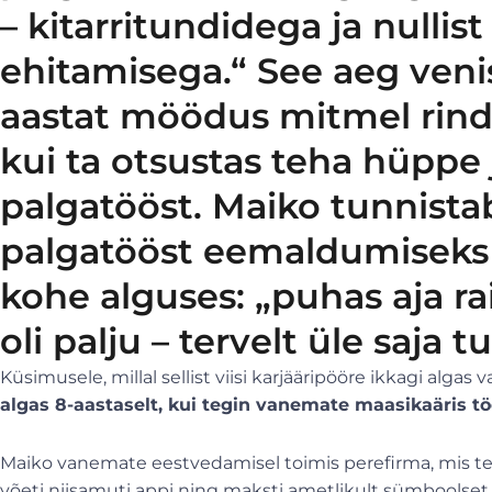
– kitarritundidega ja nullist
ehitamisega.“ See aeg venis l
aastat möödus mitmel rind
kui ta otsustas teha hüppe
palgatööst. Maiko tunnistab
palgatööst eemaldumiseks 
kohe alguses: „puhas aja r
oli palju – tervelt üle saja
Küsimusele, millal sellist viisi karjääripööre ikkagi algas 
algas 8-aastaselt, kui tegin vanemate maasikaäris tö
Maiko vanemate eestvedamisel toimis perefirma, mis t
võeti niisamuti appi ning maksti ametlikult sümboolset 