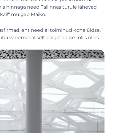
mis hinnaga need Tallinnas turule lähevad
i käi!“ muigab Maiko.
lasfirmad, ent need ei toiminud kohe üldse,“
uba vanemaealiselt palgatöölise rollis olles.