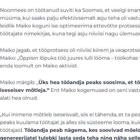
Noormees on töötanud suviti ka Soomes, et veelgi ena
müüma, kui saaks palju efektiivsemalt asju teha oli vas
leidlik Maiko koguni ise optimeerima ettevõtte protsess
töötajate nimekirjas, kuna tegi asju niiviisi nagu ülemu
Maiko jagab, et tööprotsess oli niiviisi kiirem ja veaprot
Maiko: „Õppisin lõpuks töö juures lulli lööma – töökohas te
enda loomult on Maiko aktivist.
Maiko märgib: „
Üks hea tööandja peaks soosima, et töö
iseseisev mõtleja.“
Ent Maiko kogemused on seni vastup
alati hea olnud.
„Kui inimene mõtleb iseseisvalt, siis ei tähenda, et ta 
peaks kuulama töötajat ja alles siis süsteeme looma, k
töötajaid.
Tööandja peab nägema, kes soovivad mõelda 
genereerijatel tulebki lasta seda teha ning näha sell