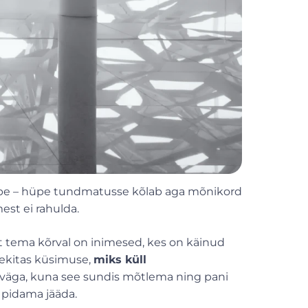
ppe – hüpe tundmatusse kõlab aga mõnikord
mest ei rahulda.
et tema kõrval on inimesed, kes on käinud
 tekitas küsimuse,
miks küll
e väga, kuna see sundis mõtlema ning pani
s pidama jääda.