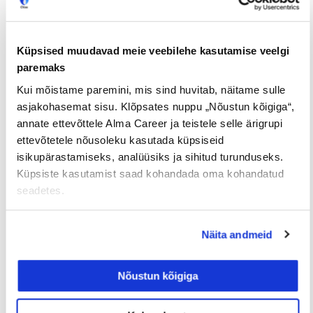
Kaugteelt töötades on Sul võimalik kujundada
enda tööpäeva tegemised niiviisi, et kõige rohkem
intensiivset mõtlemist vajavad ülesanded on
Küpsised muudavad meie veebilehe kasutamise veelgi
paigutatud produktiivsuse tipphetkele.
paremaks
Kui mõistame paremini, mis sind huvitab, näitame sulle
asjakohasemat sisu. Klõpsates nuppu „Nõustun kõigiga“,
Tööpakkumised
€ Avaliku
Kaugtöö ja
annate ettevõttele Alma Career ja teistele selle ärigrupi
palgaga töö
kodukontor
ettevõtetele nõusoleku kasutada küpsiseid
isikupärastamiseks, analüüsiks ja sihitud turunduseks.
Palk alates
Lisateenimise
Töö
2500€
võimalus
noortele
Küpsiste kasutamist saad kohandada oma kohandatud
seadetes.
Jaga postitust
Näita andmeid
Nõustun kõigiga
Prev
Nex