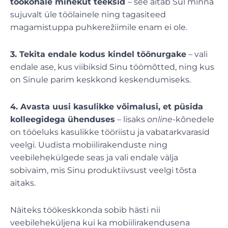
töökohale minekut teeksid
– see aitab Sul minna
sujuvalt üle töölainele ning tagasiteed
magamistuppa puhkerežiimile enam ei ole.
3. Tekita endale kodus kindel töönurgake
– vali
endale ase, kus viibiksid Sinu töömõtted, ning kus
on Sinule parim keskkond keskendumiseks.
4. Avasta uusi kasulikke võimalusi, et püsida
kolleegidega ühenduses
– lisaks
online-
kõnedele
on tööeluks kasulikke tööriistu ja vabatarkvarasid
veelgi. Uudista mobiilirakenduste ning
veebilehekülgede seas ja vali endale välja
sobivaim, mis Sinu produktiivsust veelgi tõsta
aitaks.
Näiteks töökeskkonda sobib hästi nii
veebileheküljena kui ka mobiilirakendusena