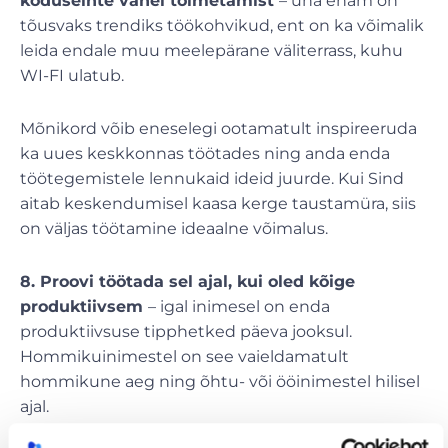
koduseinte vahel toimetamist
– üha enam on
tõusvaks trendiks töökohvikud, ent on ka võimalik
leida endale muu meelepärane väliterrass, kuhu
WI-FI ulatub.
Mõnikord võib eneselegi ootamatult inspireeruda
ka uues keskkonnas töötades ning anda enda
töötegemistele lennukaid ideid juurde. Kui Sind
aitab keskendumisel kaasa kerge taustamüra, siis
on väljas töötamine ideaalne võimalus.
8. Proovi töötada sel ajal, kui oled kõige
produktiivsem
– igal inimesel on enda
produktiivsuse tipphetked päeva jooksul.
Hommikuinimestel on see vaieldamatult
hommikune aeg ning õhtu- või ööinimestel hilisel
ajal.