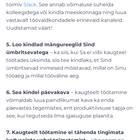
toimiv
Slack
. See annab võimaluse suhelda
kolleegidega või kindla meeskonnaga ning luua
vastavalt töövaldkondadele erinevaid kanaleid.
Uudistamist väärt!
5. Loo kindlad mängureeglid Sind
ümbritsevatega
– ka siis, kui Sa ei viibi kaugteel
töötades üksinda, siis tee kindlaks, et Sind
ümbritsevad inimesed mõistavad, millal on Sinu
tööaeg ja millal tööväline aeg.
6. Sea kindel päevakava
– kaugteelt töötamine
võimaldab luua paindlikumat kava ka enda
päevastes tegemistes, ent produktiivsuse tapja on
see, kui tegutseda ilma igasuguse plaanita.
7. Kaugteelt töötamine ei tähenda tingimata