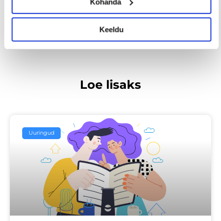
Kohanda
EELMINE
JÄRGMINE
Keeldu
Loe lisaks
Uuringud