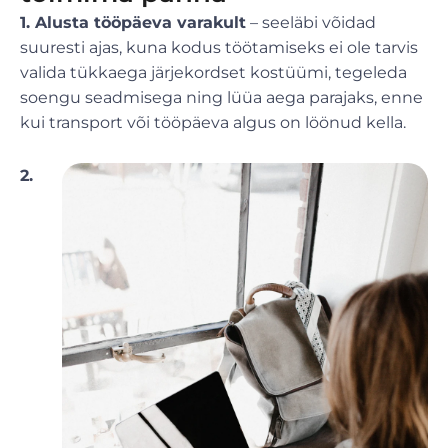
1. Alusta tööpäeva varakult
– seeläbi võidad
suuresti ajas, kuna kodus töötamiseks ei ole tarvis
valida tükkaega järjekordset kostüümi, tegeleda
soengu seadmisega ning lüüa aega parajaks, enne
kui transport või tööpäeva algus on löönud kella.
2.