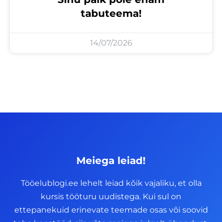
tabuteema!
14/07/2026
Meiega leiad!
Tööelublogi.ee lehelt leiad kõik vajaliku, et olla
kursis tööturu uudistega. Kui sul on
ettepanekuid erinevate teemade osas või soovid