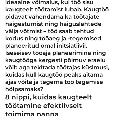
ideaalne võimalus, kui töö sisu
kaugteelt töötamist lubab. Kaugtöö
pidavat vähendama ka töötajate
haigestumist ning haiguslehtede
välja võtmist – töö saab tehtud
kodus ning tööaeg ja -tegemised
planeeritud omal initsiatiivil.
Iseseisev tööaja planeerimine ning
kaugtööga kergesti põimuv eraelu
võib aga tekitada töötajas küsimusi,
kuidas küll kaugtöö peaks aitama
ajas võita ja tegema töö tegemise
hõlpsamaks?
8 nippi, kuidas kaugteelt
töötamine efektiivselt
toimima panna