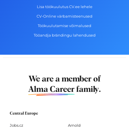
Lisa töökuulutus CV.ee lehele
CV-Online värbamisteenused
Töökuulutamise võimalused
Tööandja brändingu lahendused
We are a member of
Alma Career
family.
Central Europe
Jobs.cz
Arnold