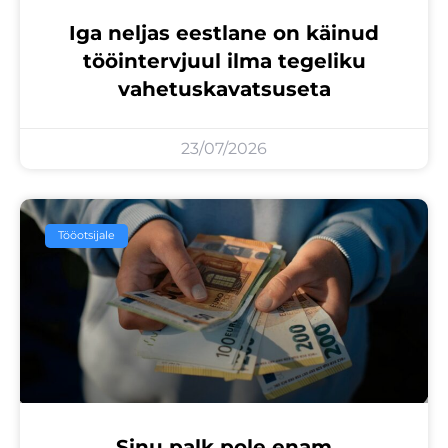
Iga neljas eestlane on käinud
tööintervjuul ilma tegeliku
vahetuskavatsuseta
23/07/2026
Tööotsijale
Sinu palk pole enam