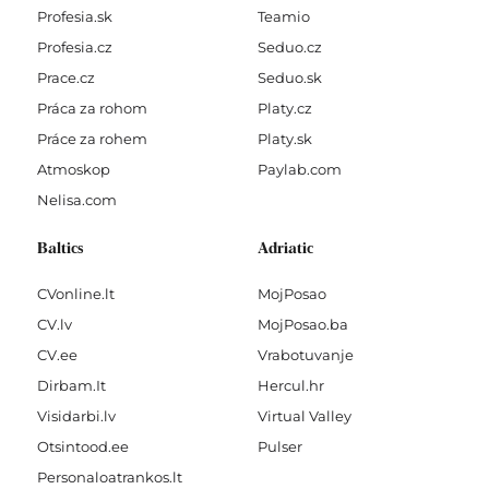
Profesia.sk
Teamio
Profesia.cz
Seduo.cz
Prace.cz
Seduo.sk
Práca za rohom
Platy.cz
Práce za rohem
Platy.sk
Atmoskop
Paylab.com
Nelisa.com
Baltics
Adriatic
CVonline.lt
MojPosao
CV.lv
MojPosao.ba
CV.ee
Vrabotuvanje
Dirbam.It
Hercul.hr
Visidarbi.lv
Virtual Valley
Otsintood.ee
Pulser
Personaloatrankos.lt