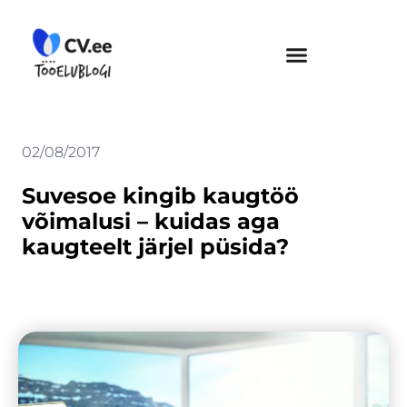
Skip
to
content
02/08/2017
Suvesoe kingib kaugtöö
võimalusi – kuidas aga
kaugteelt järjel püsida?